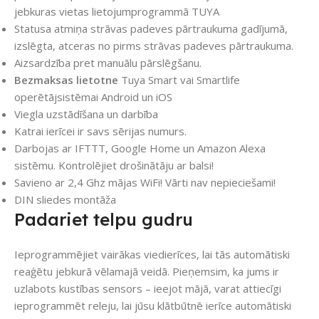
jebkuras vietas lietojumprogrammā TUYA
Statusa atmiņa strāvas padeves pārtraukuma gadījumā,
izslēgta, atceras no pirms strāvas padeves pārtraukuma.
Aizsardzība pret manuālu pārslēgšanu.
Bezmaksas lietotne
Tuya Smart vai Smartlife
operētājsistēmai Android un iOS
Viegla uzstādīšana un darbība
Katrai ierīcei ir savs sērijas numurs.
Darbojas ar IFTTT, Google Home un Amazon Alexa
sistēmu. Kontrolējiet drošinātāju ar balsi!
Savieno ar 2,4 Ghz mājas WiFi! Vārti nav nepieciešami!
DIN sliedes montāža
Padariet telpu gudru
Ieprogrammējiet vairākas viedierīces, lai tās automātiski
reaģētu jebkurā vēlamajā veidā. Pieņemsim, ka jums ir
uzlabots kustības sensors – ieejot mājā, varat attiecīgi
ieprogrammēt releju, lai jūsu klātbūtnē ierīce automātiski