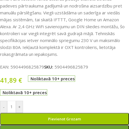
padeves pārtraukuma gadījumā un nodrošina aizsardzību pret
manuālu pārslēgšanu. Viegli uzstādāma un saderīga ar viedās
mājas sistēmām, tai skaitā IFTTT, Google Home un Amazon
Alexa. Ar 2,4 GHz WiFi savienojumu un DIN sliedes montāžu, šo
kontrolieri var viegli integrēt savā gudrajā mājā. Tehniskās
specifikācijas ietver nominālo spriegumu 230 V un maksimālo
slodzi 80A. Iekļautā komplektā ir OXT kontrolieris, lietotāja
rokasgrāmata un iepakojums.
EAN:
5904496825879
SKU:
5904496825879
41,89
€
Noliktavā 10+ preces
Noliktavā 10+ preces
-
+
Pievienot Grozam