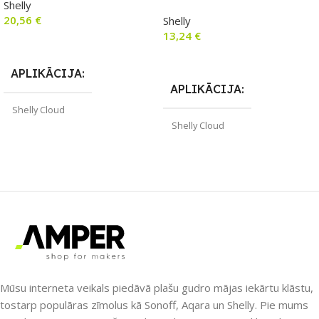
Shelly
20,56
€
Shelly
13,24
€
Pievienot Grozam
Lasīt Vairāk
APLIKĀCIJA
APLIKĀCIJA
Shelly Cloud
Shelly Cloud
ZĪMOLS
Shelly
ZĪMOLS
Shelly
PIEEJAMS UZREIZ
Jā
PIEEJAMS UZREIZ
UZREIZ PIEEJAMAIS
Nē
SKAITS
UZREIZ PIEEJAMAIS
1
Mūsu interneta veikals piedāvā plašu gudro mājas iekārtu klāstu,
SKAITS
tostarp populāras zīmolus kā Sonoff, Aqara un Shelly. Pie mums