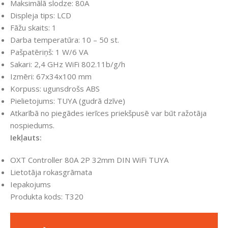
Maksimālā slodze: 80A
Displeja tips: LCD
Fāžu skaits: 1
Darba temperatūra: 10 – 50 st.
Pašpatēriņš: 1 W/6 VA
Sakari: 2,4 GHz WiFi 802.11b/g/h
Izmēri: 67x34x100 mm
Korpuss: ugunsdrošs ABS
Pielietojums: TUYA (gudrā dzīve)
Atkarībā no piegādes ierīces priekšpusē var būt ražotāja
nospiedums.
Iekļauts:
OXT Controller 80A 2P 32mm DIN WiFi TUYA
Lietotāja rokasgrāmata
Iepakojums
Produkta kods: T320