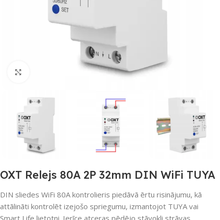
Noklikšķiniet, lai palielinātu
OXT Relejs 80A 2P 32mm DIN WiFi TUYA
DIN sliedes WiFi 80A kontrolieris piedāvā ērtu risinājumu, kā
attālināti kontrolēt izejošo spriegumu, izmantojot TUYA vai
Smart Life lietotni. Ierīce atceras pēdējo stāvokli strāvas