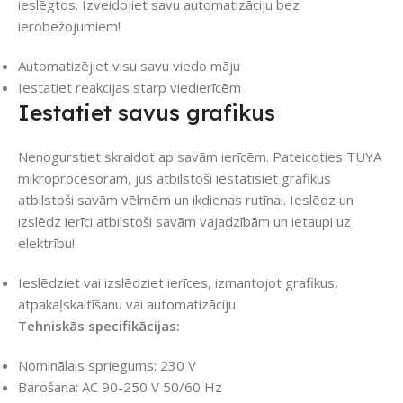
ieslēgtos. Izveidojiet savu automatizāciju bez
ierobežojumiem!
Automatizējiet visu savu viedo māju
Iestatiet reakcijas starp viedierīcēm
Iestatiet savus grafikus
Nenogurstiet skraidot ap savām ierīcēm. Pateicoties TUYA
mikroprocesoram, jūs atbilstoši iestatīsiet grafikus
atbilstoši savām vēlmēm un ikdienas rutīnai. Ieslēdz un
izslēdz ierīci atbilstoši savām vajadzībām un ietaupi uz
elektrību!
Ieslēdziet vai izslēdziet ierīces, izmantojot grafikus,
atpakaļskaitīšanu vai automatizāciju
Tehniskās specifikācijas:
Nominālais spriegums: 230 V
Barošana: AC 90-250 V 50/60 Hz