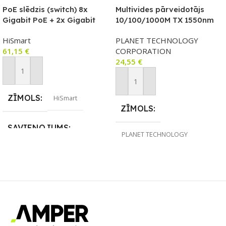
PoE slēdzis (switch) 8x
Multivides pārveidotājs
Gigabit PoE + 2x Gigabit
10/100/1000M TX 1550nm
uplink, 120W, unmanaged
HiSmart
PLANET TECHNOLOGY
61,15
€
CORPORATION
24,55
€
Pievienot Grozam
Pievienot Grozam
ZĪMOLS
HiSmart
ZĪMOLS
SAVIENOJUMS
PLANET TECHNOLOGY
CORPORATION
Ethernet / LAN
,
POE
SAVIENOJUMS
PIEEJAMS UZREIZ
Ethernet / LAN
Nē
PIEEJAMS UZREIZ