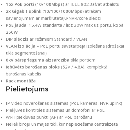
16x PoE porti (10/100Mbps)
ar IEEE 802.3af/at atbalstu
2x Gigabit uplink (10/100/1000Mbps)
ātrākam
savienojumam ar maršrutētāju/NVR/core slēdzi
PoE jauda:
15.4W standarta / līdz 30W max uz portu,
kopā
250W
DIP slēdzis
ar režīmiem Standard / VLAN
VLAN izolācija
– PoE portu savstarpēja izolēšana (drošākai
tīkla segmentēšanai)
6kV pārsprieguma aizsardzība
tīkla portiem
Iebūvēts barošanas bloks
(52V / 4.8A), komplektā
barošanas kabelis
Rack montāža
Pielietojums
IP video novērošanas sistēmas (PoE kameras, NVR uplink)
Piekļuves kontroles sistēmas un domofoni ar PoE
Wi‑Fi piekļuves punkti (AP) ar PoE barošanu
Nelieli biroju un mājas tīkli, kur nepieciešama centralizēta