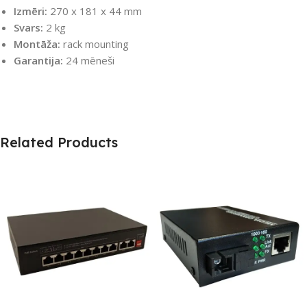
Izmēri:
270 x 181 x 44 mm
Svars:
2 kg
Montāža:
rack mounting
Garantija:
24 mēneši
Related Products