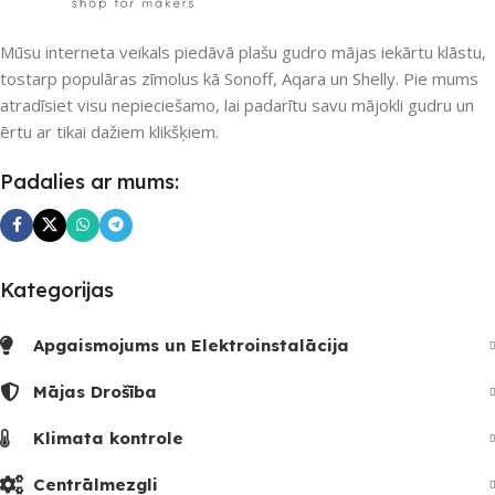
UZREIZ PIEEJAMAIS
SKAITS
Mūsu interneta veikals piedāvā plašu gudro mājas iekārtu klāstu,
Nē
tostarp populāras zīmolus kā Sonoff, Aqara un Shelly. Pie mums
atradīsiet visu nepieciešamo, lai padarītu savu mājokli gudru un
UZREIZ PIEEJAMAIS
ērtu ar tikai dažiem klikšķiem.
SKAITS
Padalies ar mums:
Kategorijas
Apgaismojums un Elektroinstalācija
Mājas Drošība
Klimata kontrole
Centrālmezgli