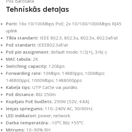
PoE barošana
Tehniskās detaļas
Porti:
16x 10/100Mbps PoE; 2x 10/100/1000Mbps RJ45
uplink
Tīkla standarti:
IEEE 802.3, 802.3u, 802.3x, 802.3af/at
PoE standarti:
IEEE802.3af/at
PoE pin assignment:
default mode: 1/2(+), 3/6(-)
MAC tabula:
2K
Switching capacity:
12Gbps
Forwarding rate:
10Mbps: 14880pps; 100Mbps:
148800pps; 1000Mbps: 1488000pps
Kabeļa tips:
UTP Cat5e vai jaunāks
PoE distance:
līdz 250m
Kopējais PoE budžets:
250W (52V, 4.8A)
Ieejas spriegums:
110–240V AC, 50/60Hz
LED indikatori:
power; network
Darba temperatūra:
-10°C līdz +55°C
Mitrums:
10–90% RH