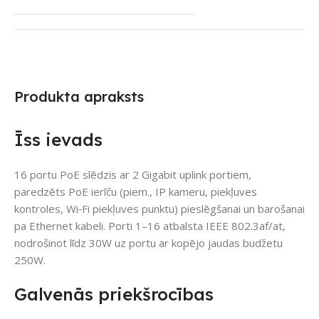
Produkta apraksts
Īss ievads
16 portu PoE slēdzis ar 2 Gigabit uplink portiem,
paredzēts PoE ierīču (piem., IP kameru, piekļuves
kontroles, Wi‑Fi piekļuves punktu) pieslēgšanai un barošanai
pa Ethernet kabeli. Porti 1–16 atbalsta IEEE 802.3af/at,
nodrošinot līdz 30W uz portu ar kopējo jaudas budžetu
250W.
Galvenās priekšrocības