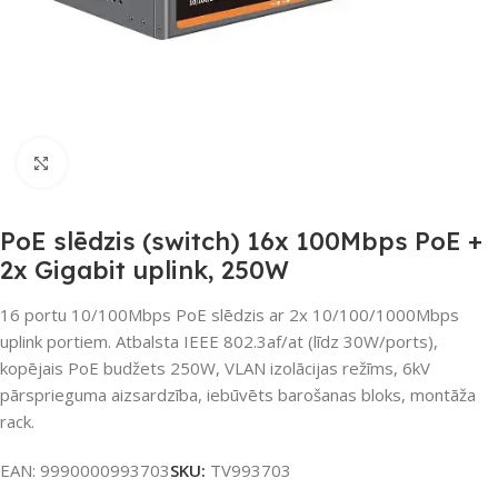
Noklikšķiniet, lai palielinātu
PoE slēdzis (switch) 16x 100Mbps PoE +
2x Gigabit uplink, 250W
16 portu 10/100Mbps PoE slēdzis ar 2x 10/100/1000Mbps
uplink portiem. Atbalsta IEEE 802.3af/at (līdz 30W/ports),
kopējais PoE budžets 250W, VLAN izolācijas režīms, 6kV
pārsprieguma aizsardzība, iebūvēts barošanas bloks, montāža
rack.
EAN:
9990000993703
SKU:
TV993703