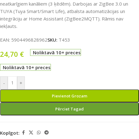
neatkarīgiem kanāliem (3 ķēdēm). Darbojas ar ZigBee 3.0 un
TUYA (Tuya Smart/Smart Life), atbalsta automatizācijas un
integrāciju ar Home Assistant (ZigBee2MQTT). Rāmis nav
iekļauts.
EAN:
5904496828962
SKU:
T453
24,70
€
Noliktavā 10+ preces
Noliktavā 10+ preces
-
+
Pievienot Grozam
Pērciet Tagad
Kopīgot: