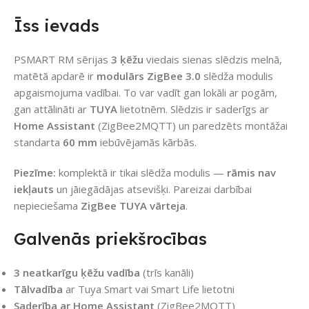
Īss ievads
PSMART RM sērijas
3 ķēžu
viedais sienas slēdzis melnā,
matētā apdarē ir
modulārs ZigBee 3.0
slēdža modulis
apgaismojuma vadībai. To var vadīt gan lokāli ar pogām,
gan attālināti ar
TUYA
lietotnēm. Slēdzis ir saderīgs ar
Home Assistant
(ZigBee2MQTT) un paredzēts montāžai
standarta
60 mm
iebūvējamās kārbās.
Piezīme:
komplektā ir tikai slēdža modulis —
rāmis nav
iekļauts
un jāiegādājas atsevišķi. Pareizai darbībai
nepieciešama
ZigBee TUYA vārteja
.
Galvenās priekšrocības
3 neatkarīgu ķēžu vadība
(trīs kanāli)
Tālvadība
ar Tuya Smart vai Smart Life lietotni
Saderība ar Home Assistant
(ZigBee2MQTT)