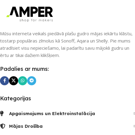
PIEEJAMS UZREIZ
PIEEJAMS UZREIZ
Jā
Nē
UZREIZ PIEEJAMAIS
SKAITS
Mūsu interneta veikals piedāvā plašu gudro mājas iekārtu klāstu,
UZREIZ PIEEJAMAIS
SKAITS
tostarp populāras zīmolus kā Sonoff, Aqara un Shelly. Pie mums
2
atradīsiet visu nepieciešamo, lai padarītu savu mājokli gudru un
ērtu ar tikai dažiem klikšķiem.
Padalies ar mums:
Kategorijas
Apgaismojums un Elektroinstalācija
Mājas Drošība