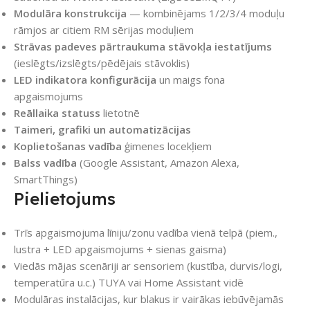
Modulāra konstrukcija
— kombinējams 1/2/3/4 moduļu
rāmjos ar citiem RM sērijas moduļiem
Strāvas padeves pārtraukuma stāvokļa iestatījums
(ieslēgts/izslēgts/pēdējais stāvoklis)
LED indikatora konfigurācija
un maigs fona
apgaismojums
Reāllaika statuss
lietotnē
Taimeri, grafiki un automatizācijas
Koplietošanas vadība
ģimenes locekļiem
Balss vadība
(Google Assistant, Amazon Alexa,
SmartThings)
Pielietojums
Trīs apgaismojuma līniju/zonu vadība vienā telpā (piem.,
lustra + LED apgaismojums + sienas gaisma)
Viedās mājas scenāriji ar sensoriem (kustība, durvis/logi,
temperatūra u.c.) TUYA vai Home Assistant vidē
Modulāras instalācijas, kur blakus ir vairākas iebūvējamās