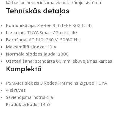
kārbas un nepieciešama vienota rāmju sistēma
Tehniskās detaļas
Komunikācija:
ZigBee 3.0 (IEEE 802.15.4)
Lietotne:
TUYA Smart / Smart Life
Barošana:
AC 110–240 V, 50/60 Hz
Maksimālā slodze:
10 A
Normāla slodzes jauda:
≤800
Uzstādīšana:
standarta 60 mm iebūvējamās kārbās
Komplektā
PSMART slēdzis 3 ķēdes RM melns ZigBee TUYA
4 skrūves
Savienojuma instrukcija
Produkta kods:
T453