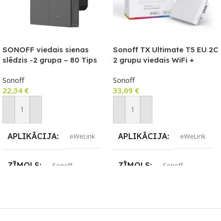
SONOFF viedais sienas
Sonoff TX Ultimate T5 EU 2C
slēdzis -2 grupa – 80 Tips
2 grupu viedais WiFi +
eWeLink-Remote
Sonoff
Sonoff
(Bluetooth) sienas
22,34
€
33,09
€
skārienjutīgais gaismas
slēdzis
Pievienot Grozam
Pievienot Grozam
APLIKĀCIJA
APLIKĀCIJA
eWeLink
eWeLink
ZĪMOLS
ZĪMOLS
Sonoff
Sonoff
SAVIENOJUMS
SAVIENOJUMS
Wi-Fi
Wi-Fi