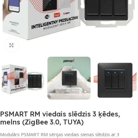
Noklikšķiniet, lai palielinātu
PSMART RM viedais slēdzis 3 ķēdes,
melns (ZigBee 3.0, TUYA)
Modulārs PSMART RM sērijas viedais sienas slēdzis ar 3