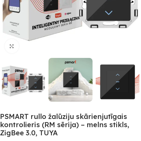
Noklikšķiniet, lai palielinātu
PSMART rullo žalūziju skārienjutīgais
kontrolieris (RM sērija) – melns stikls,
ZigBee 3.0, TUYA