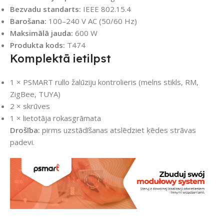
Bezvadu standarts:
IEEE 802.15.4
Barošana:
100–240 V AC (50/60 Hz)
Maksimālā jauda:
600 W
Produkta kods:
T474
Komplektā ietilpst
1 × PSMART rullo žalūziju kontrolieris (melns stikls, RM,
ZigBee, TUYA)
2 × skrūves
1 × lietotāja rokasgrāmata
Drošība:
pirms uzstādīšanas atslēdziet ķēdes strāvas
padevi.