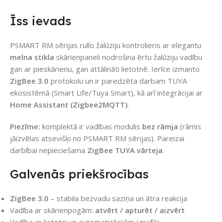
Īss ievads
PSMART RM sērijas rullo žalūziju kontrolieris ar elegantu
melna stikla
skārienpaneli nodrošina ērtu žalūziju vadību
gan ar pieskārienu, gan attālināti lietotnē. Ierīce izmanto
ZigBee 3.0
protokolu un ir paredzēta darbam TUYA
ekosistēmā (Smart Life/Tuya Smart), kā arī integrācijai ar
Home Assistant (Zigbee2MQTT)
.
Piezīme:
komplektā ir vadības modulis
bez rāmja
(rāmis
jāizvēlas atsevišķi no PSMART RM sērijas). Pareizai
darbībai nepieciešama
ZigBee TUYA vārteja
.
Galvenās priekšrocības
ZigBee 3.0
– stabila bezvadu saziņa un ātra reakcija
Vadība ar skārienpogām:
atvērt / apturēt / aizvērt