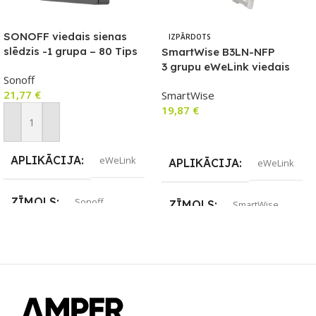
SONOFF viedais sienas
IZPĀRDOTS
slēdzis -1 grupa – 80 Tips
SmartWise B3LN-NFP
3 grupu eWeLink viedais
Sonoff
WiFi + RF sienas slēdzis ar
21,77
€
SmartWise
fizisko pogu (bez priekšējā
19,87
€
paneļa)
Pievienot Grozam
Lasīt Vairāk
APLIKĀCIJA
eWeLink
APLIKĀCIJA
eWeLink
ZĪMOLS
Sonoff
ZĪMOLS
SmartWise
SAVIENOJUMS
Wi-Fi
SAVIENOJUMS
RF uztvērējs
,
Wi-Fi
PIEEJAMS UZREIZ
Jā