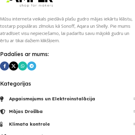
PIEEJAMS UZREIZ
UZREIZ PIEEJAMAIS
SKAITS
Nē
Mūsu interneta veikals piedāvā plašu gudro mājas iekārtu klāstu,
tostarp populāras zīmolus kā Sonoff, Aqara un Shelly. Pie mums
3
atradīsiet visu nepieciešamo, lai padarītu savu mājokli gudru un
UZREIZ PIEEJAMAIS
ērtu ar tikai dažiem klikšķiem.
SKAITS
Padalies ar mums:
Kategorijas
Apgaismojums un Elektroinstalācija
Mājas Drošība
Klimata kontrole