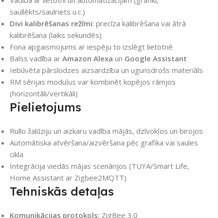
Vadība ar lietotni un automatizācijām (grafiki,
saullēkts/saulriets u.c.)
Divi kalibrēšanas režīmi
: precīza kalibrēšana vai ātrā
kalibrēšana (laiks sekundēs)
Fona apgaismojums ar iespēju to izslēgt lietotnē
Balss vadība ar
Amazon Alexa
un
Google Assistant
Iebūvēta pārslodzes aizsardzība un ugunsdrošs materiāls
RM sērijas moduļus var kombinēt kopējos rāmjos
(horizontāli/vertikāli)
Pielietojums
Rullo žalūziju un aizkaru vadība mājās, dzīvokļos un birojos
Automātiska atvēršana/aizvēršana pēc grafika vai saules
cikla
Integrācija viedās mājas scenārijos (TUYA/Smart Life,
Home Assistant ar Zigbee2MQTT)
Tehniskās detaļas
Komunikācijas protokols:
ZigBee 3.0