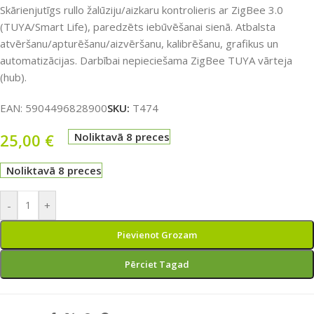
Skārienjutīgs rullo žalūziju/aizkaru kontrolieris ar ZigBee 3.0
(TUYA/Smart Life), paredzēts iebūvēšanai sienā. Atbalsta
atvēršanu/apturēšanu/aizvēršanu, kalibrēšanu, grafikus un
automatizācijas. Darbībai nepieciešama ZigBee TUYA vārteja
(hub).
EAN:
5904496828900
SKU:
T474
25,00
€
Noliktavā 8 preces
Noliktavā 8 preces
-
+
Pievienot Grozam
Pērciet Tagad