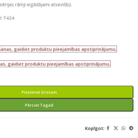
rijas rāmji iegādājami atsevišķi).
U:
T424
šanas, gaidiet produktu pieejamības apstiprinājumu.
as, gaidiet produktu pieejamības apstiprinājumu.
Pievienot Grozam
Pērciet Tagad
Kopīgot: