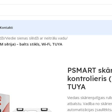
Kontakti
dži
/
Viedie sienas slēdži ar neitrālu vadu
/
M sērija) – balts stikls, Wi‑Fi, TUYA
PSMART skāri
kontrolieris (
TUYA
Viedais skārienjutīgais rul
atbalstu. Vadība no skārie
automatizācijas (saullēkts