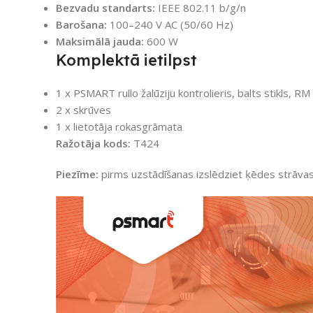
Bezvadu standarts:
IEEE 802.11 b/g/n
Barošana:
100–240 V AC (50/60 Hz)
Maksimālā jauda:
600 W
Komplektā ietilpst
1 x PSMART rullo žalūziju kontrolieris, balts stikls, R
2 x skrūves
1 x lietotāja rokasgrāmata
Ražotāja kods:
T424
Piezīme:
pirms uzstādīšanas izslēdziet ķēdes strāvas