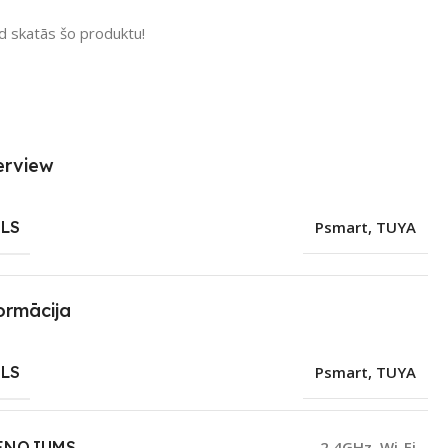
ad skatās šo produktu!
erview
LS
Psmart
,
TUYA
ormācija
LS
Psmart
,
TUYA
ENOJUMS
2,4GHz
,
Wi-Fi