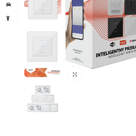
Noklikšķiniet, lai palielin