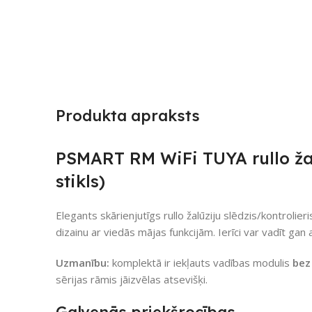
Produkta apraksts
PSMART RM WiFi TUYA rullo žalū
stikls)
Elegants skārienjutīgs rullo žalūziju slēdzis/kontrol
dizainu ar viedās mājas funkcijām. Ierīci var vadīt gan 
Uzmanību:
komplektā ir iekļauts vadības modulis
bez
sērijas rāmis jāizvēlas atsevišķi.
Galvenās priekšrocības