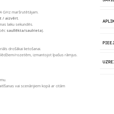
2.4 GHz maršrutētājam.
t / aizvērt
.
APLI
nas laiku sekundēs.
 pēc
saullēkta/saulrieta
).
PIEE
āls drošākai lietošanai.
 slēdžiem/rozetēm, izmantojot īpašus rāmjus.
UZRE
ēmu.
itīšanas vai scenārijiem kopā ar citām