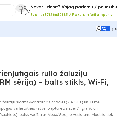
Nevari izlemt? Vajag padomu / palīdzīb
Zvani: +37126652185 / Raksti: info@amper.lv
0,0
enjutīgais rullo žalūziju
RM sērija) – balts stikls, Wi‑Fi,
lo žalūziju slēdzis/kontrolieris ar Wi‑Fi (2.4 GHz) un TUYA
npogas vai lietotnes (atvērt/apturēt/aizvērt), grafiki un
/saulriets), balss vadība ar Alexa/Google Assistant. Modulis tiek