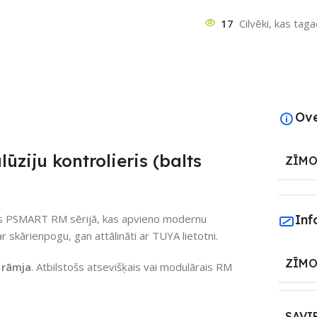
17
Cilvēki, kas tag
Ov
ziju kontrolieris (balts
ZĪMO
ieris PSMART RM sērijā, kas apvieno modernu
Inf
ar skārienpogu, gan attālināti ar TUYA lietotni.
ZĪMO
 rāmja
. Atbilstošs atsevišķais vai modulārais RM
SAVI