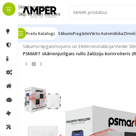
Skip to navigation
Skip to main content
Preču Katalogs
Sākums
Piegāde
Vārtu Automātika
Zīmoli
Sākums
/
Apgaismojums un Elektroinstalācija
/
Viedie Slē
PSMART skārienjutīgais rullo žalūziju kontrolieris (R