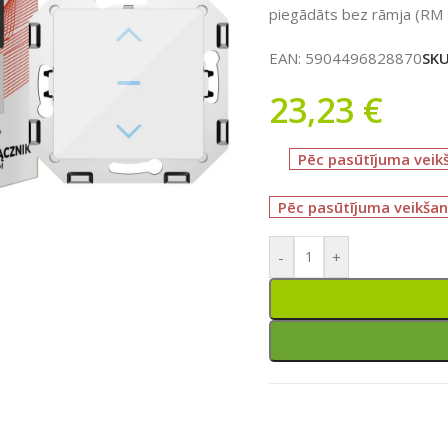
piegādāts bez rāmja (RM sē
EAN:
5904496828870
SK
23,23
€
Pēc pasūtījuma veik
Pēc pasūtījuma veikšan
ātu
-
+