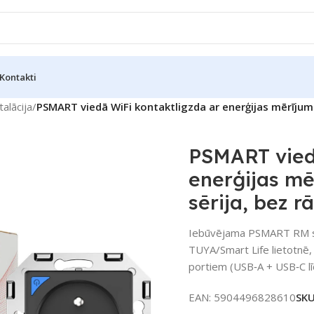
Kontakti
talācija
/
PSMART viedā WiFi kontaktligzda ar enerģijas mērījum
PSMART vied
enerģijas m
sērija, bez 
Iebūvējama PSMART RM sēr
TUYA/Smart Life lietotnē
portiem (USB‑A + USB‑C l
EAN:
5904496828610
SK