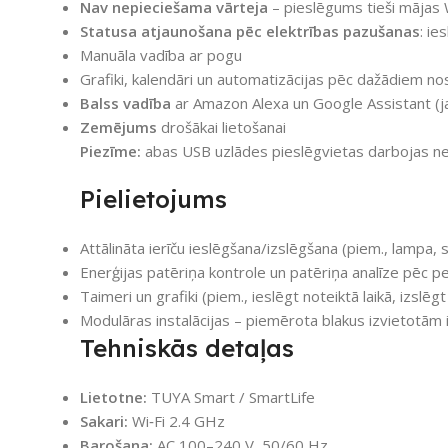
Nav nepieciešama vārteja
– pieslēgums tieši mājas 
Statusa atjaunošana pēc elektrības pazušanas
: ie
Manuāla vadība ar pogu
Grafiki, kalendāri un automatizācijas pēc dažādiem n
Balss vadība
ar Amazon Alexa un Google Assistant (ja
Zemējums
drošākai lietošanai
Piezīme:
abas USB uzlādes pieslēgvietas darbojas nepār
Pielietojums
Attālināta ierīču ieslēgšana/izslēgšana (piem., lampa, s
Enerģijas patēriņa kontrole un patēriņa analīze pēc p
Taimeri un grafiki (piem., ieslēgt noteiktā laikā, izslēgt
Modulāras instalācijas – piemērota blakus izvietot
Tehniskās detaļas
Lietotne:
TUYA Smart / SmartLife
Sakari:
Wi‑Fi 2.4 GHz
Barošana:
AC 100–240 V, 50/60 Hz