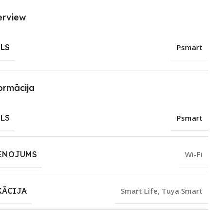
erview
LS
Psmart
ormācija
LS
Psmart
ENOJUMS
Wi-Fi
KĀCIJA
Smart Life
,
Tuya Smart