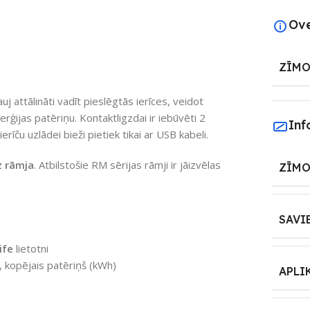
Ov
ZĪMO
 attālināti vadīt pieslēgtās ierīces, veidot
erģijas patēriņu. Kontaktligzdai ir iebūvēti 2
Inf
rīču uzlādei bieži pietiek tikai ar USB kabeli.
z rāmja
. Atbilstošie RM sērijas rāmji ir jāizvēlas
ZĪMO
SAVI
ife
lietotni
, kopējais patēriņš (kWh)
APLI