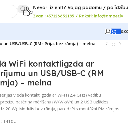
Nevari izlemt? Vajag padomu / palīdzīb
Zvani: +37126652185 / Raksti: info@amper.lv
0,0
u un USB/USB-C (RM sērija, bez rāmja) – melna
ā WiFi kontaktligzda ar
ērījumu un USB/USB-C (RM
rāmja) – melna
ijas viedā kontaktligzda ar Wi‑Fi (2.4 GHz) vadību
, precīzu patēriņa mērīšanu (W/V/kWh) un 2 USB uzlādes
īdz 20 W). Modulis bez rāmja, paredzēts montāžai RM rāmjos.
U:
T410U