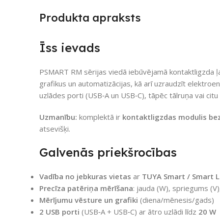
Produkta apraksts
Īss ievads
PSMART RM sērijas viedā iebūvējamā kontaktligzda ļauj
grafikus un automatizācijas, kā arī uzraudzīt elektroen
uzlādes porti (USB‑A un USB‑C), tāpēc tālruņa vai citu ie
Uzmanību:
komplektā ir
kontaktligzdas modulis be
atsevišķi.
Galvenās priekšrocības
Vadība no jebkuras vietas
ar
TUYA Smart / Smart L
Precīza patēriņa mērīšana
: jauda (W), spriegums (V)
Mērījumu vēsture un grafiki
(diena/mēnesis/gads)
2 USB porti
(USB‑A + USB‑C) ar ātro uzlādi līdz
20 W