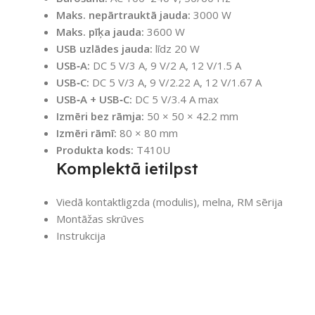
Maks. nepārtrauktā jauda:
3000 W
Maks. pīķa jauda:
3600 W
USB uzlādes jauda:
līdz 20 W
USB‑A:
DC 5 V/3 A, 9 V/2 A, 12 V/1.5 A
USB‑C:
DC 5 V/3 A, 9 V/2.22 A, 12 V/1.67 A
USB‑A + USB‑C:
DC 5 V/3.4 A max
Izmēri bez rāmja:
50 × 50 × 42.2 mm
Izmēri rāmī:
80 × 80 mm
Produkta kods:
T410U
Komplektā ietilpst
Viedā kontaktligzda (modulis), melna, RM sērija
Montāžas skrūves
Instrukcija