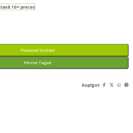
ktavā 10+ preces
Pievienot Grozam
Pērciet Tagad
Kopīgot: