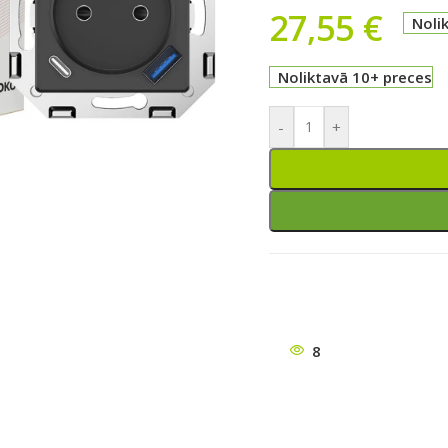
27,55
€
Noli
Noliktavā 10+ preces
-
+
ātu
8