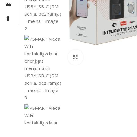
Noklikšķiniet, lai palielin