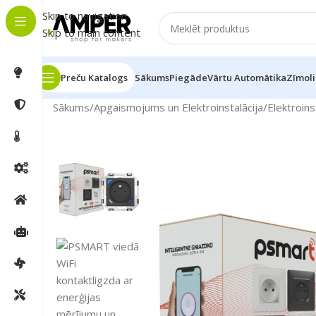
Skip to navigation
Skip to main content
Preču Katalogs
Sākums
Piegāde
Vārtu Automātika
Zīmoli
Sākums
/
Apgaismojums un Elektroinstalācija
/
Elektroins