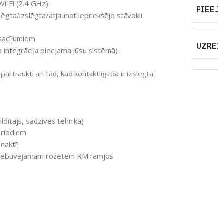
Wi‑Fi (2.4 GHz)
PIEE
slēgta/izslēgta/atjaunot iepriekšējo stāvokli
osacījumiem
UZRE
 integrācija pieejama jūsu sistēmā)
traukti arī tad, kad kontaktligzda ir izslēgta.
ildītājs, sadzīves tehnika)
eriodiem
 naktī)
ām iebūvējamām rozetēm RM rāmjos