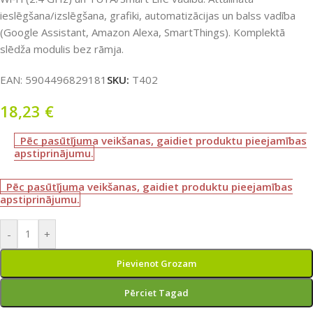
ieslēgšana/izslēgšana, grafiki, automatizācijas un balss vadība
(Google Assistant, Amazon Alexa, SmartThings). Komplektā
slēdža modulis bez rāmja.
EAN:
5904496829181
SKU:
T402
18,23
€
Pēc pasūtījuma veikšanas, gaidiet produktu pieejamības
apstiprinājumu.
Pēc pasūtījuma veikšanas, gaidiet produktu pieejamības
apstiprinājumu.
-
+
Pievienot Grozam
Pērciet Tagad