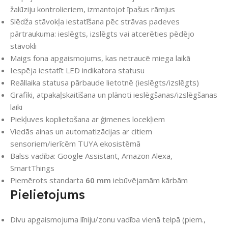
žalūziju kontrolieriem, izmantojot īpašus rāmjus
Slēdža stāvokļa iestatīšana pēc strāvas padeves
pārtraukuma: ieslēgts, izslēgts vai atcerēties pēdējo
stāvokli
Maigs fona apgaismojums, kas netraucē miega laikā
Iespēja iestatīt LED indikatora statusu
Reāllaika statusa pārbaude lietotnē (ieslēgts/izslēgts)
Grafiki, atpakaļskaitīšana un plānoti ieslēgšanas/izslēgšanas
laiki
Piekļuves koplietošana ar ģimenes locekļiem
Viedās ainas un automatizācijas ar citiem
sensoriem/ierīcēm TUYA ekosistēmā
Balss vadība: Google Assistant, Amazon Alexa,
SmartThings
Piemērots standarta
60 mm
iebūvējamām kārbām
Pielietojums
Divu apgaismojuma līniju/zonu vadība vienā telpā (piem.,