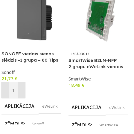
SONOFF viedais sienas
IZPĀRDOTS
slēdzis -1 grupa – 80 Tips
SmartWise B2LN-NFP
2 grupu eWeLink viedais
Sonoff
WiFi + RF sienas slēdzis ar
21,77
€
SmartWise
fizisko pogu (bez priekšējā
18,49
€
paneļa)
Pievienot Grozam
Lasīt Vairāk
APLIKĀCIJA
eWeLink
APLIKĀCIJA
eWeLink
ZĪMOLS
Sonoff
ZĪMOLS
SmartWise