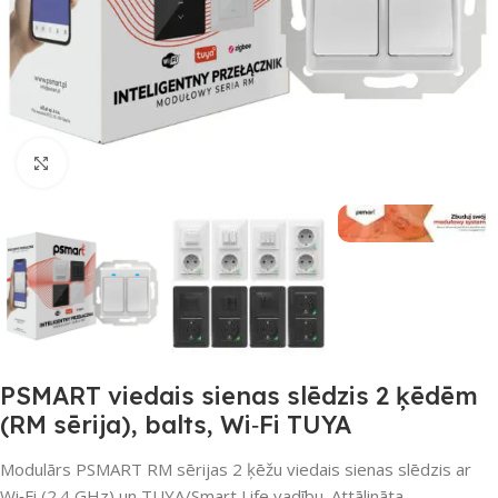
Noklikšķiniet, lai palielinātu
PSMART viedais sienas slēdzis 2 ķēdēm
(RM sērija), balts, Wi‑Fi TUYA
Modulārs PSMART RM sērijas 2 ķēžu viedais sienas slēdzis ar
Wi‑Fi (2.4 GHz) un TUYA/Smart Life vadību. Attālināta