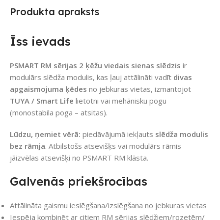
Produkta apraksts
Īss ievads
PSMART RM sērijas 2 ķēžu viedais sienas slēdzis
ir
modulārs slēdža modulis, kas ļauj attālināti vadīt
divas
apgaismojuma ķēdes
no jebkuras vietas, izmantojot
TUYA / Smart Life
lietotni vai mehānisku pogu
(monostabila poga – atsitas).
Lūdzu, ņemiet vērā:
piedāvājumā iekļauts
slēdža modulis
bez rāmja
. Atbilstošs atsevišķs vai modulārs rāmis
jāizvēlas atsevišķi no PSMART RM klāsta.
Galvenās priekšrocības
Attālināta gaismu ieslēgšana/izslēgšana no jebkuras vietas
Iespēja kombinēt ar citiem RM sērijas slēdžiem/rozetēm/