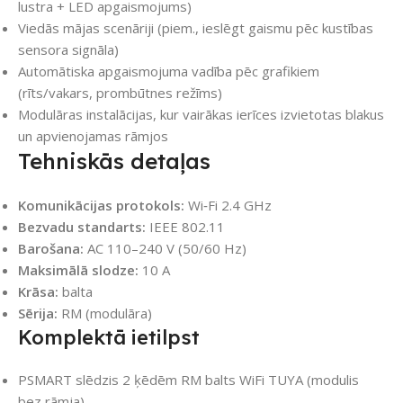
lustra + LED apgaismojums)
Viedās mājas scenāriji (piem., ieslēgt gaismu pēc kustības
sensora signāla)
Automātiska apgaismojuma vadība pēc grafikiem
(rīts/vakars, prombūtnes režīms)
Modulāras instalācijas, kur vairākas ierīces izvietotas blakus
un apvienojamas rāmjos
Tehniskās detaļas
Komunikācijas protokols:
Wi‑Fi 2.4 GHz
Bezvadu standarts:
IEEE 802.11
Barošana:
AC 110–240 V (50/60 Hz)
Maksimālā slodze:
10 A
Krāsa:
balta
Sērija:
RM (modulāra)
Komplektā ietilpst
PSMART slēdzis 2 ķēdēm RM balts WiFi TUYA (modulis
bez rāmja)