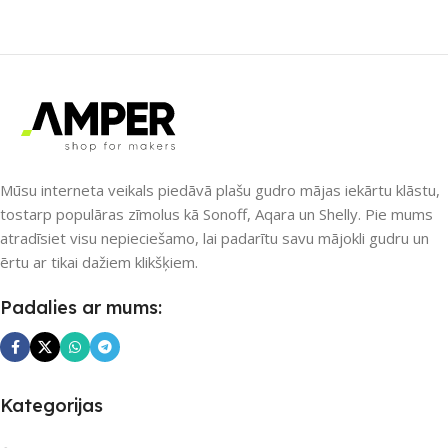
SAVIENOJUMS
Wi-Fi
SAVIENOJUMS
RF uztvērējs
,
Wi-Fi
PIEEJAMS UZREIZ
Jā
PIEEJAMS UZREIZ
UZREIZ PIEEJAMAIS
SKAITS
Nē
Mūsu interneta veikals piedāvā plašu gudro mājas iekārtu klāstu,
tostarp populāras zīmolus kā Sonoff, Aqara un Shelly. Pie mums
3
atradīsiet visu nepieciešamo, lai padarītu savu mājokli gudru un
UZREIZ PIEEJAMAIS
ērtu ar tikai dažiem klikšķiem.
SKAITS
Padalies ar mums:
Kategorijas