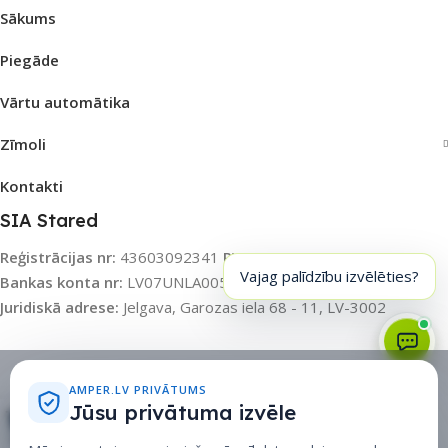
Sākums
Piegāde
Vārtu automātika
Zīmoli
Kontakti
SIA Stared
Reģistrācijas nr:
43603092341
PVN nr:
LV43603092341
Vajag palīdzību izvēlēties?
Bankas konta nr:
LV07UNLA0055003115031
Banka:
SEB AS
Juridiskā adrese:
Jelgava, Garozas iela 68 - 11, LV-3002
Sīkdatņu politika
•
Sīkdatņu iestatījumi
•
Privātuma politika
AMPER.LV PRIVĀTUMS
Jūsu privātuma izvēle
Rati