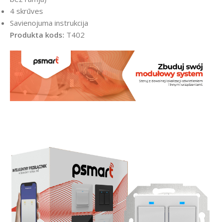
4 skrūves
Savienojuma instrukcija
Produkta kods:
T402