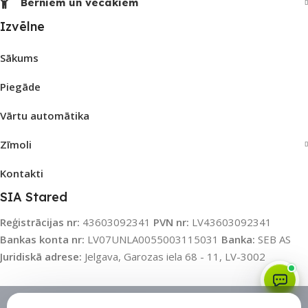
Bērniem un vecākiem
Izvēlne
Sākums
Piegāde
Vārtu automātika
Zīmoli
Kontakti
SIA Stared
Reģistrācijas nr:
43603092341
PVN nr:
LV43603092341
Bankas konta nr:
LV07UNLA0055003115031
Banka:
SEB AS
Juridiskā adrese:
Jelgava, Garozas iela 68 - 11, LV-3002
Sīkdatņu politika
•
Sīkdatņu iestatījumi
•
Privātuma politika