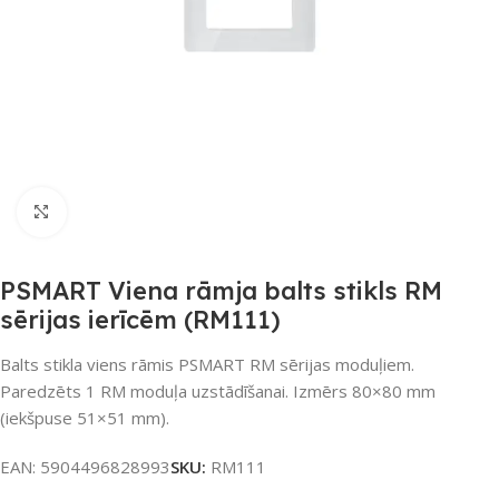
Noklikšķiniet, lai palielinātu
PSMART Viena rāmja balts stikls RM
sērijas ierīcēm (RM111)
Balts stikla viens rāmis PSMART RM sērijas moduļiem.
Paredzēts 1 RM moduļa uzstādīšanai. Izmērs 80×80 mm
(iekšpuse 51×51 mm).
EAN:
5904496828993
SKU:
RM111