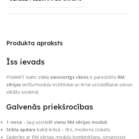
Produkta apraksts
Īss ievads
PSMART balts stikla
vienvietīgs rāmis
ir paredzēts
RM
sērijas
ierīču/moduļu estētiskai un ērtai uzstādīšanai sienas
slēdžu sistēmā.
Galvenās priekšrocības
1 vieta
– ļauj uzstādīt
vienu RM sērijas moduli
.
Stikla apdare
baltā krāsā – tīrs, moderns izskats.
Saderīgs ar RM sērijas moduļu kombinēšanu, izmantojot