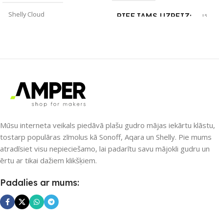
Shelly Cloud
PIEEJAMS UZREIZ
Jā
ZĪMOLS
Shelly
UZREIZ PIEEJAMAIS
SKAITS
SAVIENOJUMS
Wi-Fi
2
PIEEJAMS UZREIZ
Nē
Mūsu interneta veikals piedāvā plašu gudro mājas iekārtu klāstu,
tostarp populāras zīmolus kā Sonoff, Aqara un Shelly. Pie mums
atradīsiet visu nepieciešamo, lai padarītu savu mājokli gudru un
UZREIZ PIEEJAMAIS
ērtu ar tikai dažiem klikšķiem.
SKAITS
Padalies ar mums: