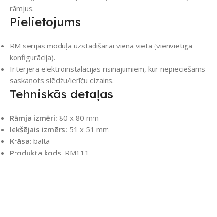
rāmjus.
Pielietojums
RM sērijas moduļa uzstādīšanai vienā vietā (vienvietīga
konfigurācija).
Interjera elektroinstalācijas risinājumiem, kur nepieciešams
saskaņots slēdžu/ierīču dizains.
Tehniskās detaļas
Rāmja izmēri:
80 x 80 mm
Iekšējais izmērs:
51 x 51 mm
Krāsa:
balta
Produkta kods:
RM111