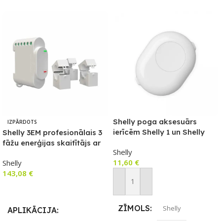
Shelly poga aksesuārs
IZPĀRDOTS
ierīcēm Shelly 1 un Shelly
Shelly 3EM profesionālais 3
1PM (balts)
fāžu enerģijas skaitītājs ar
Shelly
kontaktora vadību
11,60
€
Shelly
143,08
€
Pievienot Grozam
Lasīt Vairāk
ZĪMOLS
Shelly
APLIKĀCIJA