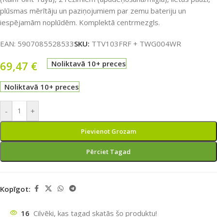
plūsmas mērītāju un paziņojumiem par zemu bateriju un
iespējamām noplūdēm. Komplektā centrmezgls.
EAN:
5907085528533
SKU:
TTV103FRF + TWG004WR
69,47
€
Noliktavā 10+ preces
Noliktavā 10+ preces
-
+
Pievienot Grozam
Pērciet Tagad
Kopīgot:
16
Cilvēki, kas tagad skatās šo produktu!