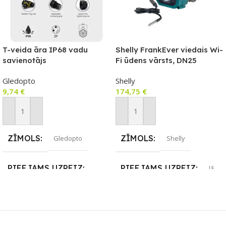
T-veida āra IP68 vadu
Shelly FrankEver viedais Wi-
savienotājs
Fi ūdens vārsts, DN25
Gledopto
Shelly
9,74
€
174,75
€
Pievienot Grozam
Pievienot Grozam
ZĪMOLS
ZĪMOLS
Gledopto
Shelly
PIEEJAMS UZREIZ
PIEEJAMS UZREIZ
Jā
Nē
UZREIZ PIEEJAMAIS
SKAITS
UZREIZ PIEEJAMAIS