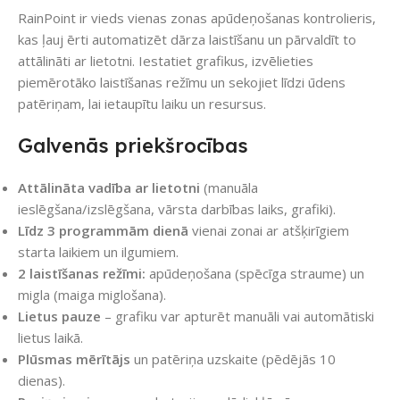
RainPoint ir vieds vienas zonas apūdeņošanas kontrolieris,
kas ļauj ērti automatizēt dārza laistīšanu un pārvaldīt to
attālināti ar lietotni. Iestatiet grafikus, izvēlieties
piemērotāko laistīšanas režīmu un sekojiet līdzi ūdens
patēriņam, lai ietaupītu laiku un resursus.
Galvenās priekšrocības
Attālināta vadība ar lietotni
(manuāla
ieslēgšana/izslēgšana, vārsta darbības laiks, grafiki).
Līdz 3 programmām dienā
vienai zonai ar atšķirīgiem
starta laikiem un ilgumiem.
2 laistīšanas režīmi:
apūdeņošana (spēcīga straume) un
migla (maiga miglošana).
Lietus pauze
– grafiku var apturēt manuāli vai automātiski
lietus laikā.
Plūsmas mērītājs
un patēriņa uzskaite (pēdējās 10
dienas).