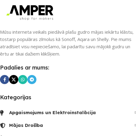
SKAITS
1
Mūsu interneta veikals piedāvā plašu gudro mājas iekārtu klāstu,
tostarp populāras zīmolus kā Sonoff, Aqara un Shelly. Pie mums
atradīsiet visu nepieciešamo, lai padarītu savu mājokli gudru un
ērtu ar tikai dažiem klikšķiem.
Padalies ar mums:
Kategorijas
Apgaismojums un Elektroinstalācija
Mājas Drošība