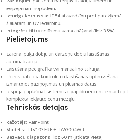
Paziņojumi
par zemu baterijas uzlādi, kļūmēm un
iespējamām noplūdēm.
Izturīgs korpuss
ar IP54 aizsardzību pret putekļiem/
šļakatām un UV iedarbību.
Integrēts filtrs
netīrumu samazināšanai (līdz 35%).
Pielietojums
Zāliena, puķu dobju un dārzeņu dobju laistīšanas
automatizācija.
Laistīšana pēc grafika vai manuāli no tālruņa.
Ūdens patēriņa kontrole un laistīšanas optimizēšana,
izmantojot paziņojumus un plūsmas datus.
Iespēja paplašināt sistēmu ar papildu ierīcēm, izmantojot
komplektā iekļauto centrmezglu.
Tehniskās detaļas
Ražotājs:
RainPoint
Modelis:
TTV103FRF + TWG004WR
Bezvadu diapazons:
līdz 60 m (atklātā vietā)