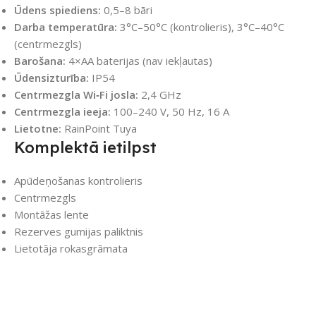
Ūdens spiediens:
0,5–8 bāri
Darba temperatūra:
3°C–50°C (kontrolieris), 3°C–40°C
(centrmezgls)
Barošana:
4×AA baterijas (nav iekļautas)
Ūdensizturība:
IP54
Centrmezgla Wi‑Fi josla:
2,4 GHz
Centrmezgla ieeja:
100–240 V, 50 Hz, 16 A
Lietotne:
RainPoint Tuya
Komplektā ietilpst
Apūdeņošanas kontrolieris
Centrmezgls
Montāžas lente
Rezerves gumijas paliktnis
Lietotāja rokasgrāmata