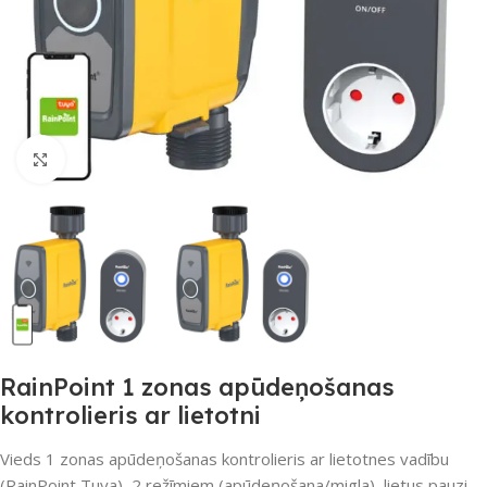
Noklikšķiniet, lai palielinātu
RainPoint 1 zonas apūdeņošanas
kontrolieris ar lietotni
Vieds 1 zonas apūdeņošanas kontrolieris ar lietotnes vadību
(RainPoint Tuya), 2 režīmiem (apūdeņošana/migla), lietus pauzi,