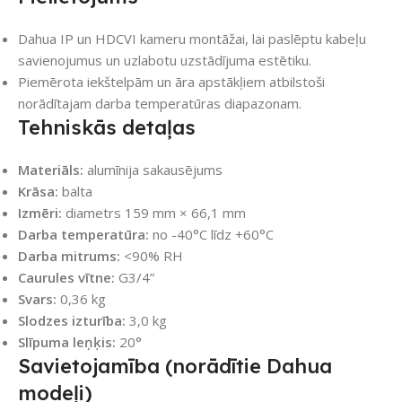
Dahua IP un HDCVI kameru montāžai, lai paslēptu kabeļu
savienojumus un uzlabotu uzstādījuma estētiku.
Piemērota iekštelpām un āra apstākļiem atbilstoši
norādītajam darba temperatūras diapazonam.
Tehniskās detaļas
Materiāls:
alumīnija sakausējums
Krāsa:
balta
Izmēri:
diametrs 159 mm × 66,1 mm
Darba temperatūra:
no -40°C līdz +60°C
Darba mitrums:
<90% RH
Caurules vītne:
G3/4”
Svars:
0,36 kg
Slodzes izturība:
3,0 kg
Slīpuma leņķis:
20°
Savietojamība (norādītie Dahua
modeļi)