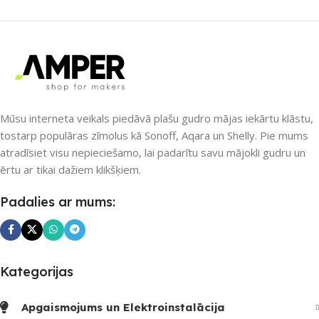
SAVIENOJUMS
Matter
,
Wi-Fi
PIEEJAMS UZREIZ
Mūsu interneta veikals piedāvā plašu gudro mājas iekārtu klāstu,
tostarp populāras zīmolus kā Sonoff, Aqara un Shelly. Pie mums
Nē
atradīsiet visu nepieciešamo, lai padarītu savu mājokli gudru un
ērtu ar tikai dažiem klikšķiem.
UZREIZ PIEEJAMAIS
Padalies ar mums:
SKAITS
Kategorijas
Apgaismojums un Elektroinstalācija