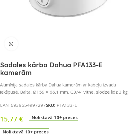
Noklikšķiniet, lai palielinātu
Sadales kārba Dahua PFA133-E
kamerām
Alumīnija sadales kārba Dahua kamerām ar kabeļu izvadu
iekšpusē. Balta, Ø159 × 66,1 mm, G3/4” vītne, slodze līdz 3 kg.
EAN:
6939554997297
SKU:
PFA133-E
15,77
€
Noliktavā 10+ preces
Noliktavā 10+ preces