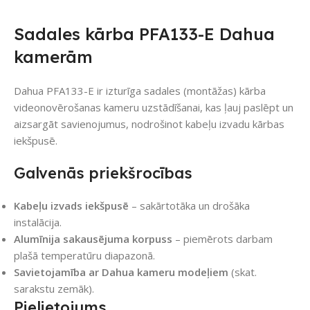
Sadales kārba PFA133-E Dahua
kamerām
Dahua PFA133-E ir izturīga sadales (montāžas) kārba
videonovērošanas kameru uzstādīšanai, kas ļauj paslēpt un
aizsargāt savienojumus, nodrošinot kabeļu izvadu kārbas
iekšpusē.
Galvenās priekšrocības
Kabeļu izvads iekšpusē
– sakārtotāka un drošāka
instalācija.
Alumīnija sakausējuma korpuss
– piemērots darbam
plašā temperatūru diapazonā.
Savietojamība ar Dahua kameru modeļiem
(skat.
sarakstu zemāk).
Pielietojums