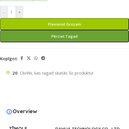
-
+
Pievienot Grozam
Pērciet Tagad
Kopīgot:
20
Cilvēki, kas tagad skatās šo produktu!
Overview
ZĪMOLS
DAHUA TECHNOLOGY CO., LTD