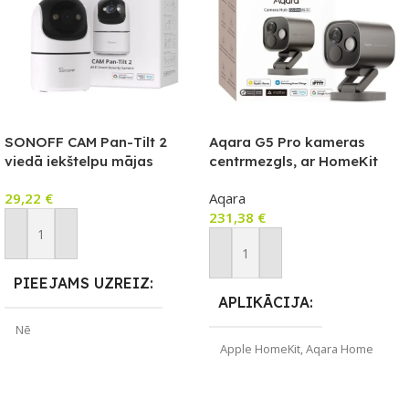
SONOFF CAM Pan-Tilt 2
Aqara G5 Pro kameras
viedā iekštelpu mājas
centrmezgls, ar HomeKit
drošības kamera (CAM-PT2)
Secure Video saderīga
29,22
€
Aqara
kamera ar iebūvētu Zigbee
231,38
€
un Thread vārteju, Wi-Fi
versija, pelēka
Pievienot Grozam
Pievienot Grozam
PIEEJAMS UZREIZ
APLIKĀCIJA
Nē
Apple HomeKit
,
Aqara Home
UZREIZ PIEEJAMAIS
ZĪMOLS
SKAITS
Aqara