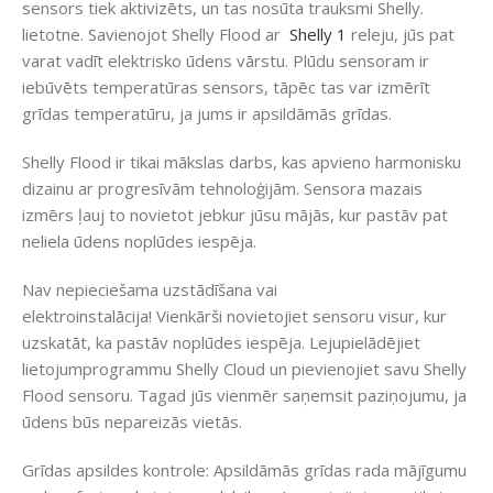
sensors tiek aktivizēts, un tas nosūta trauksmi Shelly.
lietotne. Savienojot Shelly Flood ar
Shelly 1
releju, jūs pat
varat vadīt elektrisko ūdens vārstu. Plūdu sensoram ir
iebūvēts temperatūras sensors, tāpēc tas var izmērīt
grīdas temperatūru, ja jums ir apsildāmās grīdas.
Shelly Flood ir tikai mākslas darbs, kas apvieno harmonisku
dizainu ar progresīvām tehnoloģijām. Sensora mazais
izmērs ļauj to novietot jebkur jūsu mājās, kur pastāv pat
neliela ūdens noplūdes iespēja.
Nav nepieciešama uzstādīšana vai
elektroinstalācija! Vienkārši novietojiet sensoru visur, kur
uzskatāt, ka pastāv noplūdes iespēja. Lejupielādējiet
lietojumprogrammu Shelly Cloud un pievienojiet savu Shelly
Flood sensoru. Tagad jūs vienmēr saņemsit paziņojumu, ja
ūdens būs nepareizās vietās.
Grīdas apsildes kontrole: Apsildāmās grīdas rada mājīgumu