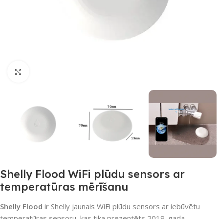
Noklikšķiniet, lai palielinātu
Shelly Flood WiFi plūdu sensors ar
temperatūras mērīšanu
Shelly Flood
ir Shelly jaunais WiFi plūdu sensors ar iebūvētu
temperatūras sensoru, kas tika prezentēts 2019. gada