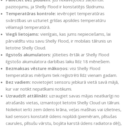
paziņojumu, ja Shelly Flood ir konstatējis šķidrumu.
Temperatūras kontrole:
ievērojiet temperatūras
svārstības un uzturiet grīdas apsildes temperatūru
vēlamajā temperatūrā.
Viegli lietojams:
vienīgais, kas jums nepieciešams, lai
pārvaldītu visu savu Shelly Flood, ir mobilais tālrunis un
lietotne Shelly Cloud.
Ilgstošs akumulators:
jūtieties ērtāk ar Shelly Flood
ilgstošo akumulatora darbības laiku līdz 18 mēnešiem.
Bezmaksas vēsture mākoņos:
visi Shelly Flood
temperatūras mērījumi tiek reģistrēti līdz vienam gadam.
Bez vadiem:
novietojiet sensoru jebkurā vietā savā mājā,
kur var notikt nepatīkami notikumi.
Uzraudzīt attālināti:
uzraugiet savas mājas neatkarīgi no
atrašanās vietas, izmantojot lietotni Shelly Cloud un tālruni.
Noliekot ierīci zem ūdens krāna, veļas mašīnas vai izlietnes,
kad sensors konstatē ūdens noplūdi (piemēram, plīsušas
caurules, plīsušu vārstu, bojāta karstā ūdens radiatora dēļ),