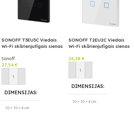
SONOFF T3EU3C Viedais
SONOFF T2EU2C Viedais
Wi-Fi skārienjutīgais sienas
Wi-Fi skārienjutīgais sienas
slēdzis ar RF vadību
slēdzis ar RF vadību
Sonoff
26,38
€
27,54
€
Pievienot Grozam
Pievienot Grozam
DIMENSIJAS
DIMENSIJAS
10 × 10 × 4 cm
10 × 10 × 4 cm
PIEEJAMS UZREIZ
Jā
APLIKĀCIJA
eWeLink