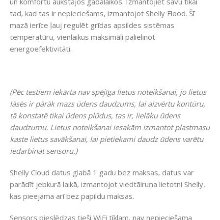
un komfortu aukstajos gadalaikos. Izmantojiet savu tikai
tad, kad tas ir nepieciešams, izmantojot Shelly Flood. Šī
mazā ierīce ļauj regulēt grīdas apsildes sistēmas
temperatūru, vienlaikus maksimāli palielinot
energoefektivitāti.
(Pēc testiem iekārta nav spējīga lietus noteikšanai, jo lietus
lāsēs ir pārāk mazs ūdens daudzums, lai aizvērtu kontūru,
tā konstatē tikai ūdens plūdus, tas ir, lielāku ūdens
daudzumu. Lietus noteikšanai iesakām izmantot plastmasu
kaste lietus savākšanai, lai pietiekami daudz ūdens varētu
iedarbināt sensoru.)
Shelly Cloud datus glabā 1 gadu bez maksas, datus var
parādīt jebkurā laikā, izmantojot viedtālruņa lietotni Shelly,
kas pieejama arī bez papildu maksas.
Sensors pieslēdzas tieši WiFi tīklam, nav nepieciešama