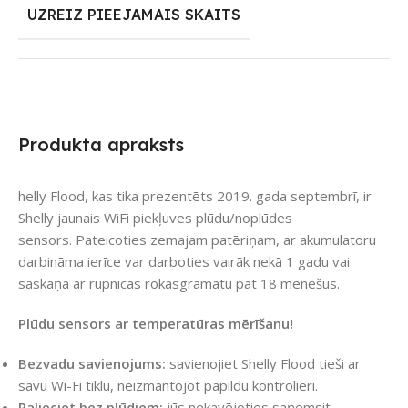
UZREIZ PIEEJAMAIS SKAITS
Produkta apraksts
helly Flood, kas tika prezentēts 2019. gada septembrī, ir
Shelly jaunais WiFi piekļuves plūdu/noplūdes
sensors. Pateicoties zemajam patēriņam, ar akumulatoru
darbināma ierīce var darboties vairāk nekā 1 gadu vai
saskaņā ar rūpnīcas rokasgrāmatu pat 18 mēnešus.
Plūdu sensors ar temperatūras mērīšanu!
Bezvadu savienojums:
savienojiet Shelly Flood tieši ar
savu Wi-Fi tīklu, neizmantojot papildu kontrolieri.
Palieciet bez plūdiem:
jūs nekavējoties saņemsit