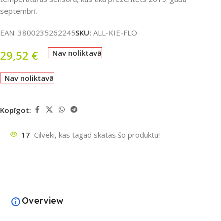
septembrī.
EAN:
3800235262245
SKU:
ALL-KIE-FLO
29,52
€
Nav noliktavā
Nav noliktavā
Kopīgot:
17
Cilvēki, kas tagad skatās šo produktu!
Overview