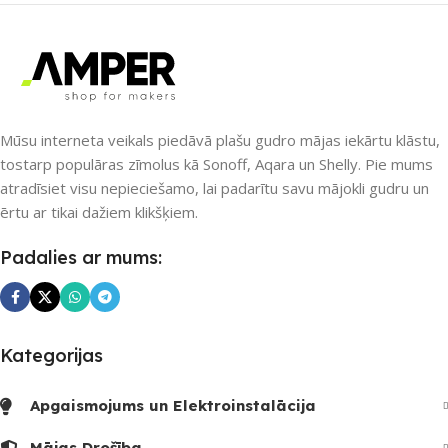
UZREIZ PIEEJAMAIS
ZĪMOLS
Sonoff
SKAITS
6
SAVIENOJUMS
RF uztvērējs
,
Wi-Fi
Mūsu interneta veikals piedāvā plašu gudro mājas iekārtu klāstu,
tostarp populāras zīmolus kā Sonoff, Aqara un Shelly. Pie mums
atradīsiet visu nepieciešamo, lai padarītu savu mājokli gudru un
PIEEJAMS UZREIZ
Jā
ērtu ar tikai dažiem klikšķiem.
UZREIZ PIEEJAMAIS
Padalies ar mums:
SKAITS
3
Kategorijas
Apgaismojums un Elektroinstalācija
Mājas Drošība