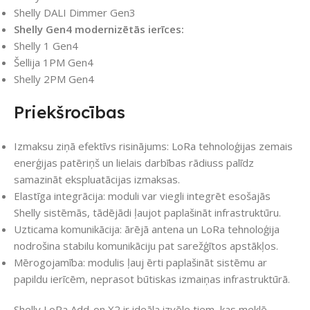
Shelly DALI Dimmer Gen3
Shelly Gen4 modernizētās ierīces:
Shelly 1 Gen4
Šellija 1PM Gen4
Shelly 2PM Gen4
Priekšrocības
Izmaksu ziņā efektīvs risinājums: LoRa tehnoloģijas zemais
enerģijas patēriņš un lielais darbības rādiuss palīdz
samazināt ekspluatācijas izmaksas.
Elastīga integrācija: moduli var viegli integrēt esošajās
Shelly sistēmās, tādējādi ļaujot paplašināt infrastruktūru.
Uzticama komunikācija: ārējā antena un LoRa tehnoloģija
nodrošina stabilu komunikāciju pat sarežģītos apstākļos.
Mērogojamība: modulis ļauj ērti paplašināt sistēmu ar
papildu ierīcēm, neprasot būtiskas izmaiņas infrastruktūrā.
Shelly LoRa Add-on X2 ir ideāla izvēle tiem, kas meklē