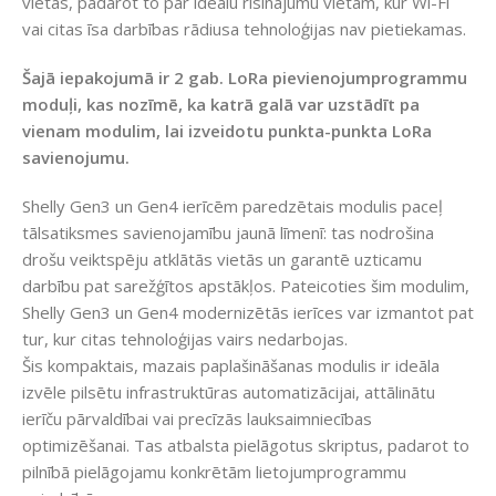
vietās, padarot to par ideālu risinājumu vietām, kur Wi-Fi
vai citas īsa darbības rādiusa tehnoloģijas nav pietiekamas.
Šajā iepakojumā ir 2 gab. LoRa pievienojumprogrammu
moduļi, kas nozīmē, ka katrā galā var uzstādīt pa
vienam modulim, lai izveidotu punkta-punkta LoRa
savienojumu.
Shelly Gen3 un Gen4 ierīcēm paredzētais modulis paceļ
tālsatiksmes savienojamību jaunā līmenī: tas nodrošina
drošu veiktspēju atklātās vietās un garantē uzticamu
darbību pat sarežģītos apstākļos. Pateicoties šim modulim,
Shelly Gen3 un Gen4 modernizētās ierīces var izmantot pat
tur, kur citas tehnoloģijas vairs nedarbojas.
Šis kompaktais, mazais paplašināšanas modulis ir ideāla
izvēle pilsētu infrastruktūras automatizācijai, attālinātu
ierīču pārvaldībai vai precīzās lauksaimniecības
optimizēšanai. Tas atbalsta pielāgotus skriptus, padarot to
pilnībā pielāgojamu konkrētām lietojumprogrammu