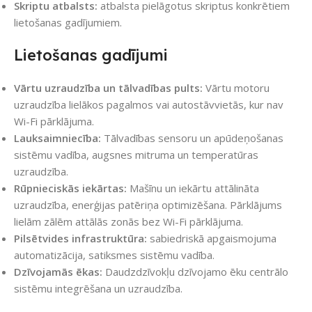
Skriptu atbalsts:
atbalsta pielāgotus skriptus konkrētiem
lietošanas gadījumiem.
Lietošanas gadījumi
Vārtu uzraudzība un tālvadības pults:
Vārtu motoru
uzraudzība lielākos pagalmos vai autostāvvietās, kur nav
Wi-Fi pārklājuma.
Lauksaimniecība:
Tālvadības sensoru un apūdeņošanas
sistēmu vadība, augsnes mitruma un temperatūras
uzraudzība.
Rūpnieciskās iekārtas:
Mašīnu un iekārtu attālināta
uzraudzība, enerģijas patēriņa optimizēšana. Pārklājums
lielām zālēm attālās zonās bez Wi-Fi pārklājuma.
Pilsētvides infrastruktūra:
sabiedriskā apgaismojuma
automatizācija, satiksmes sistēmu vadība.
Dzīvojamās ēkas:
Daudzdzīvokļu dzīvojamo ēku centrālo
sistēmu integrēšana un uzraudzība.