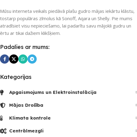
UZREIZ PIEEJAMAIS
1
Mūsu interneta veikals piedāvā plašu gudro mājas iekārtu klāstu,
SKAITS
tostarp populāras zīmolus kā Sonoff, Aqara un Shelly. Pie mums
atradīsiet visu nepieciešamo, lai padarītu savu mājokli gudru un
ērtu ar tikai dažiem klikšķiem.
Padalies ar mums:
Kategorijas
Apgaismojums un Elektroinstalācija
Mājas Drošība
Klimata kontrole
Centrālmezgli