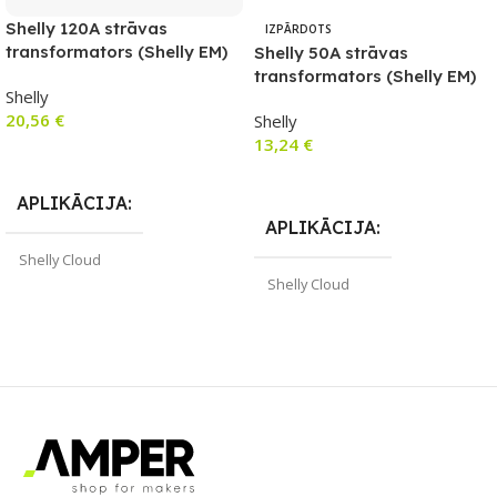
Shelly 120A strāvas
IZPĀRDOTS
transformators (Shelly EM)
Shelly 50A strāvas
transformators (Shelly EM)
Shelly
20,56
€
Shelly
13,24
€
Pievienot Grozam
Lasīt Vairāk
APLIKĀCIJA
APLIKĀCIJA
Shelly Cloud
Shelly Cloud
ZĪMOLS
Shelly
ZĪMOLS
Shelly
PIEEJAMS UZREIZ
Jā
PIEEJAMS UZREIZ
UZREIZ PIEEJAMAIS
Nē
SKAITS