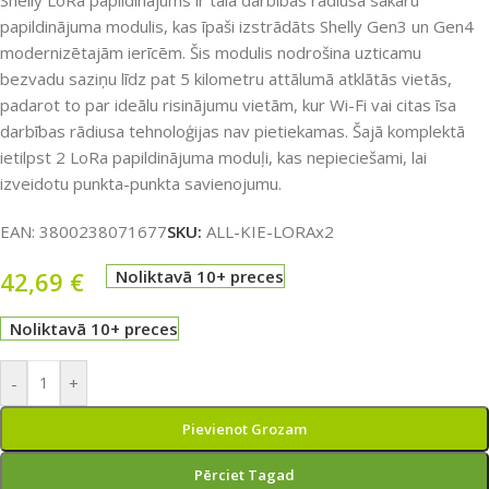
Shelly LoRa papildinājums ir tāla darbības rādiusa sakaru
papildinājuma modulis, kas īpaši izstrādāts Shelly Gen3 un Gen4
modernizētajām ierīcēm. Šis modulis nodrošina uzticamu
bezvadu saziņu līdz pat 5 kilometru attālumā atklātās vietās,
padarot to par ideālu risinājumu vietām, kur Wi-Fi vai citas īsa
darbības rādiusa tehnoloģijas nav pietiekamas. Šajā komplektā
ietilpst 2 LoRa papildinājuma moduļi, kas nepieciešami, lai
izveidotu punkta-punkta savienojumu.
EAN:
3800238071677
SKU:
ALL-KIE-LORAx2
42,69
€
Noliktavā 10+ preces
Noliktavā 10+ preces
-
+
Pievienot Grozam
Pērciet Tagad