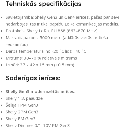
Tehniskās specifikācijas
Savietojamība: Shelly Gen3 un Gen4 ierīces, pašas par sevi
nedarbojas; tas ir tikai papildu LoRa komunikācijas modulis.
Protokols: Shelly LoRa, EU 868 (863–870 MHz)
Maks. diapazons: 5000 metri (atklātās vietās ar tiešu
redzamību)
Darba temperatūra: no -20 °C līdz +40 °C
Mitrums: 30–70 % relatīvais mitrums
Izmēri: 37 x 42 x 15 mm (±0,5 mm)
Saderīgas ierīces:
Shelly Gen3 modernizētās ierīces:
Shelly 1 3. paaudze
Šellija 1PM Gen3
Shelly 2PM Gen3
Shelly EM Gen3
Shelly Dimmer 0/1-10V PM Gen3