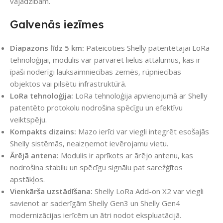
vajadzībām.
Galvenās iezīmes
Diapazons līdz 5 km:
Pateicoties Shelly patentētajai LoRa
tehnoloģijai, modulis var pārvarēt lielus attālumus, kas ir
īpaši noderīgi lauksaimniecības zemēs, rūpniecības
objektos vai pilsētu infrastruktūrā.
LoRa tehnoloģija:
LoRa tehnoloģija apvienojumā ar Shelly
patentēto protokolu nodrošina spēcīgu un efektīvu
veiktspēju.
Kompakts dizains:
Mazo ierīci var viegli integrēt esošajās
Shelly sistēmās, neaizņemot ievērojamu vietu.
Ārējā antena:
Modulis ir aprīkots ar ārējo antenu, kas
nodrošina stabilu un spēcīgu signālu pat sarežģītos
apstākļos.
Vienkārša uzstādīšana:
Shelly LoRa Add-on X2 var viegli
savienot ar saderīgām Shelly Gen3 un Shelly Gen4
modernizācijas ierīcēm un ātri nodot ekspluatācijā.