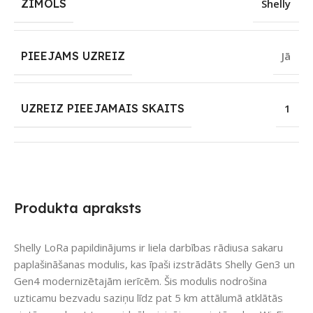
ZĪMOLS
Shelly
PIEEJAMS UZREIZ
Jā
UZREIZ PIEEJAMAIS SKAITS
1
Produkta apraksts
Shelly LoRa papildinājums ir liela darbības rādiusa sakaru
paplašināšanas modulis, kas īpaši izstrādāts Shelly Gen3 un
Gen4 modernizētajām ierīcēm. Šis modulis nodrošina
uzticamu bezvadu saziņu līdz pat 5 km attālumā atklātās