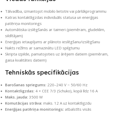
Tālvadība, izmantojot mobilo lietotni vai pārlūkprogrammu
Katras kontaktligzdas individuāls statusa un enerģijas
patēriņa monitorings
Automātiska izslēgšanās ar taimeri (piemēram, gludeklim,
sildītājam)
Enerģijas ietaupījums ar plānoto ieslēgšanu/izslēgšanu
Nakts režīms ar samazinātu LED spilgtumu
Skripta izpilde, pamatojoties uz ārējiem datiem (piemēram,
gaisa kvalitātes datiem)
Tehniskās specifikācijas
Barošanas spriegums:
220–240 V ~ 50/60 Hz
Kontaktligzdas:
4 × CEE 7/3 (Schuko), kopā līdz 16 A
Maks. jauda:
3500 W
Komutācijas strāva:
maks. 12 A uz kontaktligzdu
Enerģijas patēriņa monitorings:
atbalstīts visās