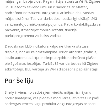
mājas, gan biroja videi. Pagarinātājs atbalsta Wi-Fi, Zigbee
un Bluetooth savienojumu un ir saderīgs ar Matter,
nodrošinot netraucētu integrāciju ar lielāko daļu viedās
mājas sistēmu. Tas var darboties neatkarīgi lokālajā tīklā
vai izmantojot mākoņpakalpojumus. Katru kontaktligzdu var
pārvaldīt, izmantojot mobilo lietotni, tīmekļa
pārlūkprogrammu vai balss vadību.
Daudzkrāsu LED indikators kalpo ne tikai kā statusa
displejs, bet arī kā naktslampiņa. Ierīce atbalsta grafikus,
lokālo automatizāciju un skriptu izpildi, nodrošinot plašas
pielāgošanas iespējas. Turklāt tā var darboties kā Zigbee
atkārtotājs, BLE vārteja un Wi-Fi diapazona paplašinātājs.
Par Šelliju
Shelly ir viens no vadošajiem viedās mājas risinājumu
nodrošinātājiem, kas piedāvā modulāras, atvērtas un plaši
saderīgas ierīces. Viņu produkti viegli integrējas ar “dari