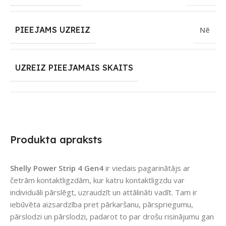
PIEEJAMS UZREIZ
Nē
UZREIZ PIEEJAMAIS SKAITS
Produkta apraksts
Shelly Power Strip 4 Gen4
ir viedais pagarinātājs ar
četrām kontaktligzdām, kur katru kontaktligzdu var
individuāli pārslēgt, uzraudzīt un attālināti vadīt. Tam ir
iebūvēta aizsardzība pret pārkaršanu, pārspriegumu,
pārslodzi un pārslodzi, padarot to par drošu risinājumu gan