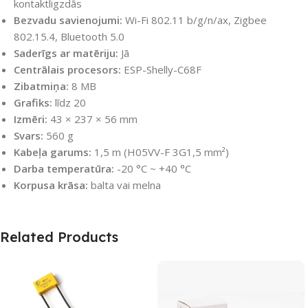
kontaktligzdās
Bezvadu savienojumi:
Wi-Fi 802.11 b/g/n/ax, Zigbee
802.15.4, Bluetooth 5.0
Saderīgs ar matēriju:
Jā
Centrālais procesors:
ESP-Shelly-C68F
Zibatmiņa:
8 MB
Grafiks:
līdz 20
Izmēri:
43 × 237 × 56 mm
Svars:
560 g
Kabeļa garums:
1,5 m (H05VV-F 3G1,5 mm²)
Darba temperatūra:
-20 °C ~ +40 °C
Korpusa krāsa:
balta vai melna
Related Products