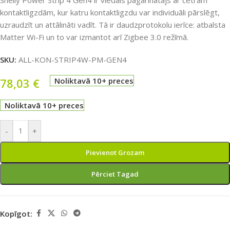
Shelly Power Strip 4 Gen4 ir viedais pagarinātājs ar četrām
kontaktligzdām, kur katru kontaktligzdu var individuāli pārslēgt,
uzraudzīt un attālināti vadīt. Tā ir daudzprotokolu ierīce: atbalsta
Matter Wi-Fi un to var izmantot arī Zigbee 3.0 režīmā.
SKU:
ALL-KON-STRIP4W-PM-GEN4
78,03
€
Noliktavā 10+ preces
Noliktavā 10+ preces
-
+
Pievienot Grozam
Pērciet Tagad
Kopīgot: