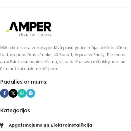
PIEEJAMS UZREIZ
PIEEJAMS UZREIZ
Jā
Nē
UZREIZ PIEEJAMAIS
SKAITS
UZREIZ PIEEJAMAIS
SKAITS
Mūsu interneta veikals piedāvā plašu gudro mājas iekārtu klāstu,
1
tostarp populāras zīmolus kā Sonoff, Aqara un Shelly. Pie mums
atradīsiet visu nepieciešamo, lai padarītu savu mājokli gudru un
ērtu ar tikai dažiem klikšķiem.
Padalies ar mums:
Kategorijas
Apgaismojums un Elektroinstalācija