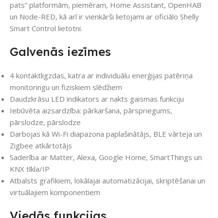
pats” platformām, piemēram, Home Assistant, OpenHAB
un Node-RED, kā arī ir vienkārši lietojami ar oficiālo Shelly
Smart Control lietotni.
Galvenās iezīmes
4 kontaktligzdas, katra ar individuālu enerģijas patēriņa
monitoringu un fiziskiem slēdžiem
Daudzkrāsu LED indikators ar nakts gaismas funkciju
Iebūvēta aizsardzība: pārkaršana, pārspriegums,
pārslodze, pārslodze
Darbojas kā Wi-Fi diapazona paplašinātājs, BLE vārteja un
Zigbee atkārtotājs
Saderība ar Matter, Alexa, Google Home, SmartThings un
KNX tīkla/IP
Atbalsts grafikiem, lokālajai automatizācijai, skriptēšanai un
virtuālajiem komponentiem
Viedās funkcijas