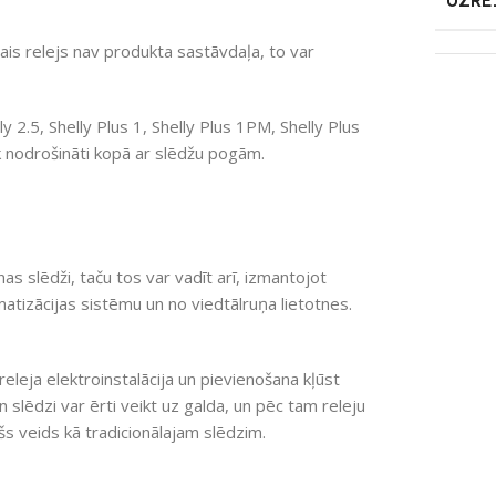
UZRE
dais relejs nav produkta sastāvdaļa, to var
y 2.5, Shelly Plus 1, Shelly Plus 1PM, Shelly Plus
ek nodrošināti kopā ar slēdžu pogām.
nas slēdži, taču tos var vadīt arī, izmantojot
atizācijas sistēmu un no viedtālruņa lietotnes.
eleja elektroinstalācija un pievienošana kļūst
 slēdzi var ērti veikt uz galda, un pēc tam releju
šs veids kā tradicionālajam slēdzim.