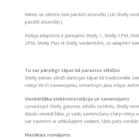
Rāmis un slēdzis tiek pārdoti atsevišķi. (Un Shelly vie
pasūtīt atsevišķi.)
Releja adapteris ir pieejams Shelly 1, Shelly 1PM, Shell
2PM, Shelly Plus i4 Shelly viedierīcēm, un adapteri ti
To var pārslēgt tāpat kā parastos slēdžus
Shelly sienas slēdži darbojas tāpat kā tradicionālie sie
releja Wi-Fi savienojumu, izmantojot jūsu mājas autom
Vienkāršāka elektroinstalācija un savienojums
Izmantojot Shelly gaismas slēdžu sistēmu, Shelly viedr
daudz vienkāršāka, jo vadu savienošanu starp releju un
var savienot ar atlikušajiem vadiem. tāds pats vienkār
Mazākais risinājums