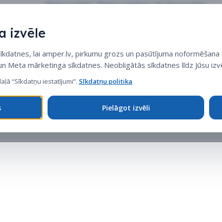
Sīkdatņu politika
•
Sīkdatņu iestatījumi
•
Privātuma politika
 izvēle
datnes, lai amper.lv, pirkumu grozs un pasūtījuma noformēšana d
 un Meta mārketinga sīkdatnes. Neobligātās sīkdatnes līdz Jūsu izvē
daļā “Sīkdatņu iestatījumi”.
Sīkdatņu politika
s
Pielāgot izvēli