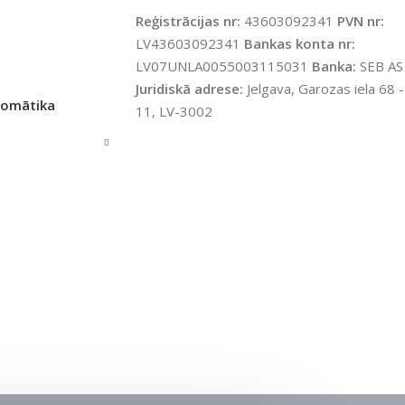
vērējs
,
Wi-Fi
RF uztvērējs
,
Wi-Fi
Reģistrācijas nr:
43603092341
PVN nr:
LV43603092341
Bankas konta nr:
JAMS UZREIZ
PIEEJAMS UZREIZ
Jā
Nē
LV07UNLA0055003115031
Banka:
SEB AS
Juridiskā adrese:
Jelgava, Garozas iela 68 -
tomātika
IZ PIEEJAMAIS
UZREIZ PIEEJAMAIS
11, LV-3002
TS
SKAITS