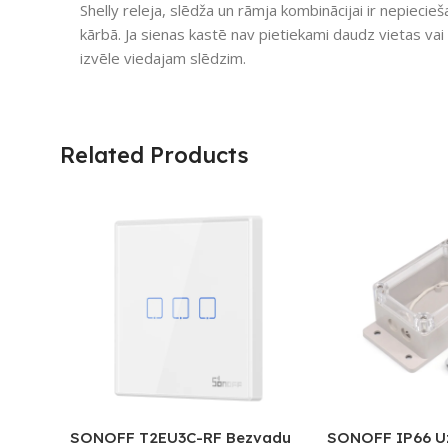
Shelly releja, slēdža un rāmja kombinācijai ir nepiec
kārbā. Ja sienas kastē nav pietiekami daudz vietas vai s
izvēle viedajam slēdzim.
Related Products
SONOFF T2EU3C-RF Bezvadu
SONOFF IP66 U