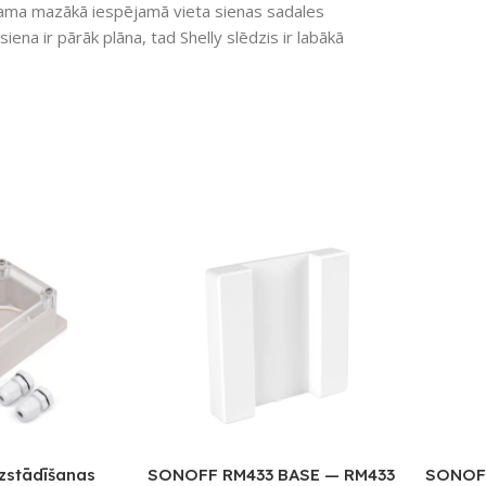
iešama mazākā iespējamā vieta sienas sadales
iena ir pārāk plāna, tad Shelly slēdzis ir labākā
zstādīšanas
SONOFF RM433 BASE — RM433
SONOFF