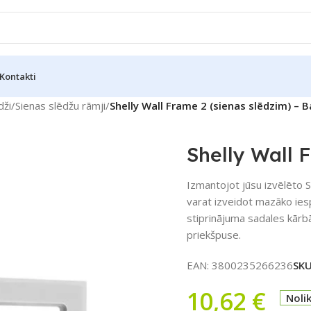
Kontakti
dži
/
Sienas slēdžu rāmji
/
Shelly Wall Frame 2 (sienas slēdzim) – B
Shelly Wall 
Izmantojot jūsu izvēlēto Sh
varat izveidot mazāko ies
stiprinājuma sadales kārbā 
priekšpuse.
EAN:
3800235266236
SK
10,62
€
Noli