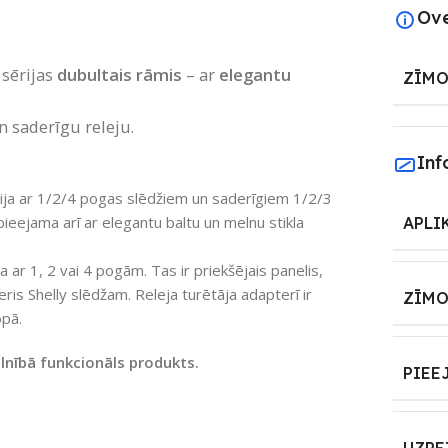
Ov
 sērijas
dubultais rāmis
– ar
elegantu
ZĪMO
 saderīgu releju.
Inf
ērija ar 1/2/4 pogas slēdžiem un saderīgiem 1/2/3
r pieejama arī ar elegantu baltu un melnu stikla
APLI
ga ar 1, 2 vai 4 pogām. Tas ir priekšējais panelis,
ris Shelly slēdžam. Releja turētāja adapterī ir
ZĪMO
opā.
pilnībā funkcionāls produkts.
PIEE