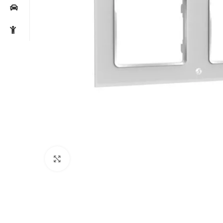
Noklikšķiniet, lai palielinātu