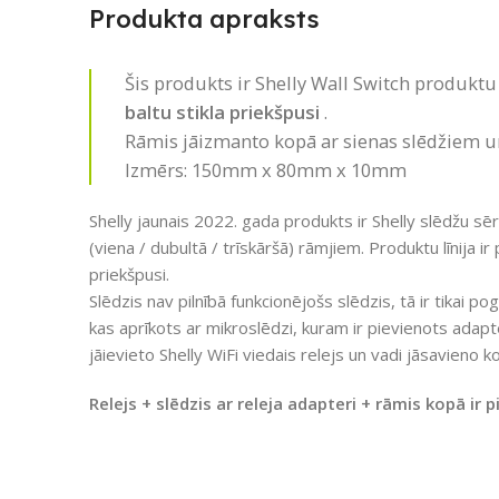
Produkta apraksts
Šis produkts ir Shelly Wall Switch produktu
baltu stikla priekšpusi
.
Rāmis jāizmanto kopā ar sienas slēdžiem un
Izmērs: 150mm x 80mm x 10mm
Shelly jaunais 2022. gada produkts ir Shelly slēdžu s
(viena / dubultā / trīskāršā) rāmjiem. Produktu līnija i
priekšpusi.
Slēdzis nav pilnībā funkcionējošs slēdzis, tā ir tikai po
kas aprīkots ar mikroslēdzi, kuram ir pievienots adapte
jāievieto Shelly WiFi viedais relejs un vadi jāsavieno k
Relejs + slēdzis ar releja adapteri + rāmis kopā ir 