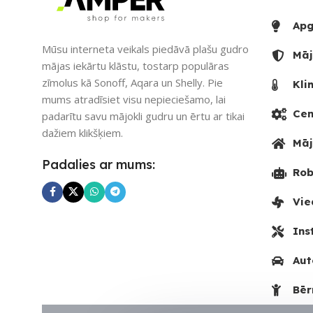
PIEEJAMS UZREIZ
Jā
Apg
UZREIZ PIEEJAMAIS
Mūsu interneta veikals piedāvā plašu gudro
Māj
SKAITS
mājas iekārtu klāstu, tostarp populāras
zīmolus kā Sonoff, Aqara un Shelly. Pie
Kli
3
mums atradīsiet visu nepieciešamo, lai
Cen
padarītu savu mājokli gudru un ērtu ar tikai
dažiem klikšķiem.
Māj
Padalies ar mums:
Rob
Vie
Ins
Aut
Bēr