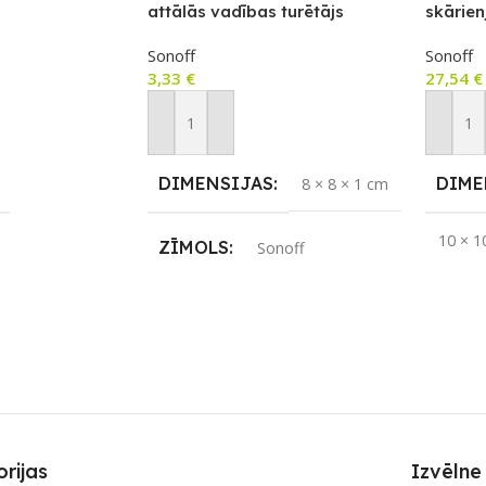
attālās vadības turētājs
skārien
ar RF v
Sonoff
Sonoff
3,33
€
27,54
€
m
Pievienot Grozam
Pievie
DIMENSIJAS
DIME
8 × 8 × 1 cm
10 × 1
ZĪMOLS
Sonoff
APLI
noff
PIEEJAMS UZREIZ
Jā
REIZ
ZĪMO
Nē
UZREIZ PIEEJAMAIS
SKAITS
JAMAIS
SAVI
4
rijas
Izvēlne