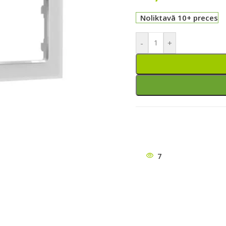
Noliktavā 10+ preces
-
+
7