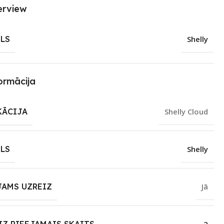
erview
LS
Shelly
ormācija
KĀCIJA
Shelly Cloud
LS
Shelly
JAMS UZREIZ
Jā