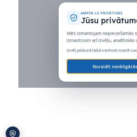
AMPER.LV PRIVĀTUMS
Jūsu privātuma
Mēs izmantojam nepieciešamās sīk
izmantosim arī izvēļu, analītiskās
Izvēli jebkurā laikā varēsiet mainīt sa
Noraidīt neobligātā