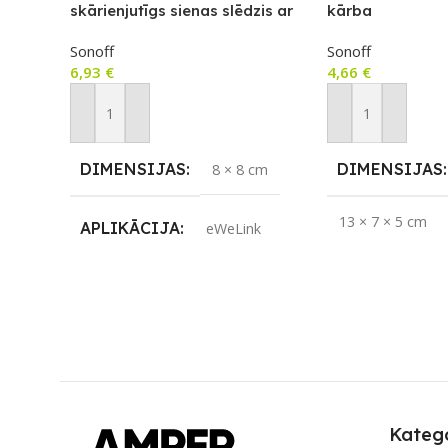
skārienjutīgs sienas slēdzis ar
kārba
RF vadību
Sonoff
Sonoff
6,93
€
4,66
€
Pievienot Grozam
Pievienot Groza
DIMENSIJAS
DIMENSIJAS
8 × 8 cm
13 × 7 × 5 cm
APLIKĀCIJA
eWeLink
ZĪMOLS
So
ZĪMOLS
Sonoff
PIEEJAMS UZ
SAVIENOJUMS
UZREIZ PIEE
RF raidītājs
SKAITS
Katego