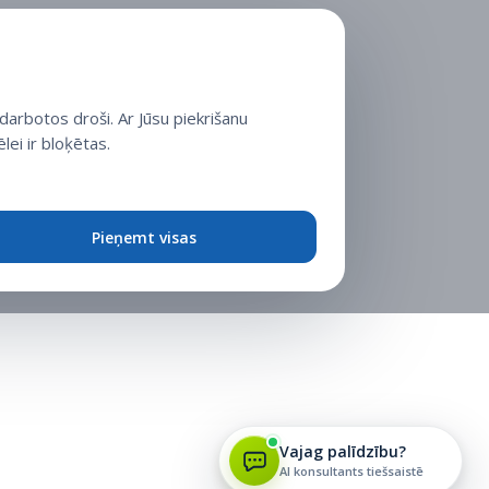
arbotos droši. Ar Jūsu piekrišanu
lei ir bloķētas.
Pieņemt visas
Vajag palīdzību?
AI konsultants tiešsaistē