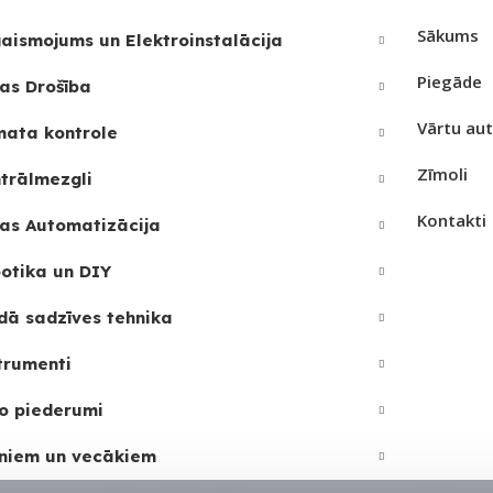
RF uzt
Sākums
aismojums un Elektroinstalācija
PIEE
Piegāde
as Drošība
Vārtu au
UZRE
mata kontrole
SKAI
Zīmoli
trālmezgli
3
Kontakti
as Automatizācija
otika un DIY
dā sadzīves tehnika
trumenti
o piederumi
niem un vecākiem