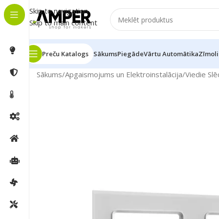
Skip to navigation
Skip to main content
Preču Katalogs
Sākums
Piegāde
Vārtu Automātika
Zīmoli
Sākums
/
Apgaismojums un Elektroinstalācija
/
Viedie Slē