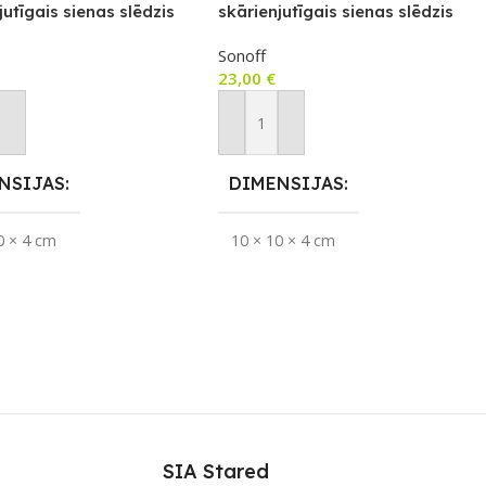
jutīgais sienas slēdzis
skārienjutīgais sienas slēdzis
adību
ar RF vadību
Sonoff
23,00
€
not Grozam
Pievienot Grozam
NSIJAS
DIMENSIJAS
0 × 4 cm
10 × 10 × 4 cm
KĀCIJA
APLIKĀCIJA
eWeLink
eWeLink
LS
ZĪMOLS
Sonoff
Sonoff
ENOJUMS
SAVIENOJUMS
SIA Stared