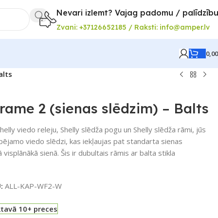
Nevari izlemt? Vajag padomu / palīdzīb
Zvani: +37126652185 / Raksti: info@amper.lv
0,0
alts
Frame 2 (sienas slēdzim) – Balts
elly viedo releju, Shelly slēdža pogu un Shelly slēdža rāmi, jūs
pējamo viedo slēdzi, kas iekļaujas pat standarta sienas
visplānākā sienā. Šis ir dubultais rāmis ar balta stikla
U:
ALL-KAP-WF2-W
ktavā 10+ preces