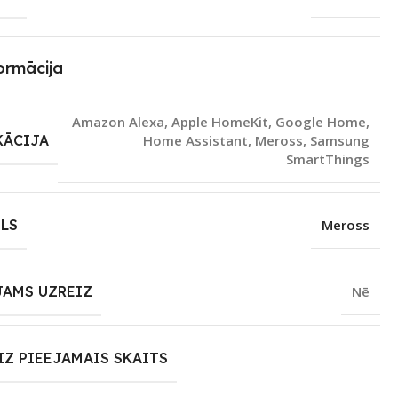
ormācija
Amazon Alexa
,
Apple HomeKit
,
Google Home
,
KĀCIJA
Home Assistant
,
Meross
,
Samsung
SmartThings
LS
Meross
JAMS UZREIZ
Nē
IZ PIEEJAMAIS SKAITS