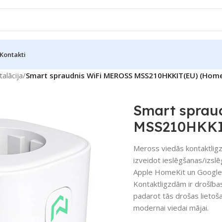
Kontakti
talācija
/
Smart spraudnis WiFi MEROSS MSS210HKKIT(EU) (HomeK
Smart sprau
MSS210HKKIT
Meross viedās kontaktligzda
izveidot ieslēgšanas/izslē
Apple HomeKit un Google A
Kontaktligzdām ir drošība
padarot tās drošas lietošan
modernai viedai mājai.