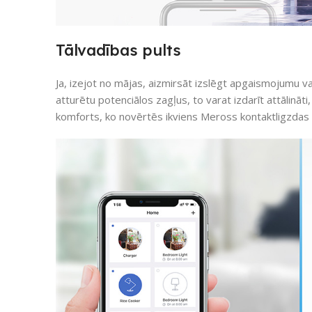
Tālvadības pults
Ja, izejot no mājas, aizmirsāt izslēgt apgaismojumu vai, 
atturētu potenciālos zagļus, to varat izdarīt attālināti
komforts, ko novērtēs ikviens Meross kontaktligzdas l