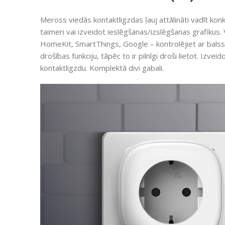
Meross viedās kontaktligzdas ļauj attālināti vadīt konkr
taimeri vai izveidot ieslēgšanas/izslēgšanas grafikus. 
HomeKit, SmartThings, Google – kontrolējiet ar balss
drošības funkciju, tāpēc to ir pilnīgi droši lietot. Iz
kontaktligzdu. Komplektā divi gabali.