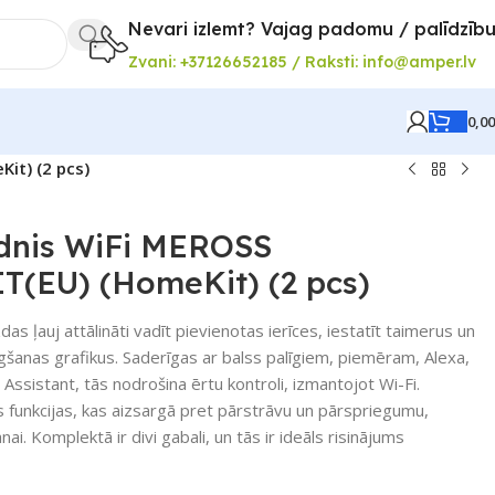
Nevari izlemt? Vajag padomu / palīdzīb
Zvani: +37126652185 / Raksti: info@amper.lv
0,0
it) (2 pcs)
dnis WiFi MEROSS
(EU) (HomeKit) (2 pcs)
s ļauj attālināti vadīt pievienotas ierīces, iestatīt taimerus un
gšanas grafikus. Saderīgas ar balss palīgiem, piemēram, Alexa,
ssistant, tās nodrošina ērtu kontroli, izmantojot Wi-Fi.
s funkcijas, kas aizsargā pret pārstrāvu un pārspriegumu,
ai. Komplektā ir divi gabali, un tās ir ideāls risinājums