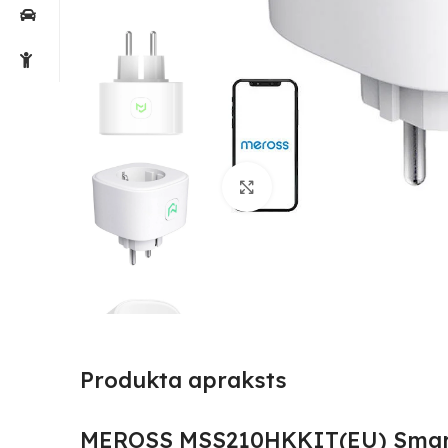
Noklikšķiniet, lai palielin
Produkta apraksts
MEROSS MSS210HKKIT(EU) Smart 