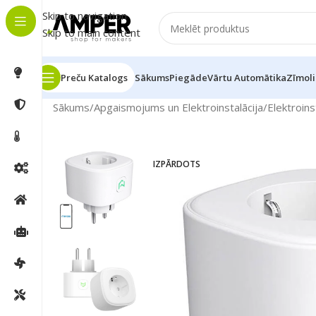
Skip to navigation
Skip to main content
Preču Katalogs
Sākums
Piegāde
Vārtu Automātika
Zīmoli
Sākums
/
Apgaismojums un Elektroinstalācija
/
Elektroins
IZPĀRDOTS