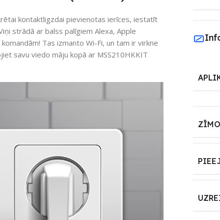
ētai kontaktligzdai pievienotas ierīces, iestatīt
Viņi strādā ar balss palīgiem Alexa, Apple
Inf
 komandām! Tas izmanto Wi-Fi, un tam ir virkne
veidojiet savu viedo māju kopā ar MSS210HKKIT
APLI
ZĪMO
PIEE
UZRE