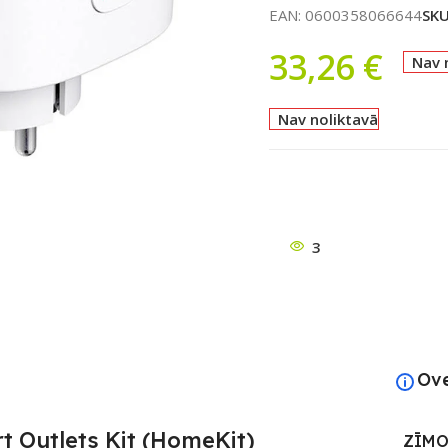
EAN:
0600358066644
SK
33,26
€
Nav 
Nav noliktavā
ātu
3
Ov
Outlets Kit (HomeKit)
ZĪMO