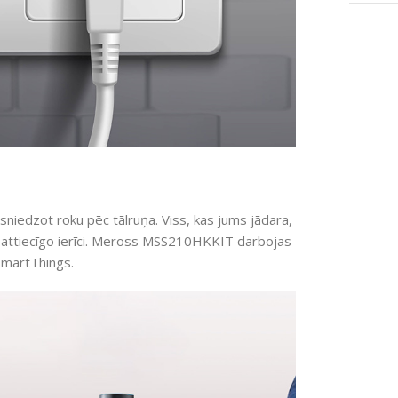
esniedzot roku pēc tālruņa. Viss, kas jums jādara,
gtu attiecīgo ierīci. Meross MSS210HKKIT darbojas
SmartThings.