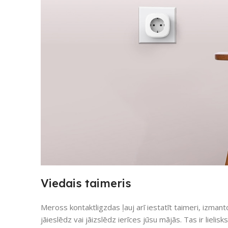
Viedais taimeris
Meross kontaktligzdas ļauj arī iestatīt taimeri, izmanto
jāieslēdz vai jāizslēdz ierīces jūsu mājās. Tas ir lielis