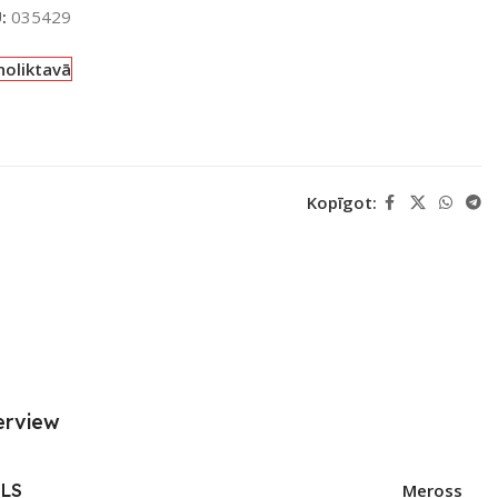
U:
035429
noliktavā
Kopīgot:
erview
LS
Meross