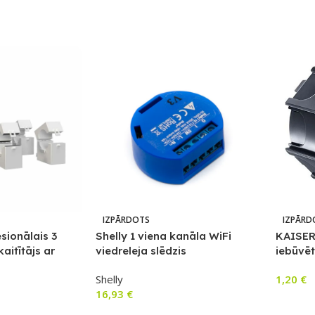
IZPĀRDOTS
IZPĀRD
sionālais 3
Shelly 1 viena kanāla WiFi
KAISER
aitītājs ar
viedreleja slēdzis
iebūvē
ību
sienā/g
Shelly
1,20
€
16,93
€
Lasīt V