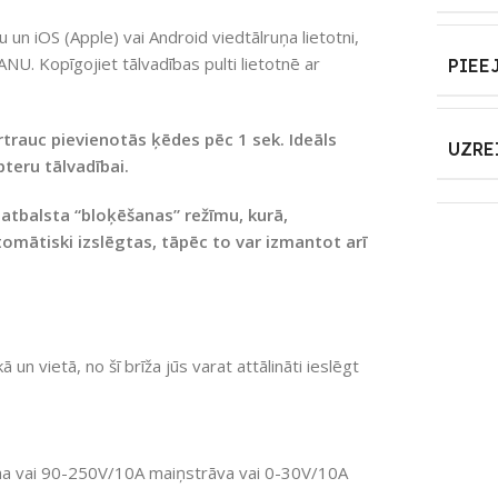
u un iOS (Apple) vai Android viedtālruņa lietotni,
NU. Kopīgojiet tālvadības pulti lietotnē ar
PIEE
rtrauc pievienotās ķēdes pēc 1 sek.
Ideāls
UZRE
pteru tālvadībai.
js atbalsta “bloķēšanas” režīmu, kurā,
omātiski izslēgtas, tāpēc to var izmantot arī
 un vietā, no šī brīža jūs varat attālināti ieslēgt
ma vai 90-250V/10A maiņstrāva vai 0-30V/10A