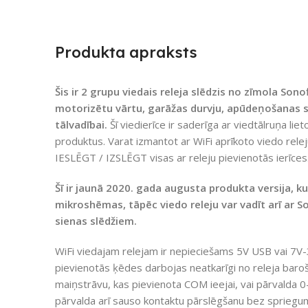
Produkta apraksts
Šis ir 2
grupu viedais releja slēdzis no zīmola Sono
motorizētu vārtu, garāžas durvju, apūdeņošanas si
tālvadībai.
Šī viedierīce ir saderīga ar viedtālruņa lie
produktus. Varat izmantot ar WiFi aprīkoto viedo releju
IESLĒGT / IZSLĒGT visas ar releju pievienotās ierīces
Šī ir jaunā 2020. gada augusta produkta versija, kur
mikroshēmas, tāpēc viedo releju var vadīt arī ar 
sienas slēdžiem.
WiFi viedajam relejam ir nepieciešams 5V USB vai 7V-
pievienotās ķēdes darbojas neatkarīgi no releja baro
maiņstrāvu, kas pievienota COM ieejai, vai pārvalda 0
pārvalda arī sauso kontaktu pārslēgšanu bez spriegu