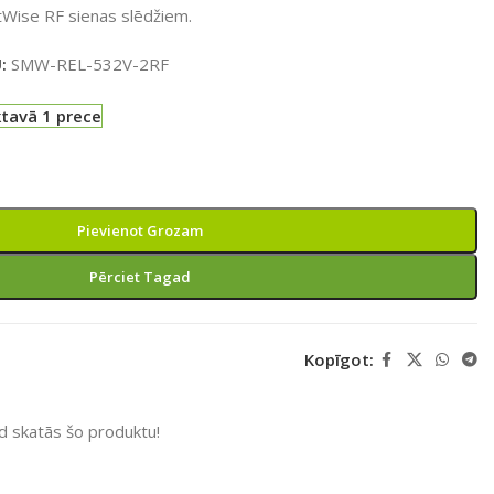
tWise RF sienas slēdžiem.
U:
SMW-REL-532V-2RF
ktavā 1 prece
Pievienot Grozam
Pērciet Tagad
Kopīgot:
ad skatās šo produktu!