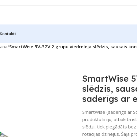
Kontakti
šana
/
SmartWise 5V-32V 2 grupu viedreleja slēdzis, sausais kont
SmartWise 5V
slēdzis, saus
saderīgs ar 
SmartWise (saderīgs ar Son
produktu līniju, atbalsta 
slēdzi, tiek piegādāts be
rotācijas dzinējus. Šajā pr