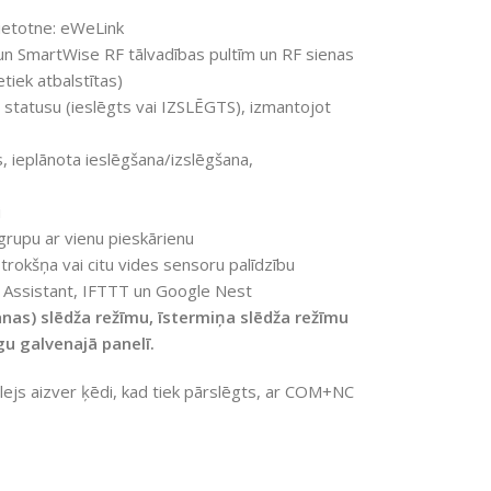
ietotne: eWeLink
n SmartWise RF tālvadības pultīm un RF sienas
tiek atbalstītas)
 statusu (ieslēgts vai IZSLĒGTS), izmantojot
s, ieplānota ieslēgšana/izslēgšana,
i
rupu ar vienu pieskārienu
kšņa vai citu vides sensoru palīdzību
e Assistant, IFTTT un Google Nest
anas) slēdža režīmu, īstermiņa slēdža režīmu
gu galvenajā panelī.
ejs aizver ķēdi, kad tiek pārslēgts, ar COM+NC