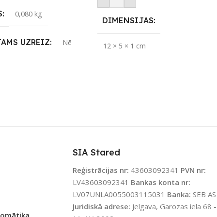
S
0,080 kg
DIMENSIJAS
JAMS UZREIZ
Nē
12 × 5 × 1 cm
IZ PIEEJAMAIS
ZĪMOLS
Sonoff
TS
PIEEJAMS UZREIZ
Jā
UZREIZ PIEEJAMAIS
SKAITS
SIA Stared
3
Reģistrācijas nr:
43603092341
PVN nr:
LV43603092341
Bankas konta nr:
LV07UNLA0055003115031
Banka:
SEB AS
Juridiskā adrese:
Jelgava, Garozas iela 68 -
tomātika