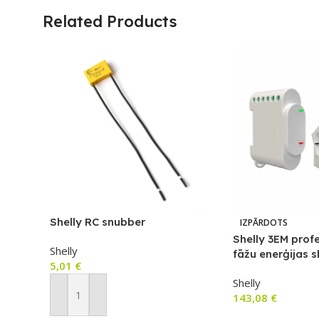
Related Products
Shelly RC snubber
IZPĀRDOTS
Shelly 3EM profe
Shelly
fāžu enerģijas sk
5,01
€
kontaktora vad
Shelly
143,08
€
Pievienot Grozam