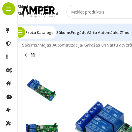
Skip to navigation
Skip to main content
Preču Katalogs
Sākums
Piegāde
Vārtu Automātika
Zīmoli
Sākums
/
Mājas Automatizācija
/
Garāžas un vārtu atvēr