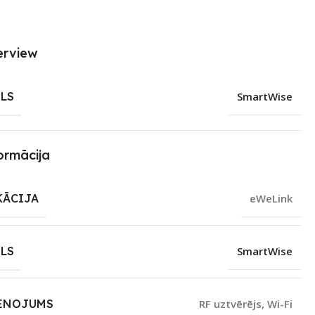
erview
LS
SmartWise
ormācija
KĀCIJA
eWeLink
LS
SmartWise
ENOJUMS
RF uztvērējs
,
Wi-Fi