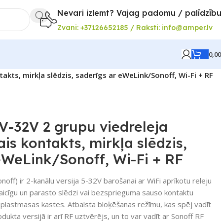
Nevari izlemt? Vajag padomu / palīdzīb
Zvani: +37126652185 / Raksti: info@amper.lv
0,0
akts, mirkļa slēdzis, saderīgs ar eWeLink/Sonoff, Wi-Fi + RF
-32V 2 grupu viedreleja
ais kontakts, mirkļa slēdzis,
eWeLink/Sonoff, Wi-Fi + RF
off) ir 2-kanālu versija 5-32V barošanai ar WiFi aprīkotu releju
īslaicīgu un parasto slēdzi vai bezsprieguma sauso kontaktu
z plastmasas kastes. Atbalsta bloķēšanas režīmu, kas spēj vadīt
odukta versijā ir arī RF uztvērējs, un to var vadīt ar Sonoff RF