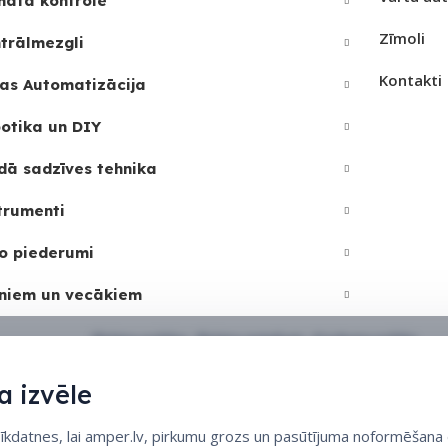
mata kontrole
Zīmoli
trālmezgli
Kontakti
as Automatizācija
otika un DIY
dā sadzīves tehnika
trumenti
o piederumi
niem un vecākiem
Sīkdatņu politika
•
Sīkdatņu iestatījumi
•
Privātuma politika
 izvēle
datnes, lai amper.lv, pirkumu grozs un pasūtījuma noformēšana d