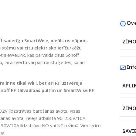
Ov
ff saderīga SmartWise, ideāls risinājums
ZĪMO
stēmu vai citu elektrisko ierīču/ķēžu
totni eWeLink, kas pārvalda citus Sonoff
, lai aizvērtu vai pārtrauktu ķēdes, kā arī
Inf
.
ā ir ne tikai WiFi, bet arī RF uztvērēja
APLI
Sonoff RF tālvadības pultīm un SmartWise RF
ZĪMO
32V līdzstrāvas barošanas avots. Visas
šanas avota, relejs atbalsta 90-250V/10A
-30V/10A līdzstrāvu NO vai NC režīmā. Viedierīce
SAVI
ma.