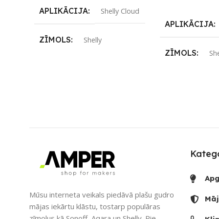
Lasīt Vairāk
APLIKĀCIJA
Shelly Cloud
APLIKĀCIJA
ZĪMOLS
Shelly
ZĪMOLS
She
PIEEJAMS UZREIZ
Nē
SAVIENOJUM
UZREIZ PIEEJAMAIS
SKAITS
PIEEJAMS UZ
UZREIZ PIEE
SKAITS
Katego
Apg
Mūsu interneta veikals piedāvā plašu gudro
Māj
mājas iekārtu klāstu, tostarp populāras
zīmolus kā Sonoff, Aqara un Shelly. Pie