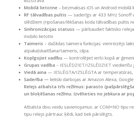
līdzstrāva
Mobilā lietotne
– bezmaksas iOS un Android mobilā l
RF tālvadības pultis
— saderīgs ar 433 MHz Sonoff u
slēdžiem (ripošanas/lēkšanas koda tālvadības pultis ne
Sinhronizācijas statuss
— pārbaudiet faktisko releja
mobilo lietotni
Taimeris
– dažādas taimera funkcijas: vienreizējs laik
atpakaļskaitīšana/taimeris, cilpa.
Kopīgojiet vadību
— kontrolējiet ierīci kopā ar ģimen
Grupas vadība
– IESLĒDZIET/IZSLĒDZIET viedierīču g
Viedā aina
— IESLĒGTA/IZSLĒGTA ar temperatūras, tro
Saderība —
lieliski darbojas ar Amazon Alexa, Googl
Relejs atbalsta trīs režīmus: parasto (pašpārslēgš
un bloķēšanas režīmu. Izvēlieties no jebkura ar po
Atbalsta divu veidu savienojumus: ar COM+NO tipu rel
tipu relejs pārtrauc ķēdi, kad tiek pārslēgts.