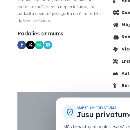
Kli
mums atradīsiet visu nepieciešamo, lai
Cen
padarītu savu mājokli gudru un ērtu ar tikai
dažiem klikšķiem.
Māj
Padalies ar mums:
Rob
Vie
Ins
Aut
Bēr
AMPER.LV PRIVĀTUMS
Jūsu privātuma
Mēs izmantojam nepieciešamās sīk