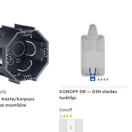
SONOFF DR — DIN sliedes
OTS
turētājs
 Kaste/korpuss
tai montāžai
Sonoff
riestos
2,84
€
airāk
Pievienot Grozam