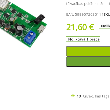
tālvadības pultīm un Smar
EAN:
5999572030117
SK
21,60
€
Noli
Noliktavā 1 prece
ātu
13
Cilvēki, kas tag