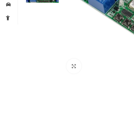
Noklikšķiniet, lai palielin