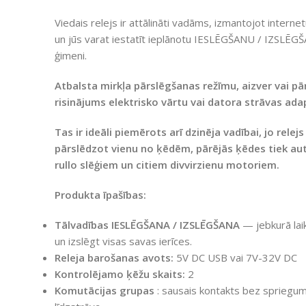
Viedais relejs ir attālināti vadāms, izmantojot internet
un jūs varat iestatīt ieplānotu IESLĒGŠANU / IZSLĒGŠA
ģimeni.
Atbalsta mirkļa pārslēgšanas režīmu, aizver vai pā
risinājums elektrisko vārtu vai datora strāvas ada
Tas ir ideāli piemērots arī dzinēja vadībai, jo rele
pārslēdzot vienu no ķēdēm, pārējās ķēdes tiek aut
rullo slēģiem un citiem divvirzienu motoriem.
Produkta īpašības:
Tālvadības IESLĒGŠANA / IZSLĒGŠANA
— jebkurā laikā
un izslēgt visas savas ierīces.
Releja barošanas avots:
5V DC USB vai 7V-32V DC
Kontrolējamo ķēžu skaits:
2
Komutācijas grupas
: sausais kontakts bez spriegu