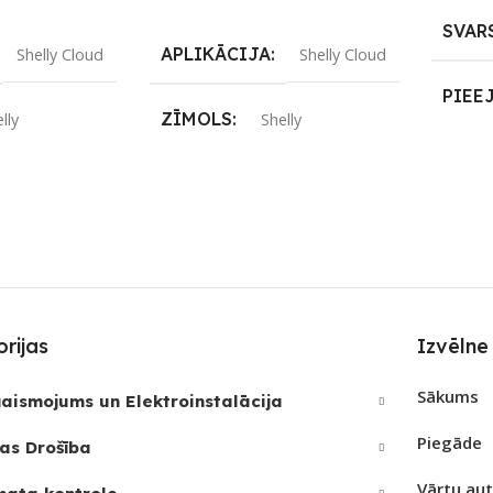
Lasīt Vairāk
SVAR
APLIKĀCIJA
Shelly Cloud
Shelly Cloud
PIEE
ZĪMOLS
lly
Shelly
UZRE
S
SAVIENOJUMS
Wi-Fi
Wi-Fi
SKAI
REIZ
PIEEJAMS UZREIZ
Nē
Nē
JAMAIS
UZREIZ PIEEJAMAIS
SKAITS
rijas
Izvēlne
Sākums
aismojums un Elektroinstalācija
Piegāde
as Drošība
Vārtu au