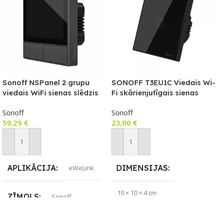
Sonoff NSPanel 2 grupu
SONOFF T3EU1C Viedais Wi-
viedais WiFi sienas slēdzis
Fi skārienjutīgais sienas
ar LED paneli, termostatu un
slēdzis ar RF vadību
Sonoff
Sonoff
viedās ainas slēdža funkciju
59,29
€
23,00
€
Pievienot Grozam
Pievienot Grozam
APLIKĀCIJA
DIMENSIJAS
eWeLink
10 × 10 × 4 cm
ZĪMOLS
Sonoff