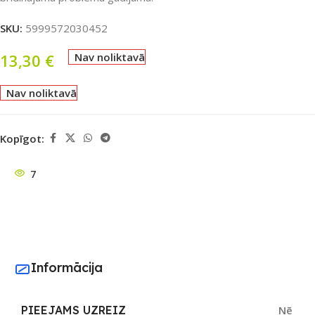
SKU:
5999572030452
13,30
€
Nav noliktavā
Nav noliktavā
Kopīgot:
7
Informācija
PIEEJAMS UZREIZ
Nē