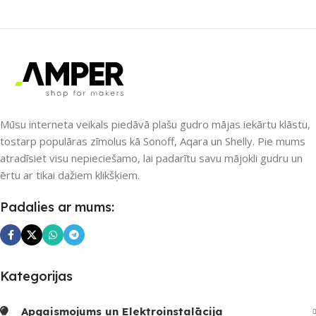
APLIKĀCIJA
eWeLink
SAVIENOJUMS
Wi-Fi
ZĪMOLS
Sonoff
PIEEJAMS UZREIZ
SAVIENOJUMS
Nē
RF uztvērējs
,
Wi-Fi
Mūsu interneta veikals piedāvā plašu gudro mājas iekārtu klāstu,
UZREIZ PIEEJAMAIS
tostarp populāras zīmolus kā Sonoff, Aqara un Shelly. Pie mums
SKAITS
atradīsiet visu nepieciešamo, lai padarītu savu mājokli gudru un
PIEEJAMS UZREIZ
ērtu ar tikai dažiem klikšķiem.
Nē
Padalies ar mums:
UZREIZ PIEEJAMAIS
SKAITS
Kategorijas
Apgaismojums un Elektroinstalācija