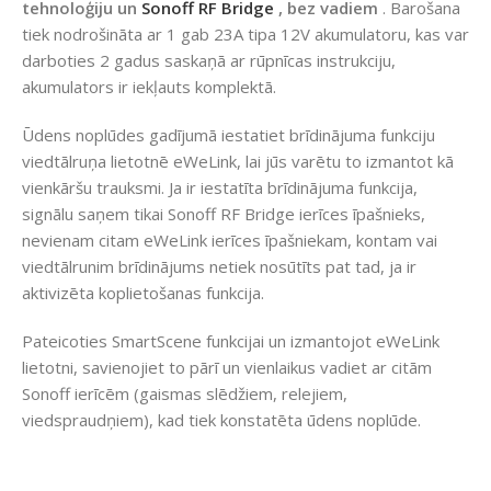
tehnoloģiju un
Sonoff RF Bridge
, bez vadiem
. Barošana
tiek nodrošināta ar 1 gab 23A tipa 12V akumulatoru, kas var
darboties 2 gadus saskaņā ar rūpnīcas instrukciju,
akumulators ir iekļauts komplektā.
Ūdens noplūdes gadījumā iestatiet brīdinājuma funkciju
viedtālruņa lietotnē eWeLink, lai jūs varētu to izmantot kā
vienkāršu trauksmi. Ja ir iestatīta brīdinājuma funkcija,
signālu saņem tikai Sonoff RF Bridge ierīces īpašnieks,
nevienam citam eWeLink ierīces īpašniekam, kontam vai
viedtālrunim brīdinājums netiek nosūtīts pat tad, ja ir
aktivizēta koplietošanas funkcija.
Pateicoties SmartScene funkcijai un izmantojot eWeLink
lietotni, savienojiet to pārī un vienlaikus vadiet ar citām
Sonoff ierīcēm (gaismas slēdžiem, relejiem,
viedspraudņiem), kad tiek konstatēta ūdens noplūde.