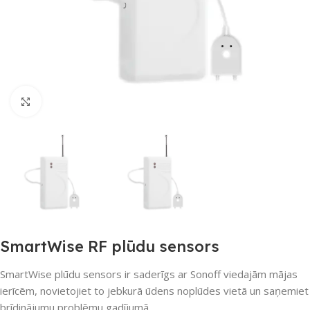
Noklikšķiniet, lai palielinātu
SmartWise RF plūdu sensors
SmartWise plūdu sensors ir saderīgs ar Sonoff viedajām mājas
ierīcēm, novietojiet to jebkurā ūdens noplūdes vietā un saņemiet
brīdinājumu problēmu gadījumā.