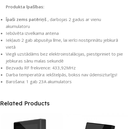
Produkta īpašības:
Īpaši zems patēriņš
, darbojas 2 gadus ar vienu
akumulatoru
Iebūvēta izvelkama antena
Iekļauti 2 gab abpusēja līme, lai ierīci nostiprinātu jebkurā
vietā
Viegli uzstādāms bez elektroinstalācijas, piestipriniet to pie
jebkuras sānu malas sekundē
Bezvadu RF frekvence: 433,92MHz
Darba temperatūra: iekštelpās, bokss nav ūdensizturīgs!
Barošana: 1 gab 23A akumulators
Related Products