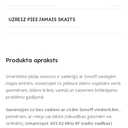
UZREIZ PIEEJAMAIS SKAITS
Produkta apraksts
SmartWise plūdu sensors ir saderīgs ar Sonoff viedajām
mājas ierīcēm, novietojiet to jebkurā ūdens noplūdes vietā
(piemēram, ūdens krānā, vannā) un saņemiet brīdinājumu
problēmu gadījumā.
Savienojiet to bez vadiem ar citām Sonoff viedierīcēm
,
piemēram, ar releju vai slēdzi (tālvadības gaismām vai
sirēnām),
izmantojot 433,92 MHz RF (radio vadības)