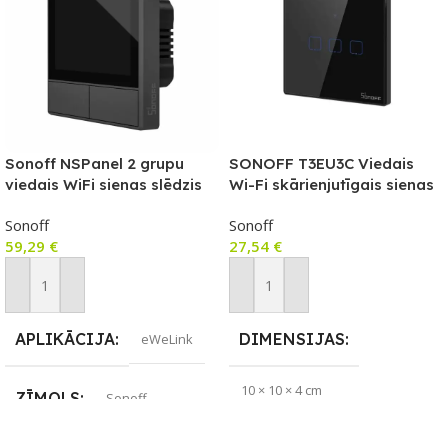
Sonoff NSPanel 2 grupu
SONOFF T3EU3C Viedais
viedais WiFi sienas slēdzis
Wi-Fi skārienjutīgais sienas
ar LED paneli, termostatu un
slēdzis ar RF vadību
Sonoff
Sonoff
viedās ainas slēdža funkciju
59,29
€
27,54
€
Pievienot Grozam
Pievienot Grozam
APLIKĀCIJA
DIMENSIJAS
eWeLink
10 × 10 × 4 cm
ZĪMOLS
Sonoff
APLIKĀCIJA
eWeLink