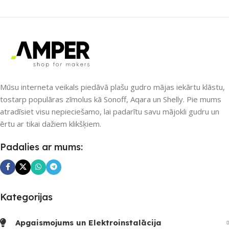
SAVIENOJUMS
Wi-Fi
ZĪMOLS
Sonoff
PIEEJAMS UZREIZ
SAVIENOJUMS
Nē
RF uztvērējs
,
Wi-Fi
Mūsu interneta veikals piedāvā plašu gudro mājas iekārtu klāstu,
UZREIZ PIEEJAMAIS
tostarp populāras zīmolus kā Sonoff, Aqara un Shelly. Pie mums
SKAITS
atradīsiet visu nepieciešamo, lai padarītu savu mājokli gudru un
PIEEJAMS UZREIZ
Jā
ērtu ar tikai dažiem klikšķiem.
UZREIZ PIEEJAMAIS
Padalies ar mums:
SKAITS
3
Kategorijas
Apgaismojums un Elektroinstalācija