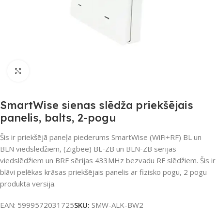
Noklikšķiniet, lai palielinātu
SmartWise sienas slēdža priekšējais
panelis, balts, 2-pogu
Šis ir priekšējā paneļa piederums SmartWise (WiFi+RF) BL un
BLN viedslēdžiem, (Zigbee) BL-ZB un BLN-ZB sērijas
viedslēdžiem un BRF sērijas 433MHz bezvadu RF slēdžiem. Šis ir
blāvi pelēkas krāsas priekšējais panelis ar fizisko pogu, 2 pogu
produkta versija.
EAN:
5999572031725
SKU:
SMW-ALK-BW2