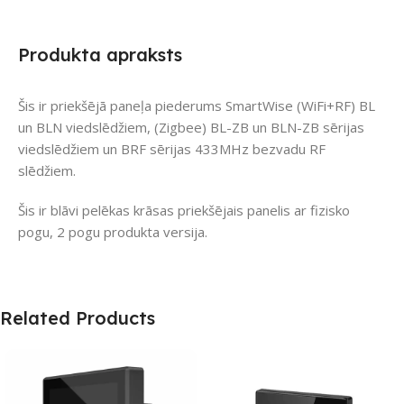
Produkta apraksts
Šis ir priekšējā paneļa piederums SmartWise (WiFi+RF) BL
un BLN viedslēdžiem, (Zigbee) BL-ZB un BLN-ZB sērijas
viedslēdžiem un BRF sērijas 433MHz bezvadu RF
slēdžiem.
Šis ir blāvi pelēkas krāsas priekšējais panelis ar fizisko
pogu, 2 pogu produkta versija.
Related Products