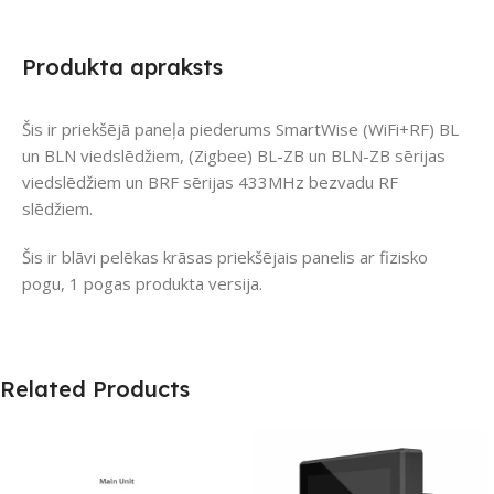
Produkta apraksts
Šis ir priekšējā paneļa piederums SmartWise (WiFi+RF) BL
un BLN viedslēdžiem, (Zigbee) BL-ZB un BLN-ZB sērijas
viedslēdžiem un BRF sērijas 433MHz bezvadu RF
slēdžiem.
Šis ir blāvi pelēkas krāsas priekšējais panelis ar fizisko
pogu, 1 pogas produkta versija.
Related Products