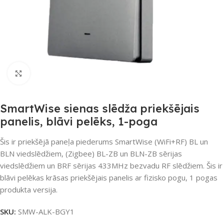
Noklikšķiniet, lai palielinātu
SmartWise sienas slēdža priekšējais
panelis, blāvi pelēks, 1-poga
Šis ir priekšējā paneļa piederums SmartWise (WiFi+RF) BL un
BLN viedslēdžiem, (Zigbee) BL-ZB un BLN-ZB sērijas
viedslēdžiem un BRF sērijas 433MHz bezvadu RF slēdžiem. Šis ir
blāvi pelēkas krāsas priekšējais panelis ar fizisko pogu, 1 pogas
produkta versija.
SKU:
SMW-ALK-BGY1