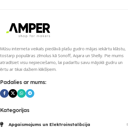
SAVIENOJUMS
SAVIENOJUMS
Wi-Fi
Wi-Fi
PIEEJAMS UZREIZ
PIEEJAMS UZREIZ
Jā
Nē
UZREIZ PIEEJAMAIS
SKAITS
Mūsu interneta veikals piedāvā plašu gudro mājas iekārtu klāstu,
UZREIZ PIEEJAMAIS
tostarp populāras zīmolus kā Sonoff, Aqara un Shelly. Pie mums
SKAITS
1
atradīsiet visu nepieciešamo, lai padarītu savu mājokli gudru un
ērtu ar tikai dažiem klikšķiem.
Padalies ar mums:
Kategorijas
Apgaismojums un Elektroinstalācija