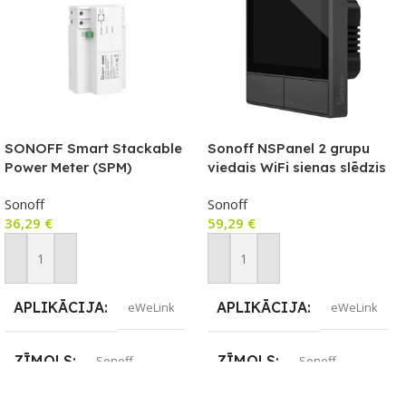
SONOFF Smart Stackable
Sonoff NSPanel 2 grupu
Power Meter (SPM)
viedais WiFi sienas slēdzis
GALVENĀ ierīce
ar LED paneli, termostatu un
Sonoff
Sonoff
viedās ainas slēdža funkciju
36,29
€
59,29
€
Pievienot Grozam
Pievienot Grozam
APLIKĀCIJA
APLIKĀCIJA
eWeLink
eWeLink
ZĪMOLS
ZĪMOLS
Sonoff
Sonoff