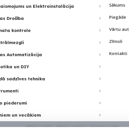
Sākums
aismojums un Elektroinstalācija
PIEE
UZREIZ PIEEJAMAIS
Piegāde
as Drošība
SKAITS
Vārtu au
UZRE
mata kontrole
1
SKAI
Zīmoli
trālmezgli
3
Kontakti
as Automatizācija
otika un DIY
dā sadzīves tehnika
trumenti
o piederumi
niem un vecākiem
Sīkdatņu politika
•
Sīkdatņu iestatījumi
•
Privātuma politika