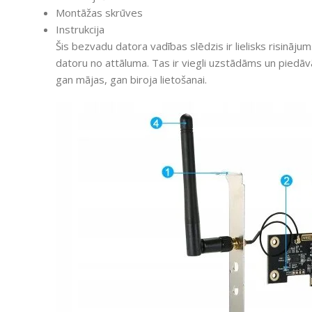
Montāžas skrūves
Instrukcija
Šis bezvadu datora vadības slēdzis ir lielisks risinājum
datoru no attāluma. Tas ir viegli uzstādāms un piedāvā
gan mājas, gan biroja lietošanai.