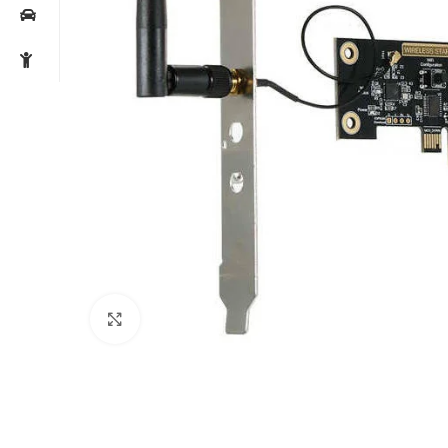
Noklikšķiniet, lai palielinātu