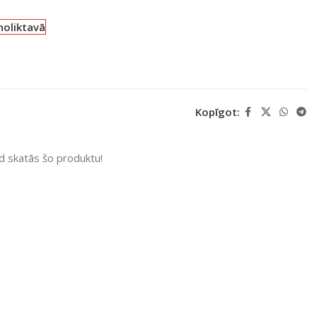
noliktavā
Kopīgot:
ad skatās šo produktu!