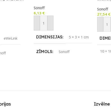
ar RF v
Sonoff
Sonoff
6,13
€
27,54
€
Pievienot Grozam
m
Pievie
DIMENSIJAS
5 × 3 × 1 cm
DIME
eWeLink
10 × 1
ZĪMOLS
Sonoff
noff
APLI
SAVIENOJUMS
S
Wi-Fi
RF raidītājs
ZĪMO
REIZ
Jā
APLIKĀCIJA
eWeLink
SAVI
JAMAIS
rijas
Izvēlne
RF uzt
PIEEJAMS UZREIZ
Jā