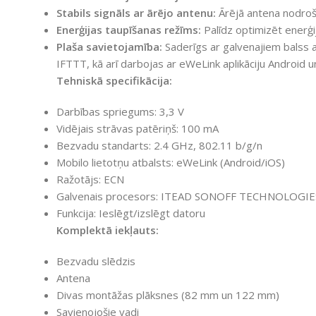
Stabils signāls ar ārējo antenu:
Ārējā antena nodroši
Enerģijas taupīšanas režīms:
Palīdz optimizēt enerģi
Plaša savietojamība:
Saderīgs ar galvenajiem balss 
IFTTT, kā arī darbojas ar eWeLink aplikāciju Android u
Tehniskā specifikācija:
Darbības spriegums: 3,3 V
Vidējais strāvas patēriņš: 100 mA
Bezvadu standarts: 2.4 GHz, 802.11 b/g/n
Mobilo lietotņu atbalsts: eWeLink (Android/iOS)
Ražotājs: ECN
Galvenais procesors: ITEAD SONOFF TECHNOLOGIE
Funkcija: Ieslēgt/izslēgt datoru
Komplektā iekļauts:
Bezvadu slēdzis
Antena
Divas montāžas plāksnes (82 mm un 122 mm)
Savienojošie vadi