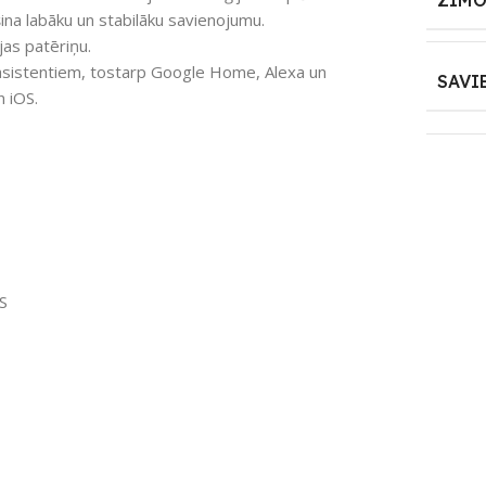
ZĪMO
na labāku un stabilāku savienojumu.
jas patēriņu.
asistentiem, tostarp Google Home, Alexa un
SAVI
n iOS.
S