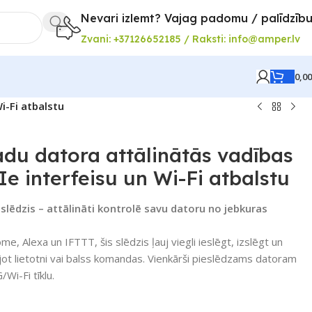
Nevari izlemt? Vajag padomu / palīdzīb
Zvani: +37126652185 / Raksti: info@amper.lv
0,0
i-Fi atbalstu
du datora attālinātās vadības
Ie interfeisu un Wi-Fi atbalstu
lēdzis – attālināti kontrolē savu datoru no jebkuras
, Alexa un IFTTT, šis slēdzis ļauj viegli ieslēgt, izslēgt un
jot lietotni vai balss komandas. Vienkārši pieslēdzams datoram
i-Fi tīklu.