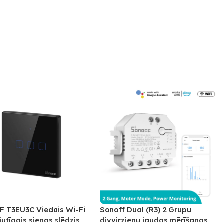
 T3EU3C Viedais Wi-Fi
Sonoff Dual (R3) 2 Grupu
jutīgais sienas slēdzis
divvirzienu jaudas mērīšanas