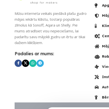
SKAITS
1
Apg
Mūsu interneta veikals piedāvā plašu gudro
Māj
mājas iekārtu klāstu, tostarp populāras
zīmolus kā Sonoff, Aqara un Shelly. Pie
Kli
mums atradīsiet visu nepieciešamo, lai
Cen
padarītu savu mājokli gudru un ērtu ar tikai
dažiem klikšķiem.
Māj
Padalies ar mums:
Rob
Vie
Ins
Aut
Bēr