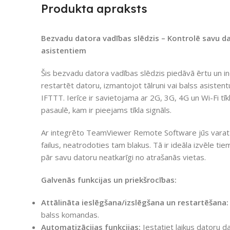
Produkta apraksts
Bezvadu datora vadības slēdzis – Kontrolē savu dato
asistentiem
Šis bezvadu datora vadības slēdzis piedāvā ērtu un inov
restartēt datoru, izmantojot tālruni vai balss asis
IFTTT. Ierīce ir savietojama ar 2G, 3G, 4G un Wi-Fi tī
pasaulē, kam ir pieejams tīkla signāls.
Ar integrēto TeamViewer Remote Software jūs varat at
failus, neatrodoties tam blakus. Tā ir ideāla izvēle tie
pār savu datoru neatkarīgi no atrašanās vietas.
Galvenās funkcijas un priekšrocības:
Attālināta ieslēgšana/izslēgšana un restartēšana:
balss komandas.
Automatizācijas funkcijas:
Iestatiet laikus datoru da