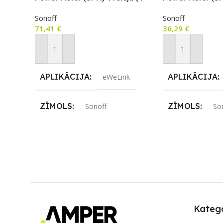
grupu releja) vienība
ierīce
Sonoff
Sonoff
71,41
€
36,29
€
Pievienot Grozam
Pievienot Groza
APLIKĀCIJA
APLIKĀCIJA
eWeLink
ZĪMOLS
ZĪMOLS
Sonoff
So
SAVIENOJUMS
SAVIENOJUM
Ethernet / LAN
,
Wi-Fi
PIEEJAMS UZ
PIEEJAMS UZREIZ
Nē
UZREIZ PIEE
SKAITS
Katego
UZREIZ PIEEJAMAIS