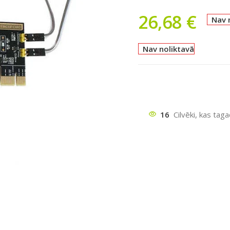
26,68
€
Nav 
Nav noliktavā
16
Cilvēki, kas tag