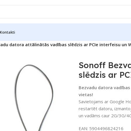
Kontakti
adu datora attālinātās vadības slēdzis ar PCIe interfeisu un W
Sonoff Bezva
slēdzis ar PC
Bezvadu datora vadības s
vietas!
Savietojams ar Google Home
restartēt datoru, izmanto
un vadāms caur 2G/3G/4G/W
EAN:
5904496824216