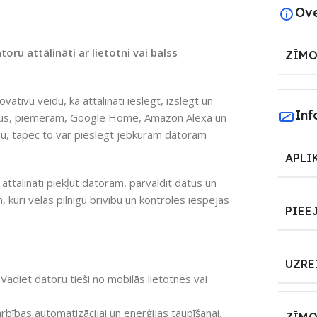
Ov
ru attālināti ar lietotni vai balss
ZĪMO
atīvu veidu, kā attālināti ieslēgt, izslēgt un
Inf
tentus, piemēram, Google Home, Amazon Alexa un
klu, tāpēc to var pieslēgt jebkuram datoram
APLI
tālināti piekļūt datoram, pārvaldīt datus un
m, kuri vēlas pilnīgu brīvību un kontroles iespējas
PIEE
UZRE
Vadiet datoru tieši no mobilās lietotnes vai
rbības automatizācijai un enerģijas taupīšanai.