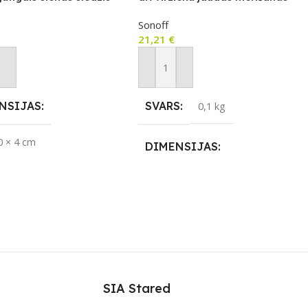
adību
viedais slēdzis
Sonoff
21,21
€
not Grozam
Pievienot Grozam
NSIJAS
SVARS
0,1 kg
0 × 4 cm
DIMENSIJAS
KĀCIJA
eWeLink
0,61 × 0,5 × 0,23 cm
LS
APLIKĀCIJA
Sonoff
eWeLink
ENOJUMS
ZĪMOLS
Sonoff
SIA Stared
vērējs
,
Wi-Fi
SAVIENOJUMS
Wi-Fi