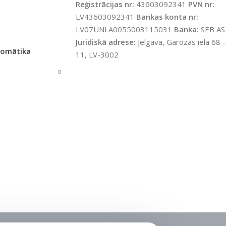
Reģistrācijas nr:
43603092341
PVN nr:
LV43603092341
Bankas konta nr:
JAMS UZREIZ
Jā
PIEEJAMS UZREIZ
Jā
LV07UNLA0055003115031
Banka:
SEB AS
Juridiskā adrese:
Jelgava, Garozas iela 68 -
tomātika
IZ PIEEJAMAIS
11, LV-3002
UZREIZ PIEEJAMAIS
TS
SKAITS
1