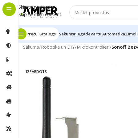
Skip to navigation
Skip to main content
Preču Katalogs
Sākums
Piegāde
Vārtu Automātika
Zīmoli
Sākums
/
Robotika un DIY
/
Mikrokontrolieri
/
Sonoff Bezv
IZPĀRDOTS