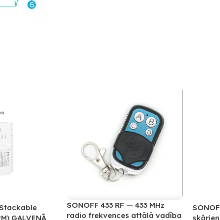
SONOFF 433 RF — 433 MHz
Stackable
SONOFF
radio frekvences attālā vadība
PM) GALVENĀ
skārien