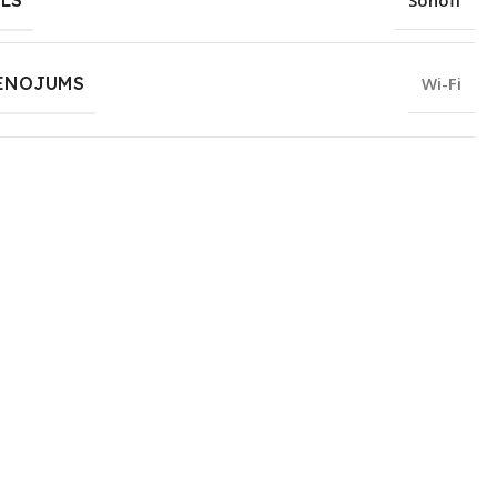
LS
Sonoff
ENOJUMS
Wi-Fi