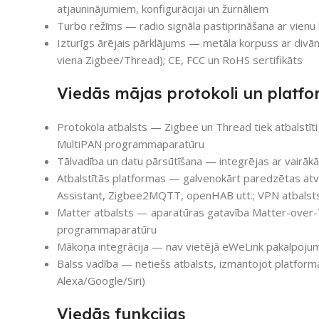
atjauninājumiem, konfigurācijai un žurnāliem
Turbo režīms — radio signāla pastiprināšana ar vienu kl
Izturīgs ārējais pārklājums — metāla korpuss ar di
viena Zigbee/Thread); CE, FCC un RoHS sertifikāts
Viedās mājas protokoli un platf
Protokola atbalsts — Zigbee un Thread tiek atbalstīti v
MultiPAN programmaparatūru
Tālvadība un datu pārsūtīšana — integrējas ar vai
Atbalstītās platformas — galvenokārt paredzētas a
Assistant, Zigbee2MQTT, openHAB utt.; VPN atbalsts 
Matter atbalsts — aparatūras gatavība Matter-over-T
programmaparatūru
Mākoņa integrācija — nav vietējā eWeLink pakalpojuma
Balss vadība — netiešs atbalsts, izmantojot platform
Alexa/Google/Siri)
Viedās funkcijas