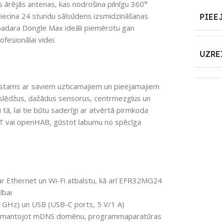
s ārējās antenas, kas nodrošina pilnīgu 360°
pliecina 24 stundu sālsūdens izsmidzināšanas
PIEE
as padara Dongle Max ideāli piemērotu gan
esionālai videi.
UZRE
zīstams ar saviem uzticamajiem un pieejamajiem
 slēdžus, dažādus sensorus, centrmezglus un
 tā, lai tie būtu saderīgi ar atvērtā pirmkoda
 vai openHAB, gūstot labumu no spēcīga
ar Ethernet un Wi-Fi atbalstu, kā arī EFR32MG24
ībai
4 GHz) un USB (USB-C ports, 5 V/1 A)
, izmantojot mDNS domēnu, programmaparatūras