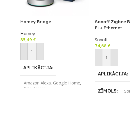
Homey Bridge
Sonoff Zigbee B
Fi + Ethernet
Homey
mākoņcentrmezg
85,49
€
Sonoff
vārteja, Matter 
74,68
€
Pievienot Grozam
Pievienot Groza
APLIKĀCIJA
APLIKĀCIJA
Amazon Alexa
,
Google Home
,
Yale Access
ZĪMOLS
So
ZĪMOLS
Homey
SAVIENOJUM
SAVIENOJUMS
Ethernet / LAN
,
ZigBee