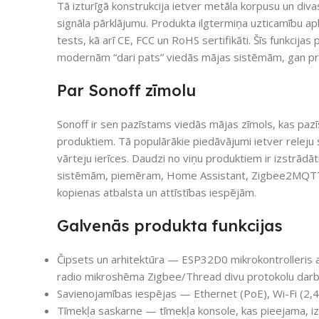
Tā izturīgā konstrukcija ietver metāla korpusu un diva
signāla pārklājumu. Produkta ilgtermiņa uzticamību a
tests, kā arī CE, FCC un RoHS sertifikāti. Šīs funkcij
modernām “dari pats” viedās mājas sistēmām, gan prof
Par Sonoff zīmolu
Sonoff ir sen pazīstams viedās mājas zīmols, kas pa
produktiem. Tā populārākie piedāvājumi ietver releju
vārteju ierīces. Daudzi no viņu produktiem ir izstrādāti
sistēmām, piemēram, Home Assistant, Zigbee2MQTT
kopienas atbalsta un attīstības iespējām.
Galvenās produkta funkcijas
Čipsets un arhitektūra — ESP32D0 mikrokontrolleris 
radio mikroshēma Zigbee/Thread divu protokolu darb
Savienojamības iespējas — Ethernet (PoE), Wi-Fi (2,
Tīmekļa saskarne — tīmekļa konsole, kas pieejama