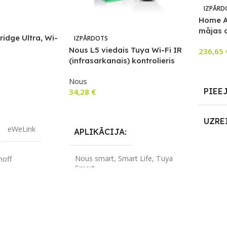
IZPĀRD
Home A
mājas c
ridge Ultra, Wi-
IZPĀRDOTS
instalē
Nous L5 viedais Tuya Wi-Fi IR
236,65
ls, Zigbee
(infrasarkanais) kontrolieris
Lasīt V
hub
Nous
PIEE
34,28
€
m
Lasīt Vairāk
UZRE
eWeLink
APLIKĀCIJA
SKAI
Nous smart
,
Smart Life
,
Tuya
noff
Smart
S
ZĪMOLS
Nous
Matter
,
Wi-Fi
,
SAVIENOJUMS
Wi-Fi