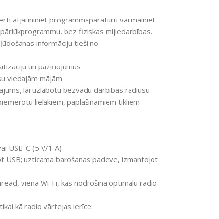
rti atjauniniet programmaparatūru vai mainiet
pārlūkprogrammu, bez fiziskas mijiedarbības.
ļūdošanas informāciju tieši no
tizāciju un paziņojumus
ūsu viedajām mājām
nājums, lai uzlabotu bezvadu darbības rādiusu
emērotu lielākiem, paplašināmiem tīkliem
ai USB-C (5 V/1 A)
jot USB; uzticama barošanas padeve, izmantojot
ead, viena Wi-Fi, kas nodrošina optimālu radio
kai kā radio vārtejas ierīce