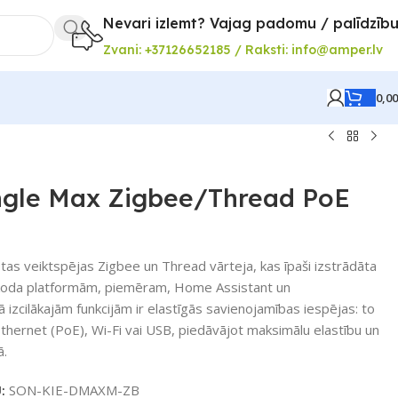
Nevari izlemt? Vajag padomu / palīdzīb
Zvani: +37126652185 / Raksti: info@amper.lv
0,0
gle Max Zigbee/Thread PoE
tas veiktspējas Zigbee un Thread vārteja, kas īpaši izstrādāta
rmkoda platformām, piemēram, Home Assistant un
izcilākajām funkcijām ir elastīgās savienojamības iespējas: to
Ethernet (PoE), Wi-Fi vai USB, piedāvājot maksimālu elastību un
ā.
U:
SON-KIE-DMAXM-ZB