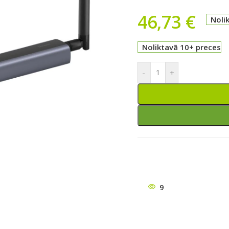
46,73
€
Noli
Noliktavā 10+ preces
-
+
ātu
9