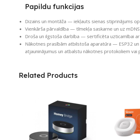
Papildu funkcijas
Dizains un montāža — iekļauts sienas stiprinājums opt
Vienkārša pārvaldība — tīmekļa saskarne un uz mDNS ba
Droša un ilgstoša darbība — sertificēta uzticamībai a
Nākotnes prasībām atbilstoša aparatūra — ESP32 un
atjauninājumus un atbalstu nākotnes protokoliem vai
Related Products