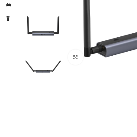
Noklikšķiniet, lai palielin