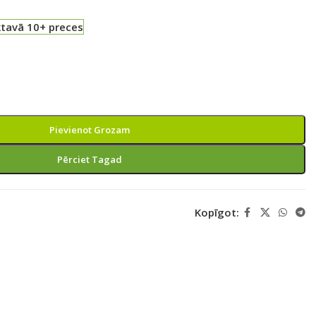
ktavā 10+ preces
Pievienot Grozam
Pērciet Tagad
Kopīgot: