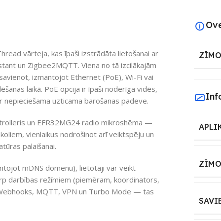
Ov
read vārteja, kas īpaši izstrādāta lietošanai ar
ZĪMO
tant un Zigbee2MQTT. Viena no tā izcilākajām
 savienot, izmantojot Ethernet (PoE), Wi-Fi vai
ēšanas laikā. PoE opcija ir īpaši noderīga vidēs,
Inf
 ir nepieciešama uzticama barošanas padeve.
ntrolleris un EFR32MG24 radio mikroshēma —
APLI
oliem, vienlaikus nodrošinot arī veiktspēju un
tūras palaišanai.
ZĪMO
ntojot mDNS domēnu), lietotāji var veikt
rp darbības režīmiem (piemēram, koordinators,
 kā Webhooks, MQTT, VPN un Turbo Mode — tas
SAVI