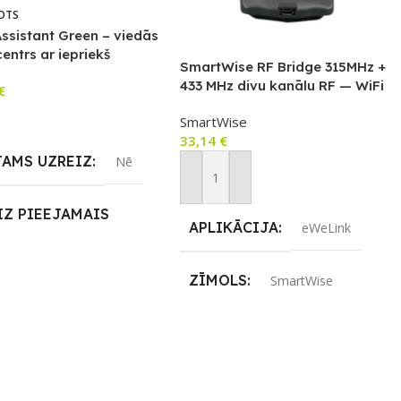
OTS
ssistant Green – viedās
entrs ar iepriekš
SmartWise RF Bridge 315MHz +
tu HA sistēmu
433 MHz divu kanālu RF — WiFi
€
airāk
SmartWise
33,14
€
JAMS UZREIZ
Nē
Pievienot Grozam
IZ PIEEJAMAIS
APLIKĀCIJA
eWeLink
TS
ZĪMOLS
SmartWise
SAVIENOJUMS
RF uztvērējs
,
Wi-Fi