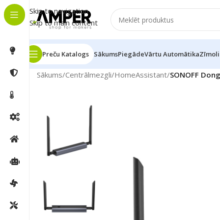
Skip to navigation
Skip to main content
Preču Katalogs
Sākums
Piegāde
Vārtu Automātika
Zīmoli
Sākums
/
Centrālmezgli
/
HomeAssistant
/
SONOFF Dongl