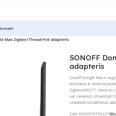
Kontakti
e Max Zigbee/Thread PoE adapteris
SONOFF Don
adapteris
Sonoff Dongle Max ir augs
lietošanai ar atvērtā pi
Zigbee2MQTT. Viena no tā 
var savienot, izmantojot 
stabilitāti instalēšanas laik
EAN:
6920075743227
SK