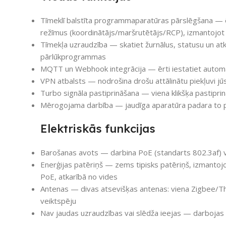
Tīmeklī balstīta programmaparatūras pārslēgšana — ē
režīmus (koordinātājs/maršrutētājs/RCP), izmantojot 
Tīmekļa uzraudzība — skatiet žurnālus, statusu un atk
pārlūkprogrammas
MQTT un Webhook integrācija — ērti iestatiet automa
VPN atbalsts — nodrošina drošu attālinātu piekļuvi j
Turbo signāla pastiprināšana — viena klikšķa pastipri
Mērogojama darbība — jaudīga aparatūra padara to pi
Elektriskās funkcijas
Barošanas avots — darbina PoE (standarts 802.3af) v
Enerģijas patēriņš — zems tipisks patēriņš, izmanto
PoE, atkarībā no vides
Antenas — divas atsevišķas antenas: viena Zigbee/Thr
veiktspēju
Nav jaudas uzraudzības vai slēdža ieejas — darbojas ti