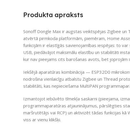
Produkta apraksts
Sonoff Dongle Max ir augstas veiktspējas Zigbee un Th
atvērtā pirmkoda platformām, piemēram, Home Assis
funkcijām ir elastīgās savienojamības iespējas: to var
USB, piedāvājot maksimālu elastību un stabilitāti instal
kur nav pieejams cits barošanas avots, bet joprojām
Iekšējā aparatūras kombinācija — ESP32D0 mikroko
nodrošina vienlaicīgu atbalstu Zigbee un Thread protok
stabilitāti, kas nepieciešama MultiPAN programmapara
Izmantojot iebūvēto tīmekļa saskarni (pieejama, izma
programmaparatūras atjauninājumus, pārslēgties sta
maršrutētājs vai RCP) un aktivizēt tādas funkcijas
viss ar vienu klikšķi.