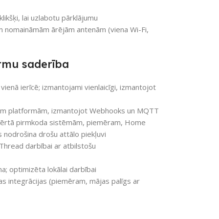
ikšķi, lai uzlabotu pārklājumu
vām nomaināmām ārējām antenām (viena Wi-Fi,
ormu saderība
ienā ierīcē; izmantojami vienlaicīgi, izmantojot
rākām platformām, izmantojot Webhooks un MQTT
tvērtā pirmkoda sistēmām, piemēram, Home
nodrošina drošu attālo piekļuvi
hread darbībai ar atbilstošu
; optimizēta lokālai darbībai
as integrācijas (piemēram, mājas palīgs ar