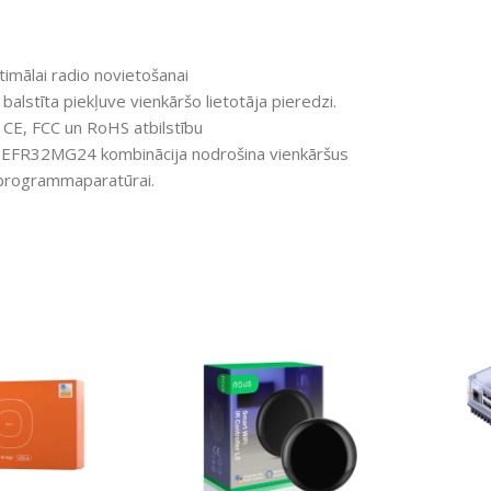
imālai radio novietošanai
lstīta piekļuve vienkāršo lietotāja pieredzi.
r CE, FCC un RoHS atbilstību
 EFR32MG24 kombinācija nodrošina vienkāršus
 programmaparatūrai.