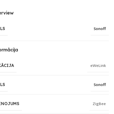
erview
LS
Sonoff
ormācija
KĀCIJA
eWeLink
LS
Sonoff
ENOJUMS
ZigBee