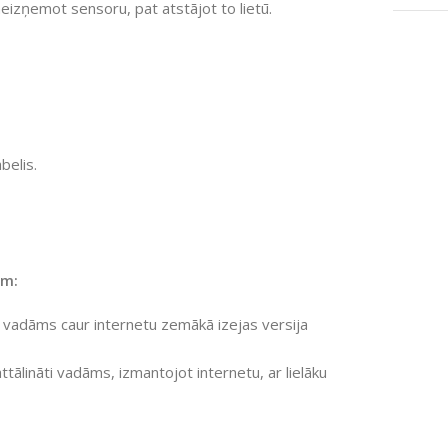
eizņemot sensoru, pat atstājot to lietū.
belis.
em:
ti vadāms caur internetu zemākā izejas versija
ttālināti vadāms, izmantojot internetu, ar lielāku