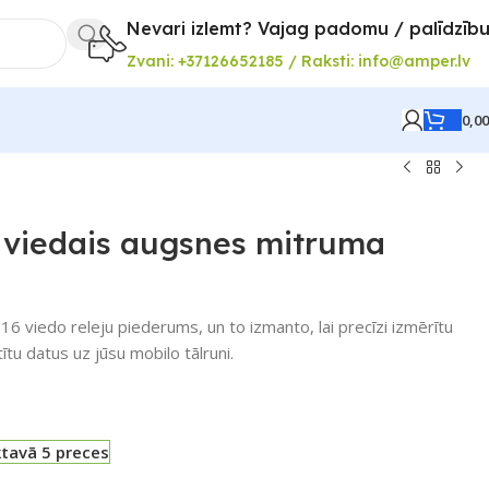
Nevari izlemt? Vajag padomu / palīdzīb
Zvani: +37126652185 / Raksti: info@amper.lv
0,0
 viedais augsnes mitruma
6 viedo releju piederums, un to izmanto, lai precīzi izmērītu
tu datus uz jūsu mobilo tālruni.
ktavā 5 preces