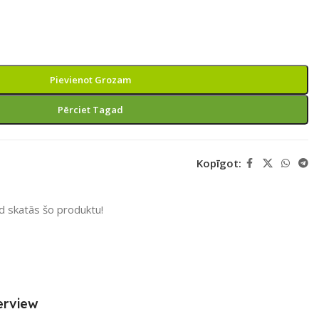
Pievienot Grozam
Pērciet Tagad
Kopīgot:
ad skatās šo produktu!
erview