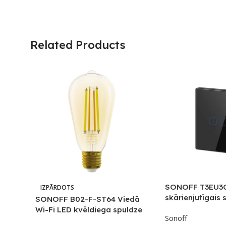
Related Products
SONOFF T3EU3C 
IZPĀRDOTS
skārienjutīgais 
SONOFF B02-F-ST64 Viedā
ar RF vadību
Wi-Fi LED kvēldiega spuldze
Sonoff