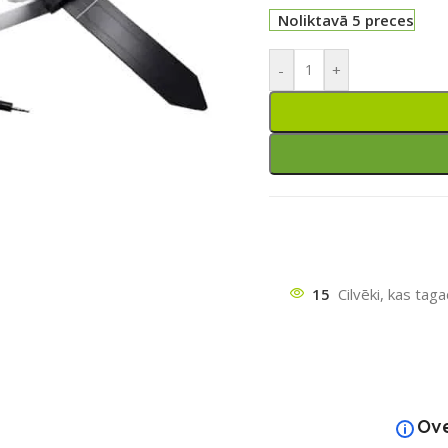
Noliktavā 5 preces
-
+
ātu
15
Cilvēki, kas tag
Ov