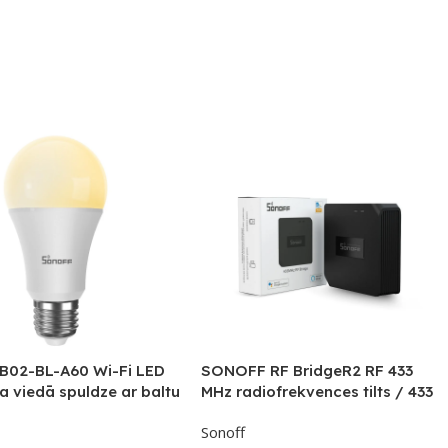
 B02-BL-A60 Wi-Fi LED
SONOFF RF BridgeR2 RF 433
a viedā spuldze ar baltu
MHz radiofrekvences tilts / 433
 (E27)
MHz devējiem, sensoriem,
Sonoff
ierīcēm