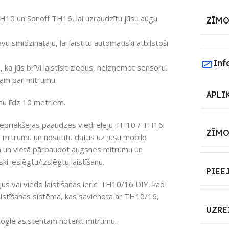
0 un Sonoff TH16, lai uzraudzītu jūsu augu
ZĪMO
u smidzinātāju, lai laistītu automātiski atbilstoši
Inf
a jūs brīvi laistīsit ziedus, neizņemot sensoru.
tam par mitrumu.
APLI
mu līdz 10 metriem.
n iepriekšējās paaudzes viedreleju TH10 / TH16
ZĪMO
s mitrumu un nosūtītu datus uz jūsu mobilo
aikā un vietā pārbaudot augsnes mitrumu un
ki ieslēgtu/izslēgtu laistīšanu.
PIEE
s vai viedo laistīšanas ierīci TH10/16 DIY, kad
aistīšanas sistēma, kas savienota ar TH10/16,
UZRE
oogle asistentam noteikt mitrumu.