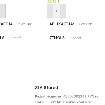
15,95
€
not Grozam
Pievienot Grozam
KĀCIJA
APLIKĀCIJA
eWeLink
eWeLink
LS
ZĪMOLS
Sonoff
Sonoff
ENOJUMS
SAVIENOJUMS
oth
,
Wi-Fi
RF uztvērējs
JAMS UZREIZ
PIEEJAMS UZREIZ
Nē
Nē
SIA Stared
IZ PIEEJAMAIS
UZREIZ PIEEJAMAIS
TS
Reģistrācijas nr:
SKAITS
43603092341
PVN nr:
LV43603092341
Bankas konta nr: