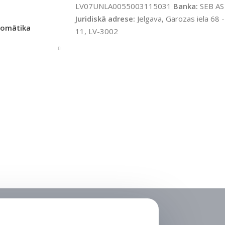
LV07UNLA0055003115031
Banka:
SEB AS
Juridiskā adrese:
Jelgava, Garozas iela 68 -
tomātika
11, LV-3002