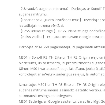
【Uzraudzīt augsnes mitrumu】 Darbojas ar Sonoff TH1
augsnes mitrumu.
【Izdariet savu gudro laistīšanas ierīci】 Izveidojiet sav
iestatītajai mitruma vērtībai.
【IP55 ūdensizturīgs 】 IP55 ūdensizturīgs nodrošina, k
【Balss vadība】 Ērti jautājiet savam Google asisten
Darbojas ar AL560 pagarinātāju, lai pagarinātu attālu
MS01 ir Sonoff R3 TH Elite un TH R3 Origin releju u
piederums, un to izmanto, lai precīzi izmērītu augsne
tālruni. MS01 var atbalstīt augu laistīšanu, jebkurā l
kontrolējot ar eWeLink saderīgus relejus, lai automātis
Izmantojot MS01 un TH R3 Elite un TH R3 Origin releju
augsnes mitruma līmenis sasniedz iestatīto vērtību, l
automātiski ieslēgsies/izslēgsies.
MS01 Saderīgs ar Google asistentu, varat ērti lūgt G