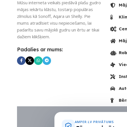
Mūsu interneta veikals piedāvā plašu gudro
Māj
mājas iekārtu klāstu, tostarp populāras
UZREIZ PIEE
UZREIZ PIEEJAMAIS
zīmolus kā Sonoff, Aqara un Shelly. Pie
Kli
SKAITS
SKAITS
mums atradīsiet visu nepieciešamo, lai
Cen
padarītu savu mājokli gudru un ērtu ar tikai
3
dažiem klikšķiem.
Māj
Padalies ar mums:
Rob
Vie
Ins
Aut
Bēr
AMPER.LV PRIVĀTUMS