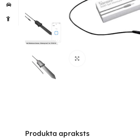
Noklikšķiniet, lai palielin
Produkta apraksts