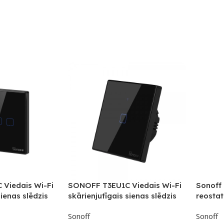
Viedais Wi-Fi
SONOFF T3EU1C Viedais Wi-Fi
Sonoff
sienas slēdzis
skārienjutīgais sienas slēdzis
reostat
ar RF vadību
gaismu
Sonoff
Sonoff