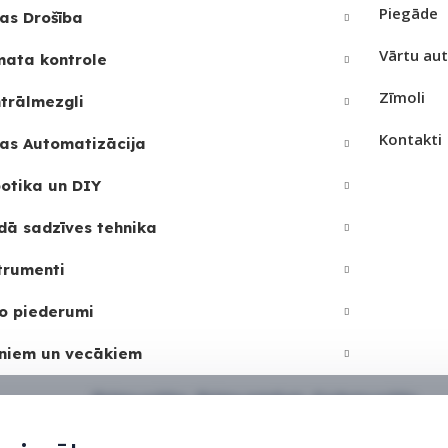
Piegāde
as Drošība
JAMAIS
UZREIZ PIEEJAMAIS
Vārtu au
mata kontrole
SKAITS
Zīmoli
trālmezgli
Kontakti
as Automatizācija
otika un DIY
dā sadzīves tehnika
trumenti
o piederumi
niem un vecākiem
Sīkdatņu politika
•
Sīkdatņu iestatījumi
•
Privātuma politika