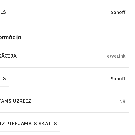
LS
Sonoff
ormācija
KĀCIJA
eWeLink
LS
Sonoff
JAMS UZREIZ
Nē
IZ PIEEJAMAIS SKAITS