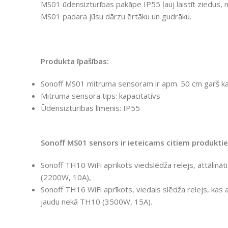
MS01 ūdensizturības pakāpe IP55 ļauj laistīt ziedus, n
MS01 padara jūsu dārzu ērtāku un gudrāku.
Produkta īpašības:
Sonoff MS01 mitruma sensoram ir apm. 50 cm garš ka
Mitruma sensora tips: kapacitatīvs
Ūdensizturības līmenis: IP55
Sonoff MS01 sensors ir ieteicams citiem produkti
Sonoff TH10 WiFi aprīkots viedslēdža relejs, attālinā
(2200W, 10A),
Sonoff TH16 WiFi aprīkots, viedais slēdža relejs, kas a
jaudu nekā TH10 (3500W, 15A).