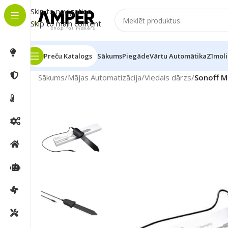
Skip to navigation
Skip to main content
Preču Katalogs
Sākums
Piegāde
Vārtu Automātika
Zīmoli
Sākums
/
Mājas Automatizācija
/
Viedais dārzs
/
Sonoff M