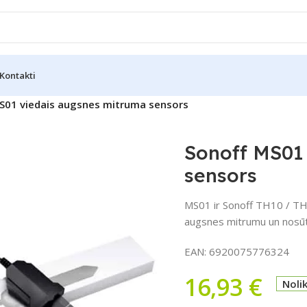
Kontakti
S01 viedais augsnes mitruma sensors
Sonoff MS01
sensors
MS01 ir Sonoff TH10 / TH1
augsnes mitrumu un nosūtī
EAN:
6920075776324
16,93
€
Noli