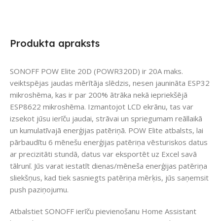
Produkta apraksts
SONOFF POW Elite 20D (POWR320D) ir 20A maks.
veiktspējas jaudas mērītāja slēdzis, nesen jaunināta ESP32
mikroshēma, kas ir par 200% ātrāka nekā iepriekšējā
ESP8622 mikroshēma. Izmantojot LCD ekrānu, tas var
izsekot jūsu ierīču jaudai, strāvai un spriegumam reāllaikā
un kumulatīvajā enerģijas patēriņā. POW Elite atbalsts, lai
pārbaudītu 6 mēnešu enerģijas patēriņa vēsturiskos datus
ar precizitāti stundā, datus var eksportēt uz Excel savā
tālrunī. Jūs varat iestatīt dienas/mēneša enerģijas patēriņa
sliekšņus, kad tiek sasniegts patēriņa mērķis, jūs saņemsit
push paziņojumu.
Atbalstiet SONOFF ierīču pievienošanu Home Assistant