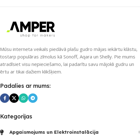
ZĪMOLS
Sonoff
PIEEJAMS UZREIZ
Jā
SAVIENOJUMS
UZREIZ PIEEJAMAIS
SKAITS
Bluetooth
,
Wi-Fi
Mūsu interneta veikals piedāvā plašu gudro mājas iekārtu klāstu,
tostarp populāras zīmolus kā Sonoff, Aqara un Shelly. Pie mums
1
atradīsiet visu nepieciešamo, lai padarītu savu mājokli gudru un
PIEEJAMS UZREIZ
ērtu ar tikai dažiem klikšķiem.
Nē
Padalies ar mums:
UZREIZ PIEEJAMAIS
SKAITS
Kategorijas
Apgaismojums un Elektroinstalācija