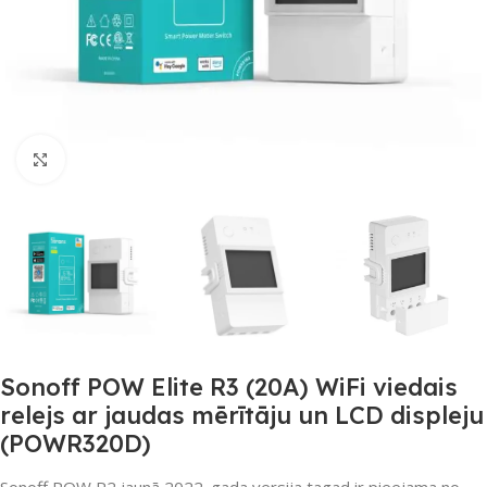
Noklikšķiniet, lai palielinātu
Sonoff POW Elite R3 (20A) WiFi viedais
relejs ar jaudas mērītāju un LCD displeju
(POWR320D)