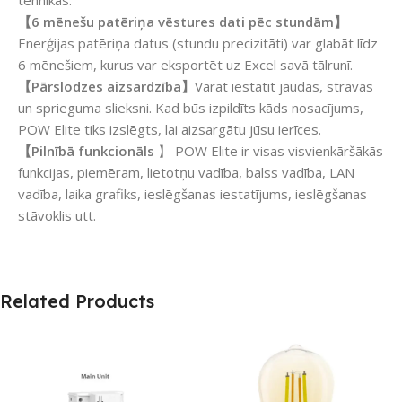
tehnikas.
【6 mēnešu patēriņa vēstures dati pēc stundām】
Enerģijas patēriņa datus (stundu precizitāti) var glabāt līdz
6 mēnešiem, kurus var eksportēt uz Excel savā tālrunī.
【Pārslodzes aizsardzība】
Varat iestatīt jaudas, strāvas
un sprieguma slieksni. Kad būs izpildīts kāds nosacījums,
POW Elite tiks izslēgts, lai aizsargātu jūsu ierīces.
【Pilnībā funkcionāls
】 POW Elite ir visas visvienkāršākās
funkcijas, piemēram, lietotņu vadība, balss vadība, LAN
vadība, laika grafiks, ieslēgšanas iestatījums, ieslēgšanas
stāvoklis utt.
Related Products