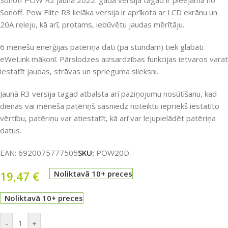
Sonoff POW R2 jaunā 2022. gada versija tagad ir pieejama no
Sonoff. Pow Elite R3 lielāka versija ir aprīkota ar LCD ekrānu un
20A releju, kā arī, protams, iebūvētu jaudas mērītāju.
6 mēnešu enerģijas patēriņa dati (pa stundām) tiek glabāti
eWeLink mākonī. Pārslodzes aizsardzības funkcijas ietvaros varat
iestatīt jaudas, strāvas un sprieguma slieksni.
Jaunā R3 versija tagad atbalsta arī paziņojumu nosūtīšanu, kad
dienas vai mēneša patēriņš sasniedz noteiktu iepriekš iestatīto
vērtību, patēriņu var atiestatīt, kā arī var lejupielādēt patēriņa
datus.
EAN:
6920075777505
SKU:
POW20D
19,47
€
Noliktavā 10+ preces
Noliktavā 10+ preces
-
+