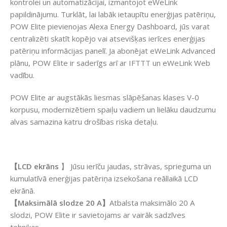
kontrolei un automatizācijai, izmantojot eWeLink
papildinājumu. Turklāt, lai labāk ietaupītu enerģijas patēriņu,
POW Elite pievienojas Alexa Energy Dashboard, jūs varat
centralizēti skatīt kopējo vai atsevišķas ierīces enerģijas
patēriņu informācijas panelī. Ja abonējat eWeLink Advanced
plānu, POW Elite ir saderīgs arī ar IFTTT un eWeLink Web
vadību.
POW Elite ar augstākās liesmas slāpēšanas klases V-0
korpusu, modernizētiem spaiļu vadiem un lielāku daudzumu
alvas samazina katru drošības riska detaļu.
【LCD ekrāns
】 Jūsu ierīču jaudas, strāvas, sprieguma un
kumulatīvā enerģijas patēriņa izsekošana reāllaikā LCD
ekrānā.
【Maksimālā slodze 20 A】
Atbalsta maksimālo 20 A
slodzi, POW Elite ir savietojams ar vairāk sadzīves