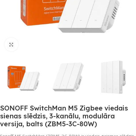
Noklikšķiniet, lai palielinātu
SONOFF SwitchMan M5 Zigbee viedais
sienas slēdzis, 3-kanālu, modulāra
versija, balts (ZBM5-3C-80W)