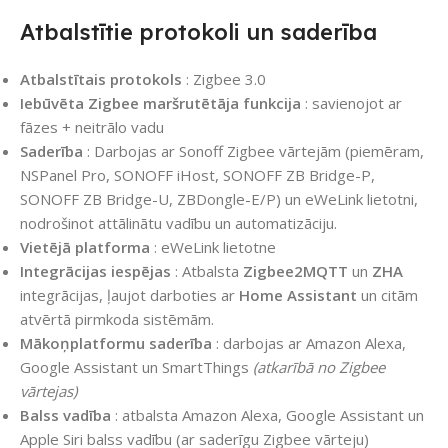
Atbalstītie protokoli un saderība
Atbalstītais protokols
: Zigbee 3.0
Iebūvēta Zigbee maršrutētāja funkcija
: savienojot ar
fāzes + neitrālo vadu
Saderība
: Darbojas ar Sonoff Zigbee vārtejām (piemēram,
NSPanel Pro, SONOFF iHost, SONOFF ZB Bridge-P,
SONOFF ZB Bridge-U, ZBDongle-E/P) un eWeLink lietotni,
nodrošinot attālinātu vadību un automatizāciju.
Vietējā platforma
: eWeLink lietotne
Integrācijas iespējas
: Atbalsta
Zigbee2MQTT
un
ZHA
integrācijas, ļaujot darboties ar
Home Assistant
un citām
atvērtā pirmkoda sistēmām.
Mākoņplatformu saderība
: darbojas ar Amazon Alexa,
Google Assistant un SmartThings
(atkarībā no Zigbee
vārtejas)
Balss vadība
: atbalsta Amazon Alexa, Google Assistant un
Apple Siri balss vadību (ar saderīgu Zigbee vārteju)