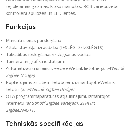
regulējamas gaismas, krāsu mainošas, RGB vai iebūvēta
kontrollera spuldzes un LED lentes.
Funkcijas
Manuāla sienas pārslēgšana
Attālā stāvokļa uzraudzība (IESLĒGTS/IZSLĒGTS)
Tālvadības ieslēgšanas/izslēgšanas vadība
Taimera un grafika iestatījumi
Automatizāciju un ainu izveide eWeLink lietotnē
(ar eWeLink
Zigbee Bridge)
Koplietojams ar citiem lietotājiem, izmantojot eWeLink
lietotni
(ar eWeLink Zigbee Bridge)
OTA programmaparatūras atjauninājumi, izmantojot
internetu
(ar Sonoff Zigbee vārtejām, ZHA un
Zigbee2MQTT)
Tehniskās specifikācijas