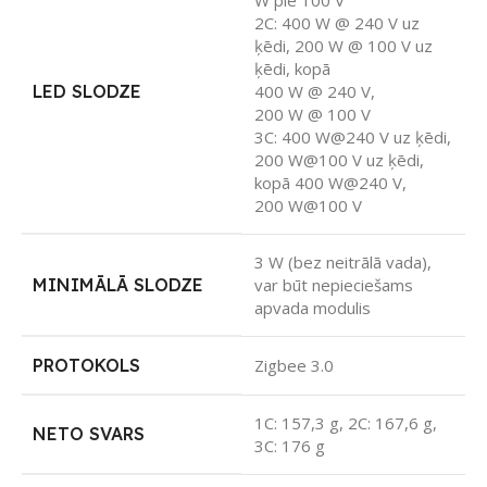
W pie 100 V
2C: 400 W @ 240 V uz
ķēdi, 200 W @ 100 V uz
ķēdi, kopā
LED SLODZE
400 W @ 240 V,
200 W @ 100 V
3C: 400 W@240 V uz ķēdi,
200 W@100 V uz ķēdi,
kopā 400 W@240 V,
200 W@100 V
3 W (bez neitrālā vada),
MINIMĀLĀ SLODZE
var būt nepieciešams
apvada modulis
PROTOKOLS
Zigbee 3.0
1C: 157,3 g, 2C: 167,6 g,
NETO SVARS
3C: 176 g