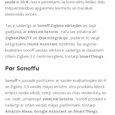
jauda ir 10 A
, kas ir pietiekami, lai kontrolētu lielāko daļu
mājsaimniecības apgaismes ķermeņu un mazākas
elektriskās ierīces.
Tas ir saderīgs ar
Sonoff Zigbee vārtejām
un, šajā
gadījumā, ar
eWeLink lietotni
, taču tas atbalsta arī
Zigbee2MQTT
un
ZHA integrāciju
, padarot to viegli
integrējamu
Home Assistant
sistēmās. Šis augstas
kvalitātes Sonoff viedais slēdzis ir saderīgs ar daudziem
citiem Zigbee 3.0 centrmezgliem, tostarp
SmartThings
.
Par Sonoffu
Sonoff
ir pasaulē pazīstams ar savām kvalitatīvajām Wi-Fi
un Zigbee 3.0 viedās mājas ierīcēm. Viņu produktu klāstā
ietilpst viedie slēdži, releji, sensori un citas viedierīces, ko
var vadīt, izmantojot
eWeLink lietotni
. Sonoff produkti ir
saderīgi ar citām viedās mājas platformām, tostarp
Amazon Alexa, Google Assistant un SmartThings
.