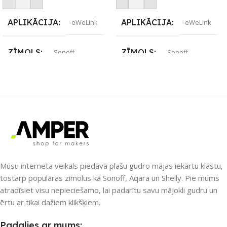
APLIKĀCIJA
APLIKĀCIJA
eWeLink
eWeLink
ZĪMOLS
ZĪMOLS
Sonoff
Sonoff
SAVIENOJUMS
SAVIENOJUMS
Wi-Fi
Wi-Fi
PIEEJAMS UZREIZ
PIEEJAMS UZREIZ
Jā
Jā
UZREIZ PIEEJAMAIS
UZREIZ PIEEJAMAIS
SKAITS
SKAITS
Mūsu interneta veikals piedāvā plašu gudro mājas iekārtu klāstu,
tostarp populāras zīmolus kā Sonoff, Aqara un Shelly. Pie mums
4
4
atradīsiet visu nepieciešamo, lai padarītu savu mājokli gudru un
ērtu ar tikai dažiem klikšķiem.
Padalies ar mums: