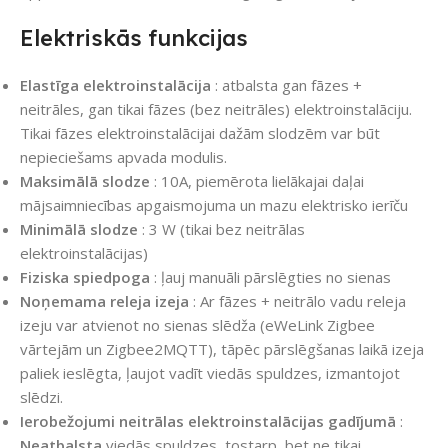
Elektriskās funkcijas
Elastīga elektroinstalācija
: atbalsta gan fāzes +
neitrāles, gan tikai fāzes (bez neitrāles) elektroinstalāciju.
Tikai fāzes elektroinstalācijai dažām slodzēm var būt
nepieciešams apvada modulis.
Maksimālā slodze
: 10A, piemērota lielākajai daļai
mājsaimniecības apgaismojuma un mazu elektrisko ierīču
Minimālā slodze
: 3 W (tikai bez neitrālas
elektroinstalācijas)
Fiziska spiedpoga
: ļauj manuāli pārslēgties no sienas
Noņemama releja izeja
: Ar fāzes + neitrālo vadu releja
izeju var atvienot no sienas slēdža (eWeLink Zigbee
vārtejām un Zigbee2MQTT), tāpēc pārslēgšanas laikā izeja
paliek ieslēgta, ļaujot vadīt viedās spuldzes, izmantojot
slēdzi.
Ierobežojumi neitrālas elektroinstalācijas gadījumā
:
Neatbalsta
viedās spuldzes, tostarp, bet ne tikai,