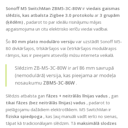
Sonoff M5 SwitchMan ZBM5-3C-80W
ir
viedais gaismas
slēdzis, kas atbalsta Zigbee 3.0 protokolu
ar
3 grupām
(ķēdēm)
, padarot to par ideālu risinājumu mājas
apgaismojuma un citu elektrisko ierīču viedai vadībai.
Šo
80 mm plato modulāro versiju
var uzstādīt Sonoff M5-
80 divkāršajos, trīskāršajos vai četrkāršajos modulārajos
rāmjos, kas ir pieejami atsevišķi mūsu interneta veikalā.
Slēdzim ZB-M5-3C-80W ir arī 86 mm savrupā
(nemodulārā) versija, kas pieejama ar modeļa
nosaukumu
ZBM5-3C-86W
.
Slēdzis atbalsta gan
fāzes + neitrālās līnijas vadus
, gan
tikai fāzes (bez neitrālās līnijas) vadus
, padarot to
pielāgojamu dažādiem elektrotīkliem. M5 SwitchMan ir
fiziska spiedpoga
, kas ļauj manuāli vadīt ierīci no sienas,
tāpat kā tradicionālajam slēdzim. Tā
maksimālā slodzes