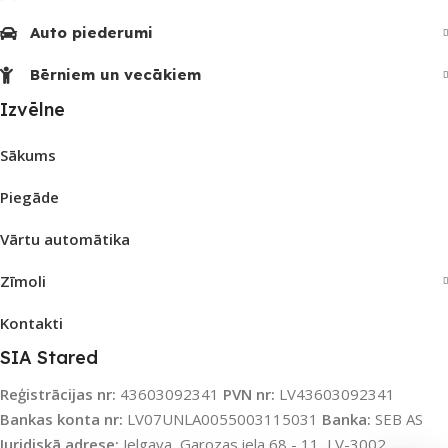
Auto piederumi
Bērniem un vecākiem
Izvēlne
Sākums
Piegāde
Vārtu automātika
Zīmoli
Kontakti
SIA Stared
Reģistrācijas nr:
43603092341
PVN nr:
LV43603092341
Bankas konta nr:
LV07UNLA0055003115031
Banka:
SEB AS
Juridiskā adrese:
Jelgava, Garozas iela 68 - 11, LV-3002