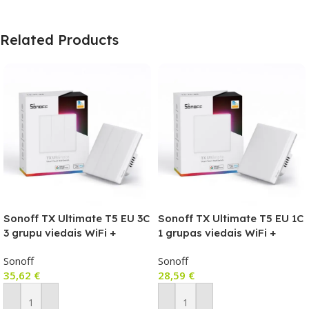
Related Products
Sonoff TX Ultimate T5 EU 3C
Sonoff TX Ultimate T5 EU 1C
3 grupu viedais WiFi +
1 grupas viedais WiFi +
eWeLink-Remote
eWeLink-Remote
Sonoff
Sonoff
(Bluetooth) sienas
(Bluetooth) sienas
35,62
€
28,59
€
skārienjutīgais gaismas
skārienjutīgais gaismas
slēdzis
slēdzis
Pievienot Grozam
Pievienot Grozam