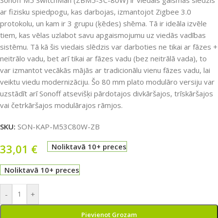
Sonoff M5 SwitchMan (ZBM5-3C-80W) ir viedais gaismas slēdzis
ar fizisku spiedpogu, kas darbojas, izmantojot Zigbee 3.0
protokolu, un kam ir 3 grupu (ķēdes) shēma. Tā ir ideāla izvēle
tiem, kas vēlas uzlabot savu apgaismojumu uz viedās vadības
sistēmu. Tā kā šis viedais slēdzis var darboties ne tikai ar fāzes +
neitrālo vadu, bet arī tikai ar fāzes vadu (bez neitrālā vada), to
var izmantot vecākās mājās ar tradicionālu vienu fāzes vadu, lai
veiktu viedu modernizāciju. Šo 80 mm plato modulāro versiju var
uzstādīt arī Sonoff atsevišķi pārdotajos divkāršajos, trīskāršajos
vai četrkāršajos modulārajos rāmjos.
SKU:
SON-KAP-M53C80W-ZB
33,01
€
Noliktavā 10+ preces
Noliktavā 10+ preces
-
+
Pievienot Grozam