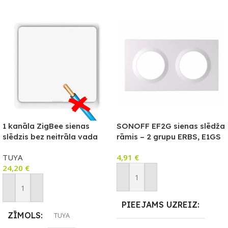
1 kanāla ZigBee sienas
SONOFF EF2G sienas slēdža
slēdzis bez neitrāla vada
rāmis – 2 grupu ERBS, E1GS
(N), balts, TUYA/Smart Life
un E1GSL slēdžiem
TUYA
4,91
€
KT sērija (T594)
24,20
€
Pievienot Grozam
Pievienot Grozam
PIEEJAMS UZREIZ
ZĪMOLS
TUYA