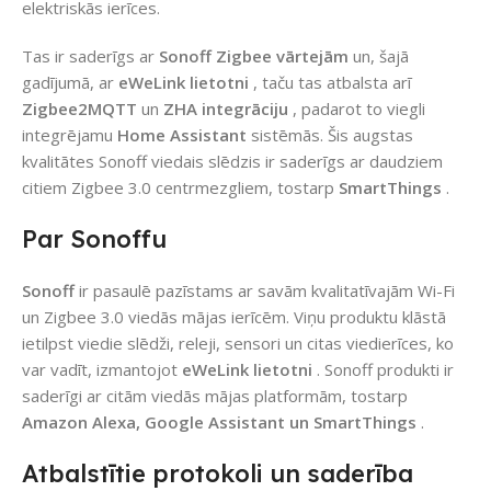
elektriskās ierīces.
Tas ir saderīgs ar
Sonoff Zigbee vārtejām
un, šajā
gadījumā, ar
eWeLink lietotni
, taču tas atbalsta arī
Zigbee2MQTT
un
ZHA integrāciju
, padarot to viegli
integrējamu
Home Assistant
sistēmās. Šis augstas
kvalitātes Sonoff viedais slēdzis ir saderīgs ar daudziem
citiem Zigbee 3.0 centrmezgliem, tostarp
SmartThings
.
Par Sonoffu
Sonoff
ir pasaulē pazīstams ar savām kvalitatīvajām Wi-Fi
un Zigbee 3.0 viedās mājas ierīcēm. Viņu produktu klāstā
ietilpst viedie slēdži, releji, sensori un citas viedierīces, ko
var vadīt, izmantojot
eWeLink lietotni
. Sonoff produkti ir
saderīgi ar citām viedās mājas platformām, tostarp
Amazon Alexa, Google Assistant un SmartThings
.
Atbalstītie protokoli un saderība