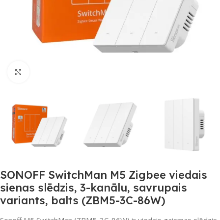
Noklikšķiniet, lai palielinātu
SONOFF SwitchMan M5 Zigbee viedais
sienas slēdzis, 3-kanālu, savrupais
variants, balts (ZBM5-3C-86W)