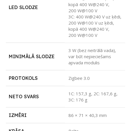
kopā 400 W@240 V,
LED SLODZE
200 W@100 V
3C: 400 W@240 V uz ķēdi,
200 W@100 V uz ķēdi,
kopā 400 W@240 V,
200 W@100 V
3 W (bez neitrālā vada),
MINIMĀLĀ SLODZE
var būt nepieciešams
apvada modulis
PROTOKOLS
Zigbee 3.0
1C: 157,3 g, 2C: 167,6 g,
NETO SVARS
3C: 176 g
IZMĒRI
86 × 71 × 40,3 mm