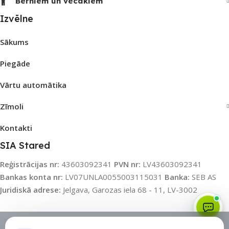
Bērniem un vecākiem
Izvēlne
Sākums
Piegāde
Vārtu automātika
Zīmoli
Kontakti
SIA Stared
Reģistrācijas nr:
43603092341
PVN nr:
LV43603092341
Bankas konta nr:
LV07UNLA0055003115031
Banka:
SEB AS
Juridiskā adrese:
Jelgava, Garozas iela 68 - 11, LV-3002
Sīkdatņu politika
•
Sīkdatņu iestatījumi
•
Privātuma politika