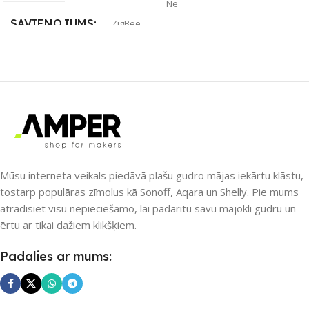
Nē
SAVIENOJUMS
ZigBee
UZREIZ PIEEJAMAIS
SKAITS
APLIKĀCIJA
Amazon Alexa
,
Google Home
,
Smart Life
,
Tuya Smart
PIEEJAMS UZREIZ
Mūsu interneta veikals piedāvā plašu gudro mājas iekārtu klāstu,
Nē
tostarp populāras zīmolus kā Sonoff, Aqara un Shelly. Pie mums
atradīsiet visu nepieciešamo, lai padarītu savu mājokli gudru un
UZREIZ PIEEJAMAIS
ērtu ar tikai dažiem klikšķiem.
SKAITS
Padalies ar mums: