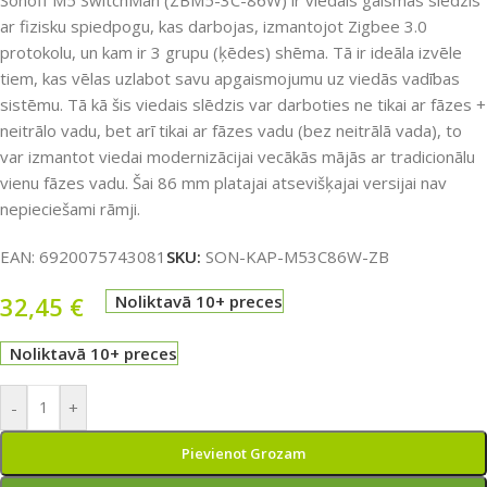
Sonoff M5 SwitchMan (ZBM5-3C-86W) ir viedais gaismas slēdzis
ar fizisku spiedpogu, kas darbojas, izmantojot Zigbee 3.0
protokolu, un kam ir 3 grupu (ķēdes) shēma. Tā ir ideāla izvēle
tiem, kas vēlas uzlabot savu apgaismojumu uz viedās vadības
sistēmu. Tā kā šis viedais slēdzis var darboties ne tikai ar fāzes +
neitrālo vadu, bet arī tikai ar fāzes vadu (bez neitrālā vada), to
var izmantot viedai modernizācijai vecākās mājās ar tradicionālu
vienu fāzes vadu. Šai 86 mm platajai atsevišķajai versijai nav
nepieciešami rāmji.
EAN:
6920075743081
SKU:
SON-KAP-M53C86W-ZB
32,45
€
Noliktavā 10+ preces
Noliktavā 10+ preces
-
+
Pievienot Grozam