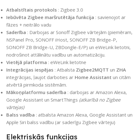
Atbalstītais protokols
: Zigbee 3.0
Iebūvēta Zigbee maršrutētāja funkcija
: savienojot ar
fāzes + neitrālo vadu
Saderība
: Darbojas ar Sonoff Zigbee vārtejām (piemēram,
NSPanel Pro, SONOFF iHost, SONOFF ZB Bridge-P,
SONOFF ZB Bridge-U, ZBDongle-E/P) un eWeLink lietotni,
nodrošinot attālinātu vadību un automatizāciju.
Vietējā platforma
: eWeLink lietotne
Integrācijas iespējas
: Atbalsta
Zigbee2MQTT
un
ZHA
integrācijas, ļaujot darboties ar
Home Assistant
un citām
atvērtā pirmkoda sistēmām.
Mākoņplatformu saderība
: darbojas ar Amazon Alexa,
Google Assistant un SmartThings
(atkarībā no Zigbee
vārtejas)
Balss vadība
: atbalsta Amazon Alexa, Google Assistant un
Apple Siri balss vadību (ar saderīgu Zigbee vārteju)
Elektriskās funkcijas