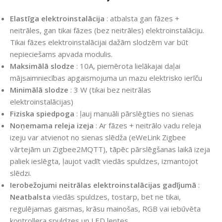
Elastīga elektroinstalācija
: atbalsta gan fāzes +
neitrāles, gan tikai fāzes (bez neitrāles) elektroinstalāciju.
Tikai fāzes elektroinstalācijai dažām slodzēm var būt
nepieciešams apvada modulis.
Maksimālā slodze
: 10A, piemērota lielākajai daļai
mājsaimniecības apgaismojuma un mazu elektrisko ierīču
Minimālā slodze
: 3 W (tikai bez neitrālas
elektroinstalācijas)
Fiziska spiedpoga
: ļauj manuāli pārslēgties no sienas
Noņemama releja izeja
: Ar fāzes + neitrālo vadu releja
izeju var atvienot no sienas slēdža (eWeLink Zigbee
vārtejām un Zigbee2MQTT), tāpēc pārslēgšanas laikā izeja
paliek ieslēgta, ļaujot vadīt viedās spuldzes, izmantojot
slēdzi.
Ierobežojumi neitrālas elektroinstalācijas gadījumā
:
Neatbalsta
viedās spuldzes, tostarp, bet ne tikai,
regulējamas gaismas, krāsu mainošas, RGB vai iebūvēta
kontrollera spuldzes un LED lentes.