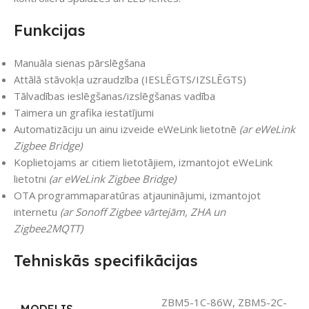
Funkcijas
Manuāla sienas pārslēgšana
Attālā stāvokļa uzraudzība (IESLĒGTS/IZSLĒGTS)
Tālvadības ieslēgšanas/izslēgšanas vadība
Taimera un grafika iestatījumi
Automatizāciju un ainu izveide eWeLink lietotnē
(ar eWeLink
Zigbee Bridge)
Koplietojams ar citiem lietotājiem, izmantojot eWeLink
lietotni
(ar eWeLink Zigbee Bridge)
OTA programmaparatūras atjauninājumi, izmantojot
internetu
(ar Sonoff Zigbee vārtejām, ZHA un
Zigbee2MQTT)
Tehniskās specifikācijas
ZBM5-1C-86W, ZBM5-2C-