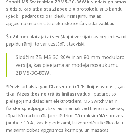
Sonoff M5 SwitchMan ZBM5-3C-86W
ir
viedais gaismas
slēdzis, kas atbalsta Zigbee 3.0 protokolu
ar
3 bandu
(ķēdi)
, padarot to par ideālu risinājumu mājas
apgaismojuma un citu elektrisko ierīču viedai vadībai.
Šai
86 mm platajai atsevišķajai versijai
nav nepieciešami
papildu rāmji, to var uzstādīt atsevišķi.
Slēdžim ZB-M5-3C-86W ir arī 80 mm modulāra
versija, kas pieejama ar modeļa nosaukumu
ZBM5-3C-80W
.
Slēdzis atbalsta gan
fāzes + neitrālās līnijas vadus
, gan
tikai fāzes (bez neitrālās līnijas) vadus
, padarot to
pielāgojamu dažādiem elektrotīkliem. M5 SwitchMan ir
fiziska spiedpoga
, kas ļauj manuāli vadīt ierīci no sienas,
tāpat kā tradicionālajam slēdzim. Tā
maksimālā slodzes
jauda ir 10 A
, kas ir pietiekami, lai kontrolētu lielāko daļu
mājsaimniecības apgaismes ķermeņu un mazākas