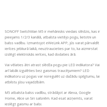
SONOFF SwitchMan M5 ir mehānisks viedais slēdzis, kas ir
pieejams 1/2/3 kanālā, atbalsta vietējo pogu, lietotni un
balss vadību. Izmantojot eWeLink APP, jūs varat pārvaldīt
ierīces jebkurā laikā, neuztraucieties par to, ka aizmirstat
izslēgt elektriskās ierīces, kad dodaties ārā.
Vai vēlaties ātri atrast slēdža pogu pie LED indikatora? Vai
arī labāk izgulēties bez gaismas traucējumiem? LED
indikatoru uz pogas var noregulēt uz dažādu spilgtumu, lai
atbilstu jūsu vajadzībām.
M5 atbalsta balss vadību, strādājot ar Alexa, Google
Home, Alice un Siri saīsnēm. Kad esat aizņemts, varat
ieslēgt gaismu ar balsi.