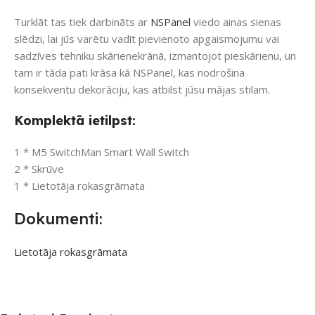
Turklāt tas tiek darbināts ar
NSPanel
viedo ainas sienas
slēdzi, lai jūs varētu vadīt pievienoto apgaismojumu vai
sadzīves tehniku ​​skārienekrānā, izmantojot pieskārienu, un
tam ir tāda pati krāsa kā NSPanel, kas nodrošina
konsekventu dekorāciju, kas atbilst jūsu mājas stilam.
Komplektā ietilpst:
1 * M5 SwitchMan Smart Wall Switch
2 * Skrūve
1 * Lietotāja rokasgrāmata
Dokumenti:
Lietotāja rokasgrāmata