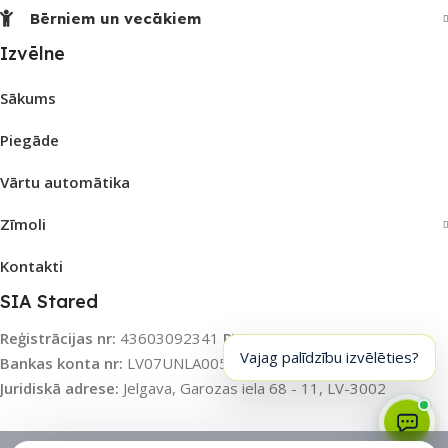
Bērniem un vecākiem
Izvēlne
Sākums
Piegāde
Vārtu automātika
Zīmoli
Kontakti
SIA Stared
Reģistrācijas nr:
43603092341
PVN nr:
LV43603092341
Vajag palīdzību izvēlēties?
Bankas konta nr:
LV07UNLA0055003115031
Banka:
SEB AS
Juridiskā adrese:
Jelgava, Garozas iela 68 - 11, LV-3002