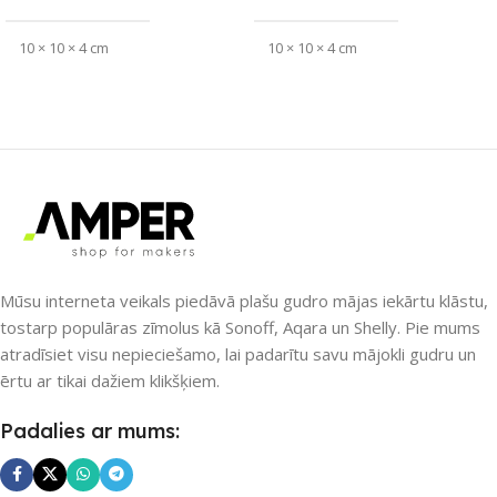
10 × 10 × 4 cm
10 × 10 × 4 cm
APLIKĀCIJA
APLIKĀCIJA
eWeLink
eWeLink
ZĪMOLS
ZĪMOLS
Sonoff
Sonoff
SAVIENOJUMS
SAVIENOJUMS
RF uztvērējs
,
Wi-Fi
RF raidītājs
Mūsu interneta veikals piedāvā plašu gudro mājas iekārtu klāstu,
tostarp populāras zīmolus kā Sonoff, Aqara un Shelly. Pie mums
atradīsiet visu nepieciešamo, lai padarītu savu mājokli gudru un
PIEEJAMS UZREIZ
PIEEJAMS UZREIZ
Jā
ērtu ar tikai dažiem klikšķiem.
Nē
UZREIZ PIEEJAMAIS
Padalies ar mums:
SKAITS
UZREIZ PIEEJAMAIS