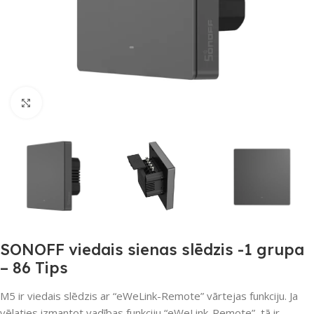
Noklikšķiniet, lai palielinātu
SONOFF viedais sienas slēdzis -1 grupa
– 86 Tips
M5 ir viedais slēdzis ar “eWeLink-Remote” vārtejas funkciju. Ja
vēlaties izmantot vadības funkciju “eWeLink-Remote”, tā ir