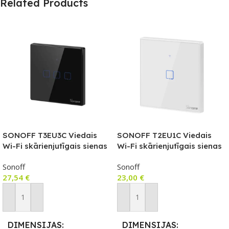
Related Products
SONOFF T3EU3C Viedais
SONOFF T2EU1C Viedais
Wi-Fi skārienjutīgais sienas
Wi-Fi skārienjutīgais sienas
slēdzis ar RF vadību
slēdzis ar RF vadību
Sonoff
Sonoff
27,54
€
23,00
€
Pievienot Grozam
Pievienot Grozam
DIMENSIJAS
DIMENSIJAS