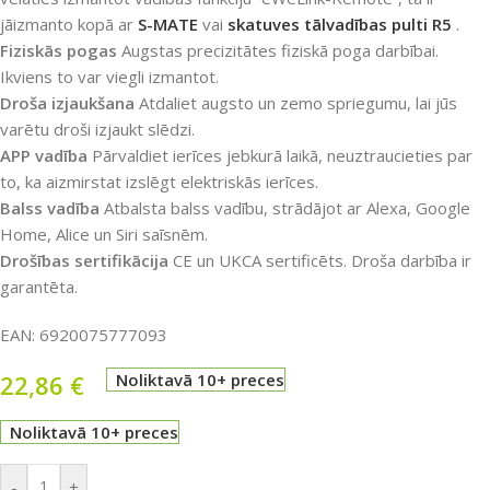
jāizmanto kopā ar
S-MATE
vai
skatuves tālvadības pulti R5
.
Fiziskās pogas
Augstas precizitātes fiziskā poga darbībai.
Ikviens to var viegli izmantot.
Droša izjaukšana
Atdaliet augsto un zemo spriegumu, lai jūs
varētu droši izjaukt slēdzi.
APP vadība
Pārvaldiet ierīces jebkurā laikā, neuztraucieties par
to, ka aizmirstat izslēgt elektriskās ierīces.
Balss vadība
Atbalsta balss vadību, strādājot ar Alexa, Google
Home, Alice un Siri saīsnēm.
Drošības sertifikācija
CE un UKCA sertificēts. Droša darbība ir
garantēta.
EAN:
6920075777093
22,86
€
Noliktavā 10+ preces
Noliktavā 10+ preces
-
+