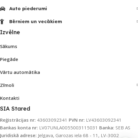
Auto piederumi
Bērniem un vecākiem
Izvēlne
Sākums
Piegāde
Vārtu automātika
Zīmoli
Kontakti
SIA Stared
Reģistrācijas nr:
43603092341
PVN nr:
LV43603092341
Bankas konta nr:
LV07UNLA0055003115031
Banka:
SEB AS
Juridiskā adrese:
Jelgava, Garozas iela 68 - 11, LV-3002