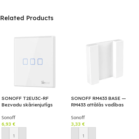
Related Products
SONOFF T2EU3C-RF
SONOFF RM433 BASE —
Bezvadu skārienjutīgs
RM433 attālās vadības
sienas slēdzis ar RF vadību
turētājs
Sonoff
Sonoff
6,93
€
3,33
€
Pievienot Grozam
Pievienot Grozam