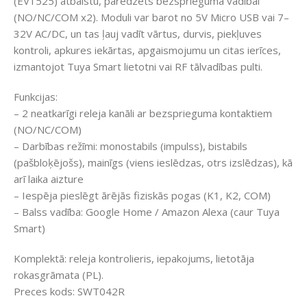
(EV1525) atbalstu, paredzēts bezsprieguma vadībai
(NO/NC/COM x2). Moduli var barot no 5V Micro USB vai 7–
32V AC/DC, un tas ļauj vadīt vārtus, durvis, piekļuves
kontroli, apkures iekārtas, apgaismojumu un citas ierīces,
izmantojot Tuya Smart lietotni vai RF tālvadības pulti.
Funkcijas:
– 2 neatkarīgi releja kanāli ar bezsprieguma kontaktiem
(NO/NC/COM)
– Darbības režīmi: monostabils (impulss), bistabils
(pašbloķējošs), mainīgs (viens ieslēdzas, otrs izslēdzas), kā
arī laika aizture
– Iespēja pieslēgt ārējās fiziskās pogas (K1, K2, COM)
– Balss vadība: Google Home / Amazon Alexa (caur Tuya
Smart)
Komplektā: releja kontrolieris, iepakojums, lietotāja
rokasgrāmata (PL).
Preces kods: SWT042R