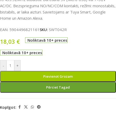
AC/DC. Bezsprieguma NO/NC/COM kontakti, režīmi: monostabils,
bistabils, ar laika aizturi. Savietojams ar Tuya Smart, Google
Home un Amazon Alexa.
EAN:
5904496821161
SKU:
SWT042R
18,03
€
Noliktavā 10+ preces
Noliktavā 10+ preces
-
+
Pievienot Grozam
Pērciet Tagad
Kopīgot: