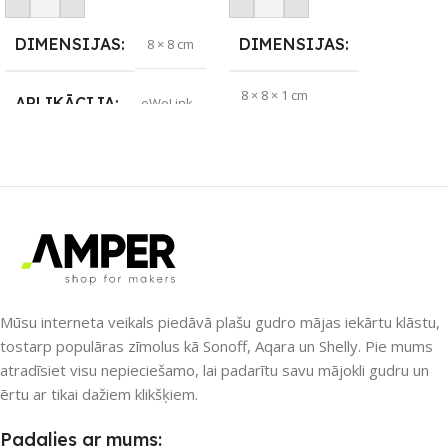
DIMENSIJAS
DIMENSIJAS
8 × 8 cm
8 × 8 × 1 cm
APLIKĀCIJA
eWeLink
ZĪMOLS
Sonoff
ZĪMOLS
Sonoff
PIEEJAMS UZREIZ
Jā
SAVIENOJUMS
UZREIZ PIEEJAMAIS
RF raidītājs
SKAITS
Mūsu interneta veikals piedāvā plašu gudro mājas iekārtu klāstu,
PIEEJAMS UZREIZ
Jā
4
tostarp populāras zīmolus kā Sonoff, Aqara un Shelly. Pie mums
atradīsiet visu nepieciešamo, lai padarītu savu mājokli gudru un
UZREIZ PIEEJAMAIS
ērtu ar tikai dažiem klikšķiem.
SKAITS
Padalies ar mums: