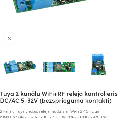
Noklikšķiniet, lai palielinātu
Tuya 2 kanālu WiFi+RF releja kontrolieris
DC/AC 5–32V (bezsprieguma kontakti)
2 kanālu Tuya viedais releja modulis ar Wi‑Fi 2.4GHz un
RF433.92MHz atbalstu. Barošana 5V (Micro USB) vai 7–32V