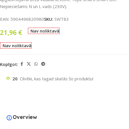
Nepieciešams N un L vads (230V).
EAN:
5904496820980
SKU:
SWT83
21,96
€
Nav noliktavā
Nav noliktavā
Kopīgot:
20
Cilvēki, kas tagad skatās šo produktu!
Overview