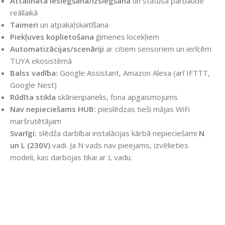
Attālināta ieslēgšana/izslēgšana
un statusa pārbaude
reāllaikā
Taimeri
un atpakaļskaitīšana
Piekļuves koplietošana
ģimenes locekļiem
Automatizācijas/scenāriji
ar citiem sensoriem un ierīcēm
TUYA ekosistēmā
Balss vadība:
Google Assistant, Amazon Alexa (arī IFTTT,
Google Nest)
Rūdīta stikla
skārienpanelis, fona apgaismojums
Nav nepieciešams HUB:
pieslēdzas tieši mājas WiFi
maršrutētājam
Svarīgi:
slēdža darbībai instalācijas kārbā nepieciešami
N
un L (230V)
vadi. Ja N vads nav pieejams, izvēlieties
modeli, kas darbojas tikai ar L vadu.