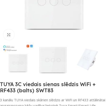
Noklikšķiniet, lai palielinātu
TUYA 3C viedais sienas slēdzis WiFi +
RF433 (balts) SWT83
3 kanālu TUYA viedais skārien slēdzis ar WiFi un RF433 attālinātai
apgaismojuma ķēžu vadībai lietotnē Tuya Smart/Smart Life.