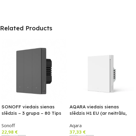
Related Products
SONOFF viedais sienas
AQARA viedais sienas
slēdzis – 3 grupa – 80 Tips
slēdzis H1 EU (ar neitrālu,
vienu sviru)
Sonoff
Aqara
22,98
€
37,33
€