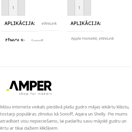
Pievienot Grozam
Pievienot Grozam
APLIKĀCIJA
APLIKĀCIJA
eWeLink
Apple HomeKit
,
eWeLink
ZĪMOLS
Sonoff
ZĪMOLS
Aqara
SAVIENOJUMS
SAVIENOJUMS
ZigBee
eWeLink-Remote
,
Wi-Fi
PIEEJAMS UZREIZ
PIEEJAMS UZREIZ
Nē
Nē
Mūsu interneta veikals piedāvā plašu gudro mājas iekārtu klāstu,
tostarp populāras zīmolus kā Sonoff, Aqara un Shelly. Pie mums
atradīsiet visu nepieciešamo, lai padarītu savu mājokli gudru un
UZREIZ PIEEJAMAIS
UZREIZ PIEEJAMAIS
SKAITS
SKAITS
ērtu ar tikai dažiem klikšķiem.