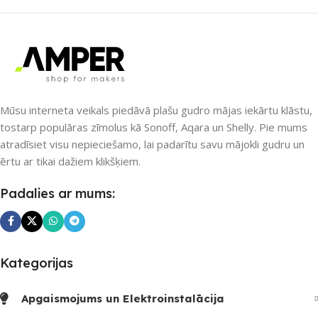
SAVIENOJUMS
Bluetooth
,
Wi-Fi
Wi-Fi
PIEEJAMS UZREIZ
Jā
PIEEJAMS UZREIZ
Nē
Mūsu interneta veikals piedāvā plašu gudro mājas iekārtu klāstu,
UZREIZ PIEEJAMAIS
SKAITS
tostarp populāras zīmolus kā Sonoff, Aqara un Shelly. Pie mums
atradīsiet visu nepieciešamo, lai padarītu savu mājokli gudru un
UZREIZ PIEEJAMAIS
ērtu ar tikai dažiem klikšķiem.
SKAITS
2
Padalies ar mums:
Kategorijas
Apgaismojums un Elektroinstalācija