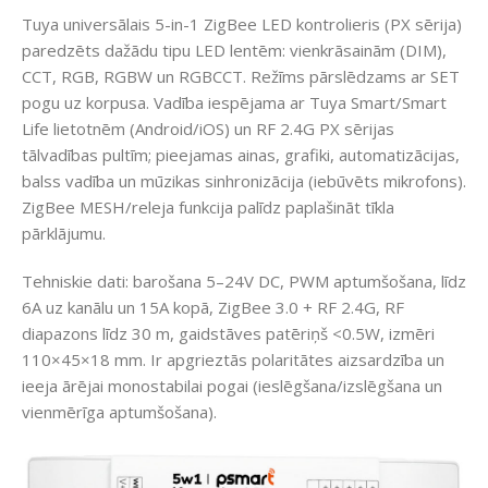
Tuya universālais 5-in-1 ZigBee LED kontrolieris (PX sērija)
paredzēts dažādu tipu LED lentēm: vienkrāsainām (DIM),
CCT, RGB, RGBW un RGBCCT. Režīms pārslēdzams ar SET
pogu uz korpusa. Vadība iespējama ar Tuya Smart/Smart
Life lietotnēm (Android/iOS) un RF 2.4G PX sērijas
tālvadības pultīm; pieejamas ainas, grafiki, automatizācijas,
balss vadība un mūzikas sinhronizācija (iebūvēts mikrofons).
ZigBee MESH/releja funkcija palīdz paplašināt tīkla
pārklājumu.
Tehniskie dati: barošana 5–24V DC, PWM aptumšošana, līdz
6A uz kanālu un 15A kopā, ZigBee 3.0 + RF 2.4G, RF
diapazons līdz 30 m, gaidstāves patēriņš <0.5W, izmēri
110×45×18 mm. Ir apgrieztās polaritātes aizsardzība un
ieeja ārējai monostabilai pogai (ieslēgšana/izslēgšana un
vienmērīga aptumšošana).