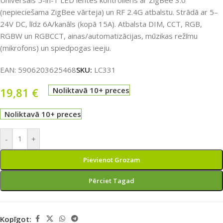
Universāls 5-in-1 LED lentes kontrolieris ar ZigBee 3.0
(nepieciešama ZigBee vārteja) un RF 2.4G atbalstu. Strādā ar 5–
24V DC, līdz 6A/kanāls (kopā 15A). Atbalsta DIM, CCT, RGB,
RGBW un RGBCCT, ainas/automatizācijas, mūzikas režīmu
(mikrofons) un spiedpogas ieeju.
EAN:
5906203625468
SKU:
LC331
19,81
€
Noliktavā 10+ preces
Noliktavā 10+ preces
-
+
Pievienot Grozam
Pērciet Tagad
Kopīgot: