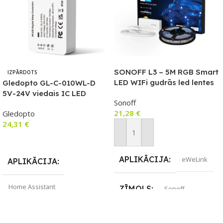
SONOFF L3 – 5M RGB Smart
IZPĀRDOTS
LED WIFi gudrās led lentes
Gledopto GL-C-010WL-D
5V-24V viedais IC LED
Sonoff
kontrolieris ar Wi-Fi (WLED
21,28
€
Gledopto
platformu) ar mikrofonu un
24,31
€
DIY programmaparatūras
atbalst
Pievienot Grozam
Lasīt Vairāk
APLIKĀCIJA
eWeLink
APLIKĀCIJA
Home Assistant
ZĪMOLS
Sonoff
ZĪMOLS
Gledopto
SAVIENOJUMS