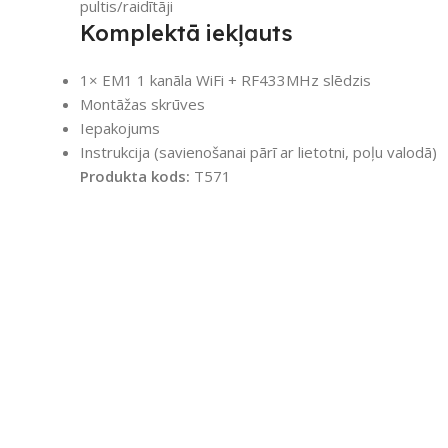
pultis/raidītāji
Komplektā iekļauts
1× EM1 1 kanāla WiFi + RF433MHz slēdzis
Montāžas skrūves
Iepakojums
Instrukcija (savienošanai pārī ar lietotni, poļu valodā)
Produkta kods:
T571