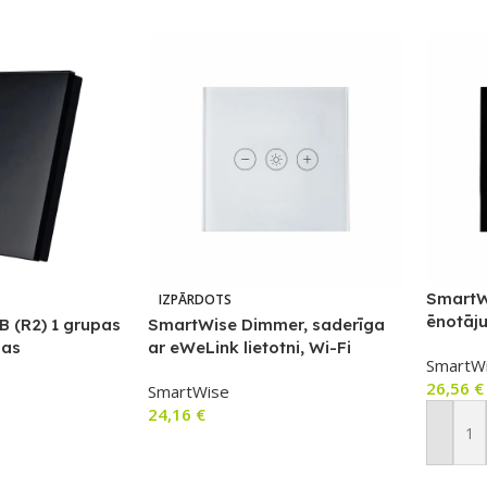
SmartWi
IZPĀRDOTS
ēnotāju
 (R2) 1 grupas
SmartWise Dimmer, saderīga
slēdzis
nas
ar eWeLink lietotni, Wi-Fi
SmartW
melnu s
melns)
pieskāriena reostata slēdzis
26,56
€
paneli
SmartWise
(ar baltu stikla priekšējo
24,16
€
paneli)
Pievie
Lasīt Vairāk