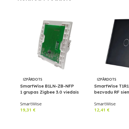
IZPĀRDOTS
IZPĀRDOTS
SmartWise B1LN-ZB-NFP
SmartWise T1R1B
1 grupas Zigbee 3.0 viedais
bezvadu RF sie
sienas slēdzis ar fizisku pogu
skārienslēdzis (
SmartWise
SmartWise
(bez priekšējā paneļa)
19,31
€
12,41
€
Lasīt Vairāk
Lasīt Vairāk