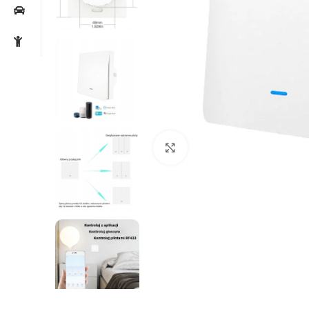
Noklikšķiniet, lai palielin