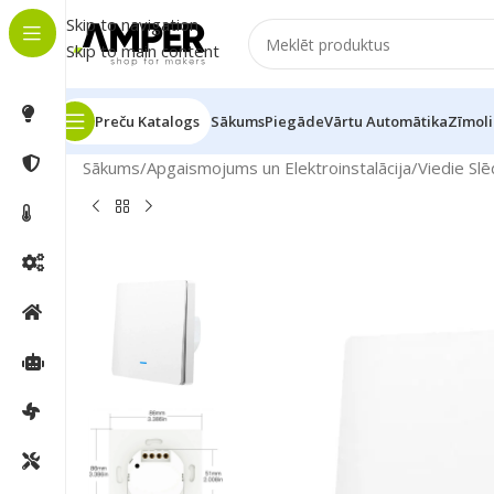
Skip to navigation
Skip to main content
Preču Katalogs
Sākums
Piegāde
Vārtu Automātika
Zīmoli
Sākums
/
Apgaismojums un Elektroinstalācija
/
Viedie Slē