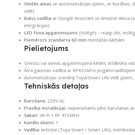
Viedās ainas
un automatizācijas (piem., ar kustības,
vidē)
Balss vadība
ar Google Assistant un Amazon Alexa (a
integrācijas)
LED fona apgaismojums
(izslēgts – maigi zils, ieslē
Piemērots standarta 60 mm
montāžas kārbām
Pielietojums
Griestu vai sienas apgaismojuma ķēdes attālināta va
Ātra gaismas vadība ar RF433MHz pogām/raidītājiem 
Automatizācijas scenāriji Tuya/Smart Life vidē (piem.,
Tehniskās detaļas
Barošana:
230V AC
Prasība instalācijai:
nepieciešams pilns barošanas a
Sakari:
Wi‑Fi + RF 433MHz
Kanālu skaits:
1
Vadība:
lietotne (Tuya Smart / Smart Life), mehānis