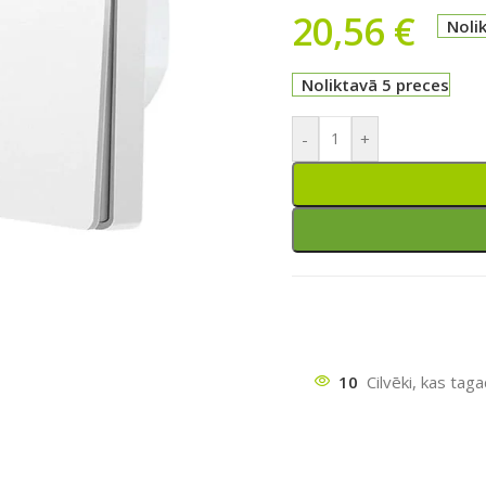
20,56
€
Noli
Noliktavā 5 preces
-
+
ātu
10
Cilvēki, kas tag