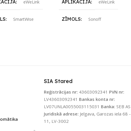
KĀCIJA
APLIKĀCIJA
eWeLink
eWeLink
LS
ZĪMOLS
SmartWise
Sonoff
ENOJUMS
SAVIENOJUMS
Wi-Fi
Wi-Fi
JAMS UZREIZ
PIEEJAMS UZREIZ
Nē
Nē
IZ PIEEJAMAIS
UZREIZ PIEEJAMAIS
TS
SKAITS
SIA Stared
Reģistrācijas nr:
43603092341
PVN nr:
LV43603092341
Bankas konta nr:
LV07UNLA0055003115031
Banka:
SEB AS
Juridiskā adrese:
Jelgava, Garozas iela 68 -
tomātika
11, LV-3002