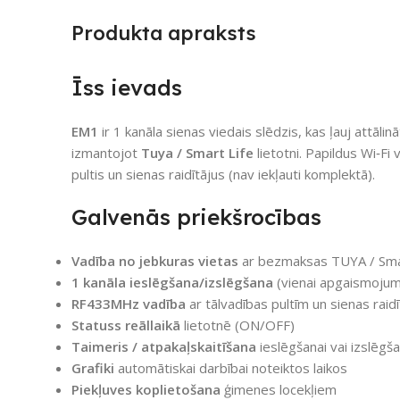
Produkta apraksts
Īss ievads
EM1
ir 1 kanāla sienas viedais slēdzis, kas ļauj attāli
izmantojot
Tuya / Smart Life
lietotni. Papildus Wi‑Fi 
pultis un sienas raidītājus (nav iekļauti komplektā).
Galvenās priekšrocības
Vadība no jebkuras vietas
ar bezmaksas TUYA / Smart
1 kanāla ieslēgšana/izslēgšana
(vienai apgaismojuma 
RF433MHz vadība
ar tālvadības pultīm un sienas raid
Statuss reāllaikā
lietotnē (ON/OFF)
Taimeris / atpakaļskaitīšana
ieslēgšanai vai izslēgša
Grafiki
automātiskai darbībai noteiktos laikos
Piekļuves koplietošana
ģimenes locekļiem