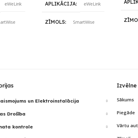
APLI
APLIKĀCIJA
eWeLink
eWeLink
ZĪMO
ZĪMOLS
artWise
SmartWise
SAVI
S
SAVIENOJUMS
Wi-Fi
i
PIEE
PIEEJAMS UZREIZ
Nē
REIZ
Nē
UZRE
UZREIZ PIEEJAMAIS
SKAI
SKAITS
rijas
Izvēlne
JAMAIS
Sākums
aismojums un Elektroinstalācija
Piegāde
as Drošība
Vārtu au
mata kontrole