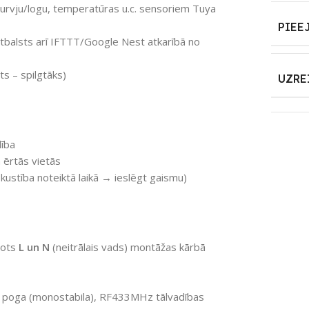
 durvju/logu, temperatūras u.c. sensoriem Tuya
PIEE
tbalsts arī IFTTT/Google Nest atkarībā no
gts – spilgtāks)
UZRE
dība
ērtās vietās
 kustība noteiktā laikā → ieslēgt gaismu)
vots
L un N
(neitrālais vads) montāžas kārbā
ka poga (monostabila), RF433MHz tālvadības