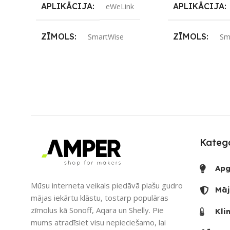
APLIKĀCIJA
APLIKĀCIJA
eWeLink
ZĪMOLS
ZĪMOLS
SmartWise
Sm
SAVIENOJUMS
SAVIENOJUM
ZigBee
RF raidītājs
,
Wi-F
PIEEJAMS UZREIZ
Nē
PIEEJAMS UZ
UZREIZ PIEEJAMAIS
SKAITS
Katego
UZREIZ PIEE
SKAITS
Apg
Mūsu interneta veikals piedāvā plašu gudro
Māj
mājas iekārtu klāstu, tostarp populāras
zīmolus kā Sonoff, Aqara un Shelly. Pie
Kli
mums atradīsiet visu nepieciešamo, lai