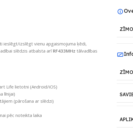
Ov
ZĪMO
nāti ieslēgt/izslēgt vienu apgaismojuma ķēdi,
vadībai slēdzis atbalsta arī
RF433MHz
tālvadības
Inf
ZĪMO
 Life lietotni (Android/iOS)
līnijai)
SAVI
ītājiem (pārošana ar slēdzi)
nai pēc noteikta laika
APLI