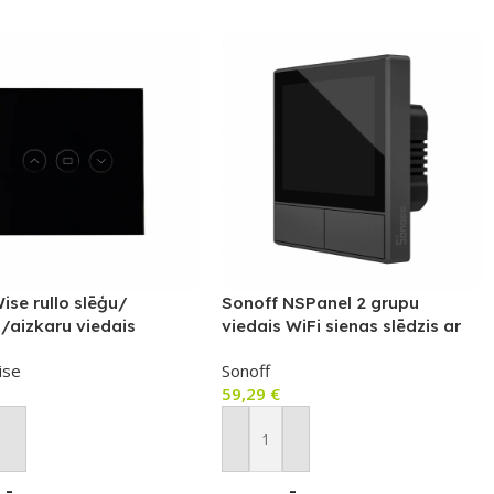
se rullo slēģu/
Sonoff NSPanel 2 grupu
/aizkaru viedais
viedais WiFi sienas slēdzis ar
, saderīgs ar eWeLink, ar
LED paneli, termostatu un
ise
Sonoff
kārienstikla priekšējo
viedās ainas slēdža funkciju
59,29
€
not Grozam
Pievienot Grozam