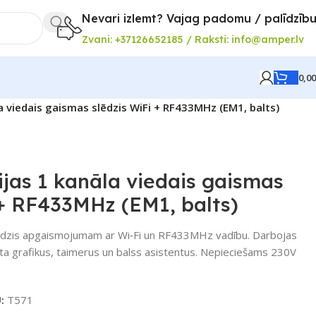
Nevari izlemt? Vajag padomu / palīdzīb
Zvani: +37126652185 / Raksti: info@amper.lv
0,0
a viedais gaismas slēdzis WiFi + RF433MHz (EM1, balts)
jas 1 kanāla viedais gaismas
 + RF433MHz (EM1, balts)
slēdzis apgaismojumam ar Wi‑Fi un RF433MHz vadību. Darbojas
sta grafikus, taimerus un balss asistentus. Nepieciešams 230V
U:
T571