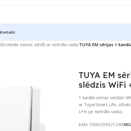
Kontakti
dži
/
Viedie sienas slēdži ar neitrālu vadu
/
TUYA EM sērijas 1 kanāl
TUYA EM sēri
slēdzis WiFi
1 kanāla sienas viedais 
ar Tuya/Smart Life, atbal
L+N (ar neitrālo vadu).
EAN:
5906203621248
SK