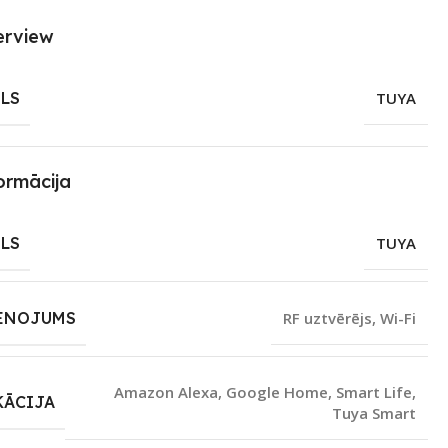
erview
LS
TUYA
ormācija
LS
TUYA
ENOJUMS
RF uztvērējs
,
Wi-Fi
Amazon Alexa
,
Google Home
,
Smart Life
,
KĀCIJA
Tuya Smart