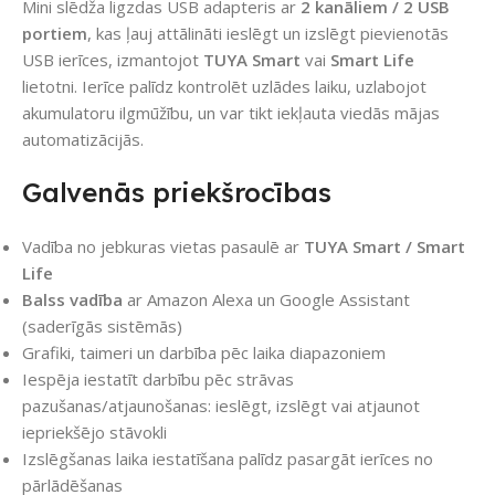
Mini slēdža ligzdas USB adapteris ar
2 kanāliem / 2 USB
portiem
, kas ļauj attālināti ieslēgt un izslēgt pievienotās
USB ierīces, izmantojot
TUYA Smart
vai
Smart Life
lietotni. Ierīce palīdz kontrolēt uzlādes laiku, uzlabojot
akumulatoru ilgmūžību, un var tikt iekļauta viedās mājas
automatizācijās.
Galvenās priekšrocības
Vadība no jebkuras vietas pasaulē ar
TUYA Smart / Smart
Life
Balss vadība
ar Amazon Alexa un Google Assistant
(saderīgās sistēmās)
Grafiki, taimeri un darbība pēc laika diapazoniem
Iespēja iestatīt darbību pēc strāvas
pazušanas/atjaunošanas: ieslēgt, izslēgt vai atjaunot
iepriekšējo stāvokli
Izslēgšanas laika iestatīšana palīdz pasargāt ierīces no
pārlādēšanas