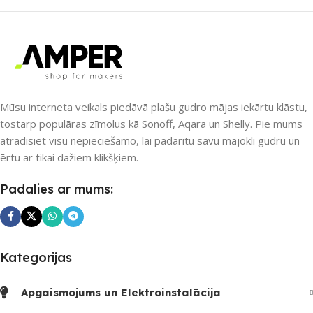
PIEEJAMS UZREIZ
Jā
ZĪMOLS
Sonoff
UZREIZ PIEEJAMAIS
SAVIENOJUMS
SKAITS
Bluetooth
,
Wi-Fi
Mūsu interneta veikals piedāvā plašu gudro mājas iekārtu klāstu,
3
tostarp populāras zīmolus kā Sonoff, Aqara un Shelly. Pie mums
atradīsiet visu nepieciešamo, lai padarītu savu mājokli gudru un
PIEEJAMS UZREIZ
ērtu ar tikai dažiem klikšķiem.
Nē
Padalies ar mums:
UZREIZ PIEEJAMAIS
SKAITS
Kategorijas
Apgaismojums un Elektroinstalācija