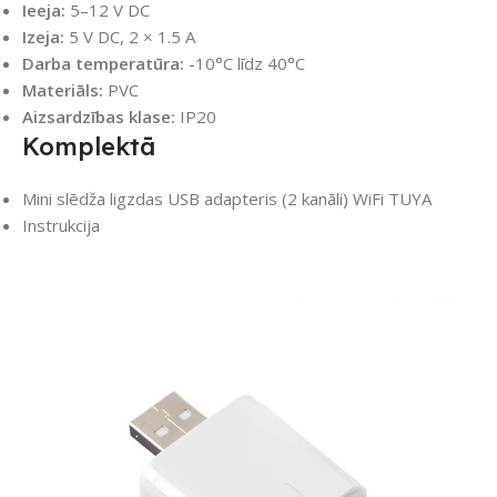
Ieeja:
5–12 V DC
Izeja:
5 V DC, 2 × 1.5 A
Darba temperatūra:
-10°C līdz 40°C
Materiāls:
PVC
Aizsardzības klase:
IP20
Komplektā
Mini slēdža ligzdas USB adapteris (2 kanāli) WiFi TUYA
Instrukcija