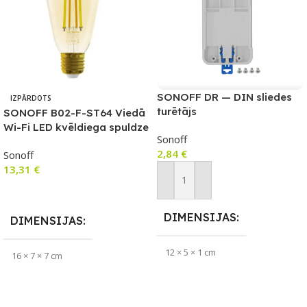
SONOFF DR — DIN sliedes
IZPĀRDOTS
turētājs
SONOFF B02-F-ST64 Viedā
Wi-Fi LED kvēldiega spuldze
Sonoff
2,84
€
Sonoff
13,31
€
Pievienot Grozam
Lasīt Vairāk
DIMENSIJAS
DIMENSIJAS
12 × 5 × 1 cm
16 × 7 × 7 cm
ZĪMOLS
Sonoff
APLIKĀCIJA
eWeLink