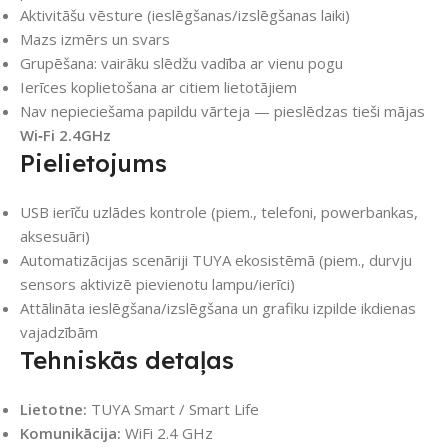
Aktivitāšu vēsture (ieslēgšanas/izslēgšanas laiki)
Mazs izmērs un svars
Grupēšana: vairāku slēdžu vadība ar vienu pogu
Ierīces koplietošana ar citiem lietotājiem
Nav nepieciešama papildu vārteja — pieslēdzas tieši mājas
Wi‑Fi 2.4GHz
Pielietojums
USB ierīču uzlādes kontrole (piem., telefoni, powerbankas,
aksesuāri)
Automatizācijas scenāriji TUYA ekosistēmā (piem., durvju
sensors aktivizē pievienotu lampu/ierīci)
Attālināta ieslēgšana/izslēgšana un grafiku izpilde ikdienas
vajadzībām
Tehniskās detaļas
Lietotne:
TUYA Smart / Smart Life
Komunikācija:
WiFi 2.4 GHz