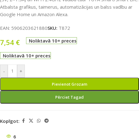
Atbalsta grafikus, taimerus, automatizācijas un balss vadību ar
Google Home un Amazon Alexa.
EAN:
5906203621880
SKU:
T872
7,54
€
Noliktavā 10+ preces
Noliktavā 10+ preces
-
+
Pievienot Grozam
Pērciet Tagad
Kopīgot:
6