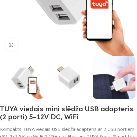
Noklikšķiniet, lai palielinātu
TUYA viedais mini slēdža USB adapteris
(2 porti) 5–12V DC, WiFi
Kompakts TUYA viedais USB slēdža adapteris ar 2 USB portiem
(5V, 2×1.5A) un Wi‑Fi 2.4GHz vadību caur TUYA Smart/Smart Life.