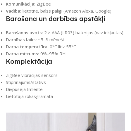
Komunikācija:
ZigBee
Vadība:
lietotne, balss palīgi (Amazon Alexa, Google)
Barošana un darbības apstākļi
Barošanas avots:
2 × AAA (LR03) baterijas (nav iekļautas)
Darbības laiks:
~5–8 mēneši
Darba temperatūra:
0°C līdz 55°C
Darba mitrums:
0%–95% RH
Komplektācija
ZigBee vibrācijas sensors
Stiprinājums/statīvs
Divpusēja līmlente
Lietotāja rokasgrāmata