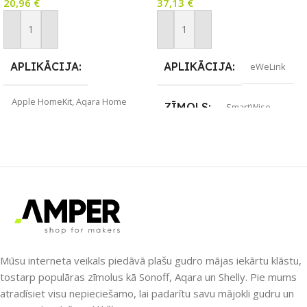
20,96
€
37,13
€
Pievienot Grozam
Pievienot Grozam
APLIKĀCIJA
APLIKĀCIJA
eWeLink
Apple HomeKit
,
Aqara Home
ZĪMOLS
SmartWise
ZĪMOLS
Aqara
SAVIENOJUMS
ZigBee
SAVIENOJUMS
ZigBee
PIEEJAMS UZREIZ
Jā
PIEEJAMS UZREIZ
Jā
UZREIZ PIEEJAMAIS
SKAITS
Mūsu interneta veikals piedāvā plašu gudro mājas iekārtu klāstu,
UZREIZ PIEEJAMAIS
SKAITS
tostarp populāras zīmolus kā Sonoff, Aqara un Shelly. Pie mums
5
atradīsiet visu nepieciešamo, lai padarītu savu mājokli gudru un