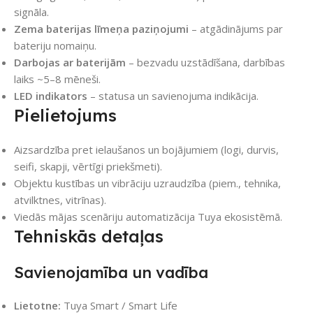
signāla.
Zema baterijas līmeņa paziņojumi
– atgādinājums par
bateriju nomaiņu.
Darbojas ar baterijām
– bezvadu uzstādīšana, darbības
laiks ~5–8 mēneši.
LED indikators
– statusa un savienojuma indikācija.
Pielietojums
Aizsardzība pret ielaušanos un bojājumiem (logi, durvis,
seifi, skapji, vērtīgi priekšmeti).
Objektu kustības un vibrāciju uzraudzība (piem., tehnika,
atvilktnes, vitrīnas).
Viedās mājas scenāriju automatizācija Tuya ekosistēmā.
Tehniskās detaļas
Savienojamība un vadība
Lietotne:
Tuya Smart / Smart Life