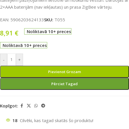
2×AAA baterijām (nav iekļautas) un prasa ZigBee vārteju.
EAN:
5906203624133
SKU:
T055
8,91
€
Noliktavā 10+ preces
Noliktavā 10+ preces
-
+
Pievienot Grozam
Pērciet Tagad
Kopīgot:
18
Cilvēki, kas tagad skatās šo produktu!