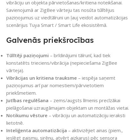
vibrāciju un objekta pārvietošanas/kritiena noteikšanai.
Savienojumā ar ZigBee vārteju tas nosūta tūlītējus
paziņojumus uz viedtālruni un ļauj veidot automatizācijas
scenārijus Tuya Smart / Smart Life ekosistēmā.
Galvenās priekšrocības
Tūlītēji paziņojumi
– brīdinājumi tālrunī, kad tiek
konstatēts trieciens/vibrācija (nepieciešama ZigBee
vārteja).
Vibrācijas un kritiena trauksme
– iespēja saņemt
paziņojumus arī par nomestiem/pārvietotiem
priekšmetiem.
Jutības regulēšana
– zems/augsts līmenis precīzākai
pielāgošanai uzraugāmajam objektam un montāžas vietai.
Notikumu vēsture
– vibrāciju un automatizāciju ieraksti
lietotnē.
Inteliģenta automatizācija
– aktivizējiet ainas (piem.,
ieslēgt gaismu, sirēnu, atvērt aizkarus) pēc sensora