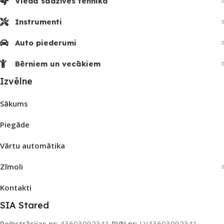
Viedā sadzīves tehnika
Instrumenti
Auto piederumi
Bērniem un vecākiem
Izvēlne
Sākums
Piegāde
Vārtu automātika
Zīmoli
Kontakti
SIA Stared
Reģistrācijas nr:
43603092341
PVN nr:
LV43603092341