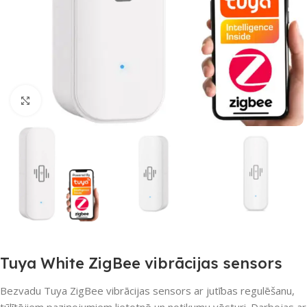
Noklikšķiniet, lai palielinātu
Tuya White ZigBee vibrācijas sensors
Bezvadu Tuya ZigBee vibrācijas sensors ar jutības regulēšanu,
tūlītējiem paziņojumiem lietotnē un notikumu vēsturi. Darbojas ar