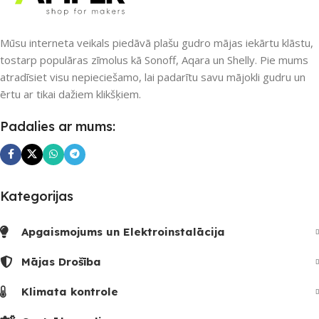
PIEEJAMS UZREIZ
PIEEJAMS UZREIZ
Nē
Nē
Mūsu interneta veikals piedāvā plašu gudro mājas iekārtu klāstu,
tostarp populāras zīmolus kā Sonoff, Aqara un Shelly. Pie mums
atradīsiet visu nepieciešamo, lai padarītu savu mājokli gudru un
UZREIZ PIEEJAMAIS
UZREIZ PIEEJAMAIS
SKAITS
ērtu ar tikai dažiem klikšķiem.
SKAITS
Padalies ar mums:
Kategorijas
Apgaismojums un Elektroinstalācija
Mājas Drošība
Klimata kontrole