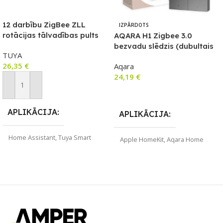
12 darbību ZigBee ZLL
IZPĀRDOTS
rotācijas tālvadības pults
AQARA H1 Zigbee 3.0
HUE TUYA (T605)
bezvadu slēdzis (dubultais
TUYA
rokturis), pelēks
26,35
€
Aqara
24,19
€
Pievienot Grozam
Lasīt Vairāk
APLIKĀCIJA
APLIKĀCIJA
Home Assistant
,
Tuya Smart
Apple HomeKit
,
Aqara Home
ZĪMOLS
TUYA
ZĪMOLS
Aqara
SAVIENOJUMS
ZigBee
SAVIENOJUMS
ZigBee