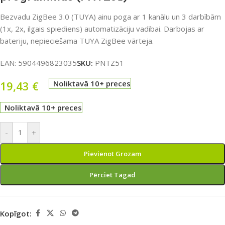
Bezvadu ZigBee 3.0 (TUYA) ainu poga ar 1 kanālu un 3 darbībām
(1x, 2x, ilgais spiediens) automatizāciju vadībai. Darbojas ar
bateriju, nepieciešama TUYA ZigBee vārteja.
EAN:
5904496823035
SKU:
PNTZ51
19,43
€
Noliktavā 10+ preces
Noliktavā 10+ preces
-
+
Pievienot Grozam
Pērciet Tagad
Kopīgot: