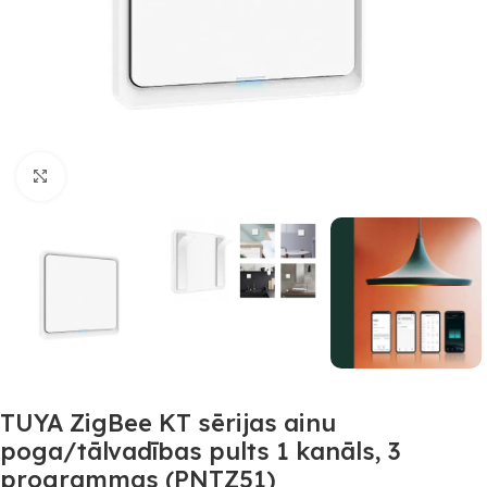
Noklikšķiniet, lai palielinātu
TUYA ZigBee KT sērijas ainu
poga/tālvadības pults 1 kanāls, 3
programmas (PNTZ51)