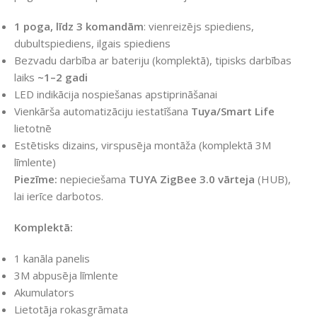
1 poga, līdz 3 komandām
: vienreizējs spiediens,
dubultspiediens, ilgais spiediens
Bezvadu darbība ar bateriju (komplektā), tipisks darbības
laiks
~1–2 gadi
LED indikācija nospiešanas apstiprināšanai
Vienkārša automatizāciju iestatīšana
Tuya/Smart Life
lietotnē
Estētisks dizains, virspusēja montāža (komplektā 3M
līmlente)
Piezīme:
nepieciešama
TUYA ZigBee 3.0 vārteja
(HUB),
lai ierīce darbotos.
Komplektā:
1 kanāla panelis
3M abpusēja līmlente
Akumulators
Lietotāja rokasgrāmata