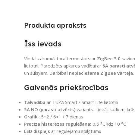
Produkta apraksts
Īss ievads
Viedais akumulatora termostats ar
ZigBee 3.0
savien
lietotni. Paredzēts apkures vadībai ar
5A parasti atv
un sūkņiem.
Darbībai nepieciešama ZigBee vārteja
.
Galvenās priekšrocības
Tālvadība
ar TUYA Smart / Smart Life lietotni
5A NO (parasti atvērts)
variants – ideāli katliem, kr
Grafiki:
5+2 / 6+1 / 7 dienas
Precīza histerēzes regulēšana:
0,5 °C līdz 10 °C
LED displejs
ar regulējamu spilgtumu