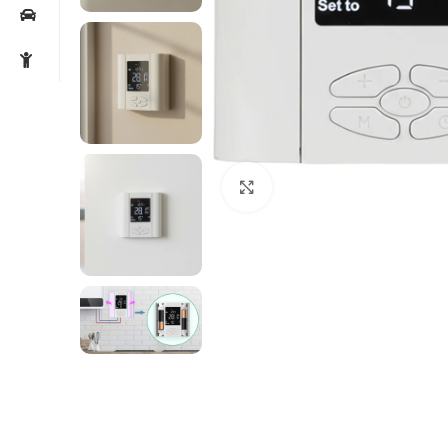
Noklikšķiniet, lai palielin