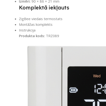
Izmēri:
90 × 86 × 21 mm
Komplektā iekļauts
ZigBee viedais termostats
Montāžas komplekts
Instrukcija
Produkta kods:
TRZ089