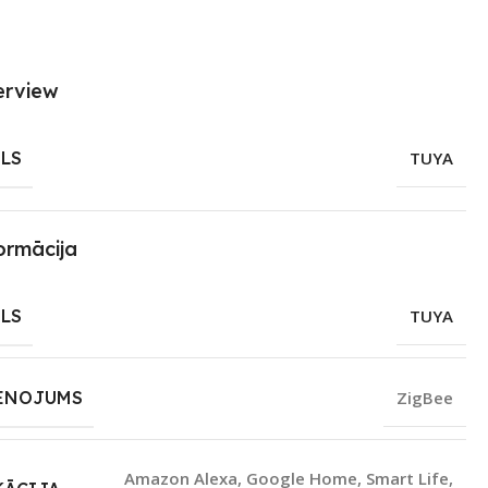
erview
LS
TUYA
ormācija
LS
TUYA
ENOJUMS
ZigBee
Amazon Alexa
,
Google Home
,
Smart Life
,