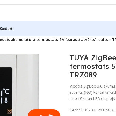
Kontakti
edais akumulatora termostats 5A (parasti atvērts), balts – 
TUYA ZigBee
termostats 5A
TRZ089
Viedais ZigBee 3.0 akumul
atvērts (NO) kontakts kat
histerēze un LED displejs
EAN:
5906203620128
SK