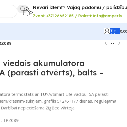
Nevari izlemt? Vajag padomu / palīdzīb
Zvani: +37126652185 / Raksti: info@amper.lv
0,0
TRZ089
 viedais akumulatora
 (parasti atvērts), balts –
atora termostats ar TUYA/Smart Life vadību, 5A parasti
liem/krāsnīm/sūkņiem, grafiki 5+2/6+1/7 dienas, regulējama
. Darbībai nepieciešama ZigBee vārteja.
U:
TRZ089