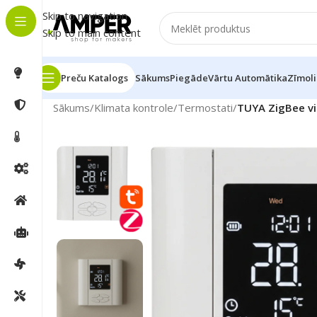
Skip to navigation
Skip to main content
Preču Katalogs
Sākums
Piegāde
Vārtu Automātika
Zīmoli
Sākums
/
Klimata kontrole
/
Termostati
/
TUYA ZigBee vi