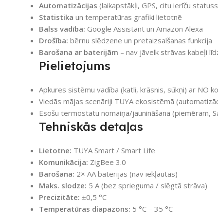
Automatizācijas
(laikapstākļi, GPS, citu ierīču statuss
Statistika
un temperatūras grafiki lietotnē
Balss vadība:
Google Assistant un Amazon Alexa
Drošība:
bērnu slēdzene un pretaizsalšanas funkcija
Barošana ar baterijām
– nav jāvelk strāvas kabeļi lī
Pielietojums
Apkures sistēmu vadība (katli, krāsnis, sūkņi) ar NO k
Viedās mājas scenāriji TUYA ekosistēmā (automatizācij
Esošu termostatu nomaiņa/jaunināšana (piemēram, Sal
Tehniskās detaļas
Lietotne:
TUYA Smart / Smart Life
Komunikācija:
ZigBee 3.0
Barošana:
2× AA baterijas (nav iekļautas)
Maks. slodze:
5 A (bez sprieguma / slēgtā strāva)
Precizitāte:
±0,5 °C
Temperatūras diapazons:
5 °C – 35 °C