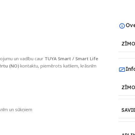
Ov
ZĪMO
ojumu un vadību caur
TUYA Smart / Smart Life
ērtu (NO)
kontaktu, piemērots katliem, krāsnīm
Inf
ZĪMO
āsnīm un sūkņiem
SAVI