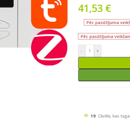
41,53
€
Pēc pasūtījuma veik
Pēc pasūtījuma veikšan
-
+
ātu
19
Cilvēki, kas tag