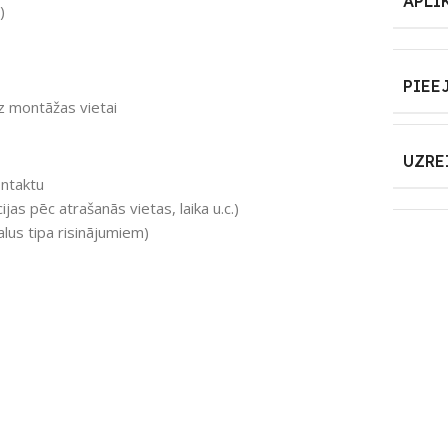
APLI
)
PIEE
dz montāžas vietai
UZRE
ontaktu
as pēc atrašanās vietas, laika u.c.)
us tipa risinājumiem)