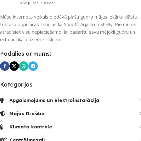
Mūsu interneta veikals piedāvā plašu gudro mājas iekārtu klāstu,
tostarp populāras zīmolus kā Sonoff, Aqara un Shelly. Pie mums
atradīsiet visu nepieciešamo, lai padarītu savu mājokli gudru un
ērtu ar tikai dažiem klikšķiem.
Padalies ar mums:
Kategorijas
Apgaismojums un Elektroinstalācija
Mājas Drošība
Klimata kontrole
Centrālmezgli