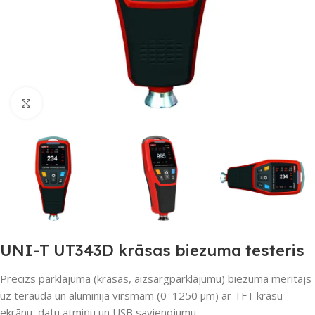
Noklikšķiniet, lai palielinātu
UNI-T UT343D krāsas biezuma testeris
Precīzs pārklājuma (krāsas, aizsargpārklājumu) biezuma mērītājs
uz tērauda un alumīnija virsmām (0–1250 µm) ar TFT krāsu
ekrānu, datu atmiņu un USB savienojumu.