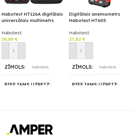
Habotest HT126A digitālais
Digitālais anemometrs
universālais multimetrs
Habotest HT605
Habotest
Habotest
30,89
€
21,82
€
Pievienot Grozam
Pievienot Grozam
ZĪMOLS
ZĪMOLS
Habotest
Habotest
PIEEJAMS UZREIZ
PIEEJAMS UZREIZ
Nē
Nē
UZREIZ PIEEJAMAIS
UZREIZ PIEEJAMAIS
SKAITS
SKAITS