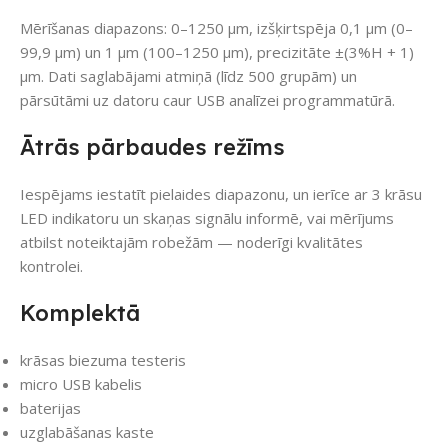
Mērīšanas diapazons: 0–1250 µm, izšķirtspēja 0,1 µm (0–
99,9 µm) un 1 µm (100–1250 µm), precizitāte ±(3%H + 1)
µm. Dati saglabājami atmiņā (līdz 500 grupām) un
pārsūtāmi uz datoru caur USB analīzei programmatūrā.
Ātrās pārbaudes režīms
Iespējams iestatīt pielaides diapazonu, un ierīce ar 3 krāsu
LED indikatoru un skaņas signālu informē, vai mērījums
atbilst noteiktajām robežām — noderīgi kvalitātes
kontrolei.
Komplektā
krāsas biezuma testeris
micro USB kabelis
baterijas
uzglabāšanas kaste