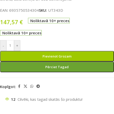
EAN:
6935750534304
SKU:
UT343D
147,57
€
Noliktavā 10+ preces
Noliktavā 10+ preces
-
+
Pievienot Grozam
Pērciet Tagad
Kopīgot:
12
Cilvēki, kas tagad skatās šo produktu!