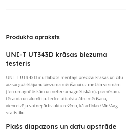
Produkta apraksts
UNI-T UT343D krāsas biezuma
testeris
UNI-T UT343D ir uzlabots mērītājs precīzai krāsas un citu
aizsargpārklājumu biezuma mērīšanai uz metāla virsmām
(ferromagnētiskām un neferromagnētiskām), piemēram,
tērauda un alumīnija. Ierīce atbalsta ātru mērīšanu,
vienreizēju vai nepārtrauktu režīmu, kā arī Max/Min/Avg
statistiku.
Plašs diapazons un datu apstrāde