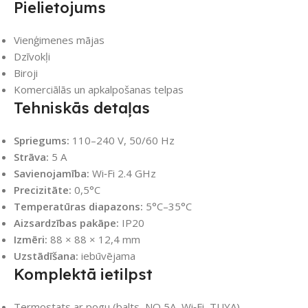
Pielietojums
Vienģimenes mājas
Dzīvokļi
Biroji
Komerciālās un apkalpošanas telpas
Tehniskās detaļas
Spriegums:
110–240 V, 50/60 Hz
Strāva:
5 A
Savienojamība:
Wi‑Fi 2.4 GHz
Precizitāte:
0,5°C
Temperatūras diapazons:
5°C–35°C
Aizsardzības pakāpe:
IP20
Izmēri:
88 × 88 × 12,4 mm
Uzstādīšana:
iebūvējama
Komplektā ietilpst
Termostats ar pogu (balts, NO 5A, Wi‑Fi, TUYA)