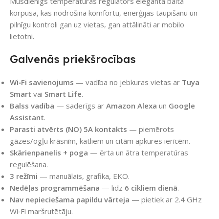
Mūsdienīgs temperatūras regulators elegantā baltā
korpusā, kas nodrošina komfortu, enerģijas taupīšanu un
pilnīgu kontroli gan uz vietas, gan attālināti ar mobilo
lietotni.
Galvenās priekšrocības
Wi‑Fi savienojums
— vadība no jebkuras vietas ar
Tuya
Smart
vai
Smart Life
.
Balss vadība
— saderīgs ar
Amazon Alexa
un
Google
Assistant
.
Parasti atvērts (NO) 5A kontakts
— piemērots
gāzes/ogļu krāsnīm, katliem un citām apkures ierīcēm.
Skārienpanelis + poga
— ērta un ātra temperatūras
regulēšana.
3 režīmi
— manuālais, grafika, EKO.
Nedēļas programmēšana
— līdz
6 cikliem dienā
.
Nav nepieciešama papildu vārteja
— pietiek ar 2.4 GHz
Wi‑Fi maršrutētāju.