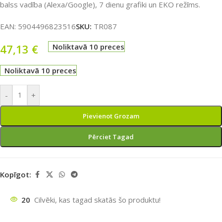
balss vadība (Alexa/Google), 7 dienu grafiki un EKO režīms.
EAN:
5904496823516
SKU:
TR087
47,13
€
Noliktavā 10 preces
Noliktavā 10 preces
-
+
Pievienot Grozam
Pērciet Tagad
Kopīgot:
20
Cilvēki, kas tagad skatās šo produktu!