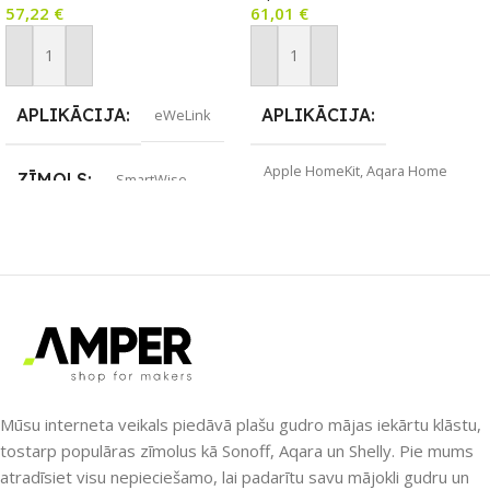
57,22
€
61,01
€
panelis, krāsains
skārienekrāns
Pievienot Grozam
Pievienot Grozam
APLIKĀCIJA
APLIKĀCIJA
eWeLink
Apple HomeKit
,
Aqara Home
ZĪMOLS
SmartWise
ZĪMOLS
Aqara
SAVIENOJUMS
Wi-Fi
SAVIENOJUMS
ZigBee
PIEEJAMS UZREIZ
Jā
PIEEJAMS UZREIZ
UZREIZ PIEEJAMAIS
SKAITS
Nē
Mūsu interneta veikals piedāvā plašu gudro mājas iekārtu klāstu,
tostarp populāras zīmolus kā Sonoff, Aqara un Shelly. Pie mums
2
atradīsiet visu nepieciešamo, lai padarītu savu mājokli gudru un
UZREIZ PIEEJAMAIS