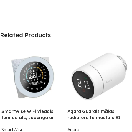
Related Products
SmartWise WiFi viedais
Aqara Gudrais mājas
termostats, saderīga ar
radiatora termostats E1
lietotni COLOR eWeLink, A
SmartWise
Aqara
tips (5A), balts priekšējais