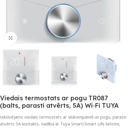
Noklikšķiniet, lai palielinātu
Viedais termostats ar pogu TR087
(balts, parasti atvērts, 5A) Wi‑Fi TUYA
Iebūvējams viedais termostats ar skārienpaneli un pogu, parasti
atvērts 5A kontakts. Vadība ar Tuya Smart/Smart Life lietotni,