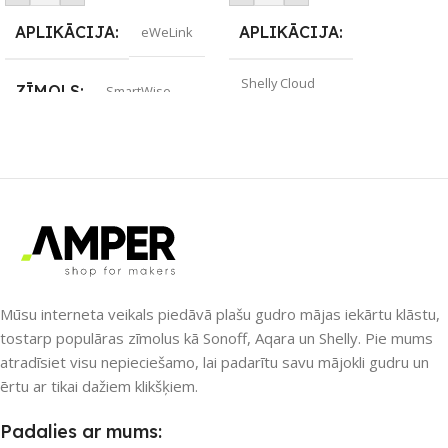
APLIKĀCIJA
APLIKĀCIJA
eWeLink
Shelly Cloud
ZĪMOLS
SmartWise
ZĪMOLS
Shelly
SAVIENOJUMS
Wi-Fi
PIEEJAMS UZREIZ
Jā
PIEEJAMS UZREIZ
Jā
UZREIZ PIEEJAMAIS
UZREIZ PIEEJAMAIS
SKAITS
SKAITS
Mūsu interneta veikals piedāvā plašu gudro mājas iekārtu klāstu,
4
tostarp populāras zīmolus kā Sonoff, Aqara un Shelly. Pie mums
2
atradīsiet visu nepieciešamo, lai padarītu savu mājokli gudru un
ērtu ar tikai dažiem klikšķiem.
Padalies ar mums: