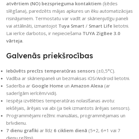
atvērtiem (NO) bezsprieguma kontaktiem
(ķēdes
slēgšana), paredzēts mājas apkures un ēku automatizācijas
risinājumiem. Termostatu var vadīt ar skārienjutīgu paneli
vai attālināti, izmantojot
Tuya Smart
/
Smart Life
lietotni.
Lai ierīce darbotos, ir nepieciešama
TUYA ZigBee 3.0
vārteja
.
Galvenās priekšrocības
Iebūvēts precīzs temperatūras sensors
(±0,5°C).
Vadība ar skārienpaneli un bezmaksas iOS/Android lietotni.
Saderība ar
Google Home
un
Amazon Alexa
(ar
saderīgām ierīcēm/vidi).
Iespēja izvēlēties temperatūras nolasīšanas avotu:
iekšējais, ārējais vai abi (ja tiek izmantots ārējais sensors).
Programmējami režīmi: manuālais, programmējamais un
brīvdienu.
7 dienu grafiki
ar līdz
6 cikliem dienā
(5+2, 6+1 vai 7
dienu režīmi).