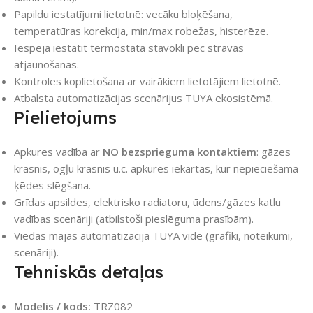
Papildu iestatījumi lietotnē: vecāku bloķēšana,
temperatūras korekcija, min/max robežas, histerēze.
Iespēja iestatīt termostata stāvokli pēc strāvas
atjaunošanas.
Kontroles koplietošana ar vairākiem lietotājiem lietotnē.
Atbalsta automatizācijas scenārijus TUYA ekosistēmā.
Pielietojums
Apkures vadība ar
NO bezsprieguma kontaktiem
: gāzes
krāsnis, ogļu krāsnis u.c. apkures iekārtas, kur nepieciešama
ķēdes slēgšana.
Grīdas apsildes, elektrisko radiatoru, ūdens/gāzes katlu
vadības scenāriji (atbilstoši pieslēguma prasībām).
Viedās mājas automatizācija TUYA vidē (grafiki, noteikumi,
scenāriji).
Tehniskās detaļas
Modelis / kods:
TRZ082