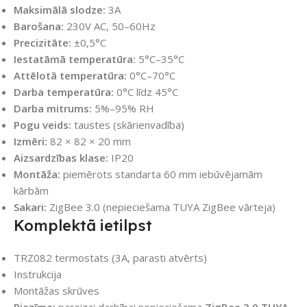
Maksimālā slodze:
3A
Barošana:
230V AC, 50–60Hz
Precizitāte:
±0,5°C
Iestatāmā temperatūra:
5°C–35°C
Attēlotā temperatūra:
0°C–70°C
Darba temperatūra:
0°C līdz 45°C
Darba mitrums:
5%–95% RH
Pogu veids:
taustes (skārienvadība)
Izmēri:
82 × 82 × 20 mm
Aizsardzības klase:
IP20
Montāža:
piemērots standarta 60 mm iebūvējamām
kārbām
Sakari:
ZigBee 3.0 (nepieciešama TUYA ZigBee vārteja)
Komplektā ietilpst
TRZ082 termostats (3A, parasti atvērts)
Instrukcija
Montāžas skrūves
Piezīme:
pareizai darbībai nepieciešama
ZigBee 3.0 TUYA