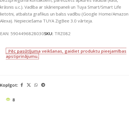
krāsnis u.c.). Vadība ar skārienpaneli un Tuya Smart/Smart Life
lietotni, atbalsta grafikus un balss vadību (Google Home/Amazon
Alexa). Nepieciešama TUYA ZigBee 3.0 vārteja.
EAN:
5904496828030
SKU:
TRZ082
Pēc pasūtījuma veikšanas, gaidiet produktu pieejamības
apstiprinājumu.
Kopīgot:
8