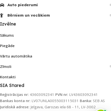
Auto piederumi
Bērniem un vecākiem
Izvēlne
Sākums
Piegāde
Vārtu automātika
Zīmoli
Kontakti
SIA Stared
Reģistrācijas nr:
43603092341
PVN nr:
LV43603092341
Bankas konta nr:
LV07UNLA0055003115031
Banka:
SEB AS
Juridiskā adrese:
Jelgava, Garozas iela 68 - 11, LV-3002