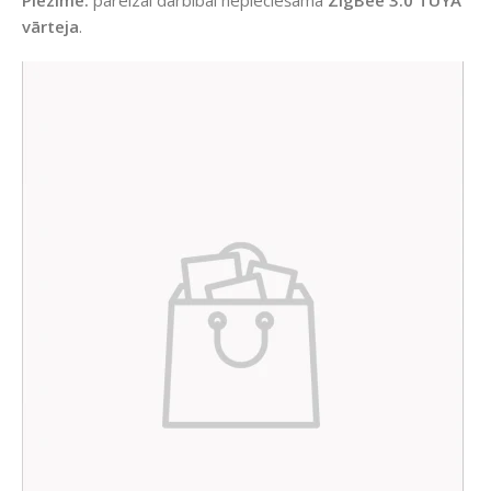
vārteja
.