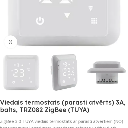
Noklikšķiniet, lai palielinātu
Viedais termostats (parasti atvērts) 3A,
balts, TRZ082 ZigBee (TUYA)
ZigBee 3.0 TUYA viedais termostats ar parasti atvērtiem (NO)
bezsprieguma kontaktiem, paredzēts apkures vadībai (katli,