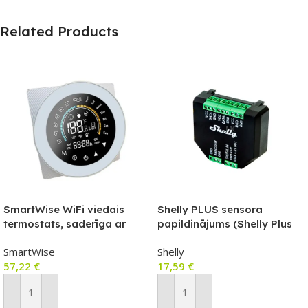
Related Products
SmartWise WiFi viedais
Shelly PLUS sensora
termostats, saderīga ar
papildinājums (Shelly Plus
lietotni COLOR eWeLink, A
sērijas relejiem)
SmartWise
Shelly
tips (5A), balts priekšējais
57,22
€
17,59
€
panelis, krāsains
skārienekrāns
Pievienot Grozam
Pievienot Grozam