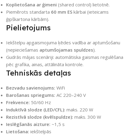
Koplietošana ar ģimeni
(shared control) lietotnē.
Piemērots standarta
60 mm ES
kārbai (ieteicams
ģipškartona kārbām).
Pielietojums
Iekštelpu apgaismojuma ķēdes vadība ar aptumšošanu
(nepieciešamas
aptumšojamas spuldzes
).
Gudrās mājas scenāriji: automātiska gaismas regulēšana
pēc grafika, ainas, attālināta kontrole.
Tehniskās detaļas
Bezvadu savienojums:
WiFi
Barošanas spriegums:
AC 220–240 V
Frekvence:
50/60 Hz
Induktīvā slodze (LED/CFL):
maks. 220 W
Rezistīvā slodze (kvēlspuldze):
maks. 300 W
Ieslēgšanās aizture:
~1,5 s
Lietošana:
iekštelpās