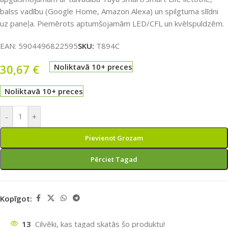
balss vadību (Google Home, Amazon Alexa) un spilgtuma slīdni
uz paneļa. Piemērots aptumšojamām LED/CFL un kvēlspuldzēm.
EAN:
5904496822595
SKU:
T894C
30,67
€
Noliktavā 10+ preces
Noliktavā 10+ preces
-
+
Pievienot Grozam
Pērciet Tagad
Kopīgot:
13
Cilvēki, kas tagad skatās šo produktu!