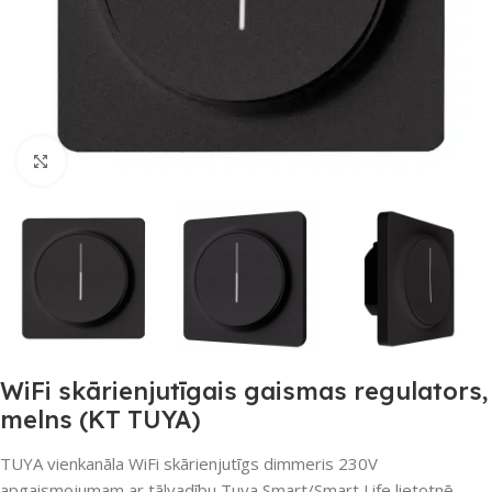
Noklikšķiniet, lai palielinātu
WiFi skārienjutīgais gaismas regulators,
melns (KT TUYA)
TUYA vienkanāla WiFi skārienjutīgs dimmeris 230V
apgaismojumam ar tālvadību Tuya Smart/Smart Life lietotnē,