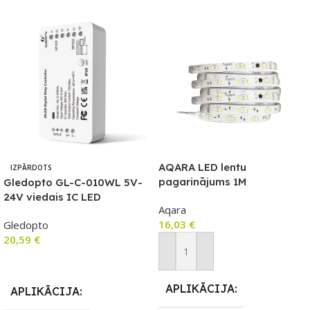
AQARA LED lentu
IZPĀRDOTS
pagarinājums 1M
Gledopto GL-C-010WL 5V-
24V viedais IC LED
Aqara
kontrolieris ar Wi-Fi (WLED
16,03
€
Gledopto
programmaparatūru) ar
20,59
€
mikrofonu
Pievienot Grozam
Lasīt Vairāk
APLIKĀCIJA
APLIKĀCIJA