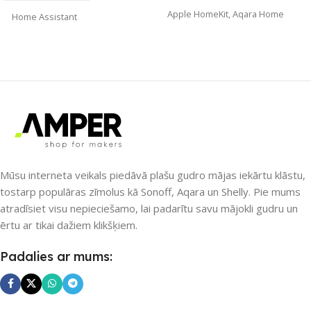
Apple HomeKit
,
Aqara Home
Home Assistant
ZĪMOLS
Aqara
ZĪMOLS
Gledopto
SAVIENOJUMS
ZigBee
SAVIENOJUMS
Wi-Fi
PIEEJAMS UZREIZ
PIEEJAMS UZREIZ
Nē
Nē
Mūsu interneta veikals piedāvā plašu gudro mājas iekārtu klāstu,
tostarp populāras zīmolus kā Sonoff, Aqara un Shelly. Pie mums
atradīsiet visu nepieciešamo, lai padarītu savu mājokli gudru un
UZREIZ PIEEJAMAIS
UZREIZ PIEEJAMAIS
SKAITS
ērtu ar tikai dažiem klikšķiem.
SKAITS
Padalies ar mums: