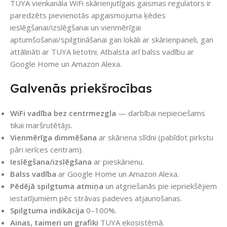
TUYA vienkanāla WiFi skārienjutīgais gaismas regulators ir
paredzēts pievienotās apgaismojuma ķēdes
ieslēgšanai/izslēgšanai un vienmērīgai
aptumšošanai/spilgtināšanai gan lokāli ar skārienpaneli, gan
attālināti ar TUYA lietotni. Atbalsta arī balss vadību ar
Google Home un Amazon Alexa.
Galvenās priekšrocības
WiFi vadība bez centrmezgla
— darbībai nepieciešams
tikai maršrutētājs.
Vienmērīga dimmēšana
ar skāriena slīdni (pabīdot pirkstu
pāri ierīces centram).
Ieslēgšana/izslēgšana
ar pieskārienu.
Balss vadība
ar Google Home un Amazon Alexa.
Pēdējā spilgtuma atmiņa
un atgriešanās pie iepriekšējiem
iestatījumiem pēc strāvas padeves atjaunošanas.
Spilgtuma indikācija
0–100%.
Ainas, taimeri un grafiki
TUYA ekosistēmā.