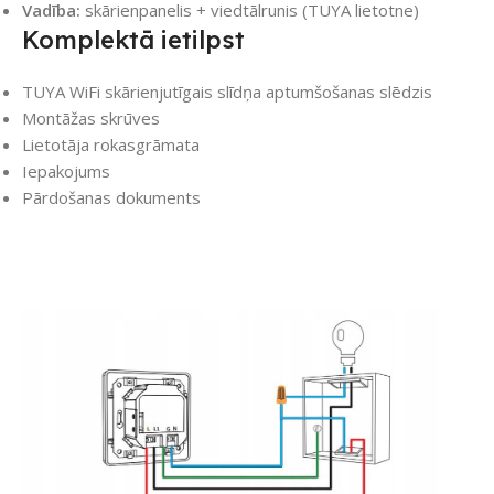
Vadība:
skārienpanelis + viedtālrunis (TUYA lietotne)
Komplektā ietilpst
TUYA WiFi skārienjutīgais slīdņa aptumšošanas slēdzis
Montāžas skrūves
Lietotāja rokasgrāmata
Iepakojums
Pārdošanas dokuments