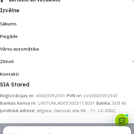
Izvēlne
Sākums
Piegāde
Vārtu automātika
Zīmoli
Kontakti
SIA Stared
Reģistrācijas nr:
43603092341
PVN nr:
LV43603092341
Bankas konta nr:
LV07UNLA0055003115031
Banka:
SEB AS
Juridiskā adrese:
Jelgava, Garozas iela 68 - 11, LV-3002
Sīkdatņu politika
•
Sīkdatņu iestatījumi
•
Privātuma politika