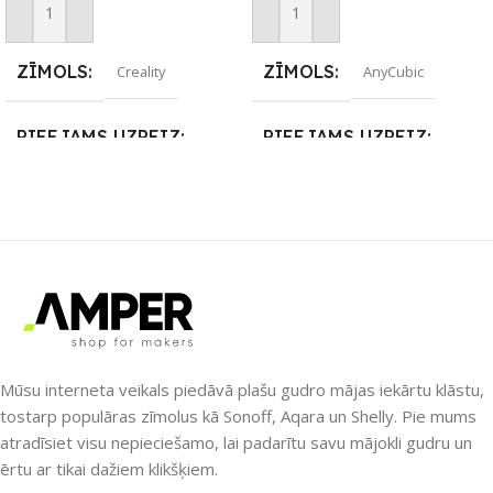
Pievienot Grozam
Pievienot Grozam
ZĪMOLS
ZĪMOLS
Creality
AnyCubic
PIEEJAMS UZREIZ
PIEEJAMS UZREIZ
Nē
Nē
UZREIZ PIEEJAMAIS
UZREIZ PIEEJAMAIS
SKAITS
SKAITS
Mūsu interneta veikals piedāvā plašu gudro mājas iekārtu klāstu,
tostarp populāras zīmolus kā Sonoff, Aqara un Shelly. Pie mums
atradīsiet visu nepieciešamo, lai padarītu savu mājokli gudru un
ērtu ar tikai dažiem klikšķiem.