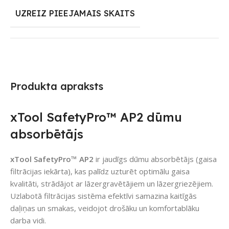
UZREIZ PIEEJAMAIS SKAITS
Produkta apraksts
xTool SafetyPro™ AP2 dūmu
absorbētājs
xTool SafetyPro™ AP2
ir jaudīgs dūmu absorbētājs (gaisa
filtrācijas iekārta), kas palīdz uzturēt optimālu gaisa
kvalitāti, strādājot ar lāzergravētājiem un lāzergriezējiem.
Uzlabotā filtrācijas sistēma efektīvi samazina kaitīgās
daļiņas un smakas, veidojot drošāku un komfortablāku
darba vidi.