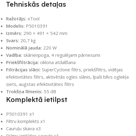
Tehniskās detaļas
Ražotājs:
xTool
Modelis:
P5010391
Izmērs:
290 × 491 × 542 mm
Svars:
20,7 kg
Nominālā jauda:
220 W
Vadība:
skārienpoga, 4 regulējami pārnesumi
Priekšfiltrācija:
ciklona atdalīšana
Filtrācijas slāņi:
SuperCyclone filtrs, priekšfiltrs, vidējas
efektivitātes filtrs, aktivētās ogles slānis, īpaši blīvs oglekļa
siets, augstas efektivitātes filtrs
Trokšņa līmenis:
55 dB
Komplektā ietilpst
P5010391 x1
Filtru komplekts x1
Cauruļu skava x3
Dūmu izplūdes caurule x1