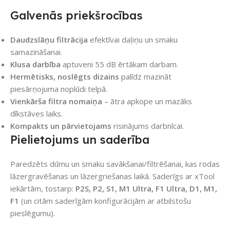
Galvenās priekšrocības
Daudzslāņu filtrācija
efektīvai daļiņu un smaku
samazināšanai.
Klusa darbība
aptuveni 55 dB ērtākam darbam.
Hermētisks, noslēgts dizains
palīdz mazināt
piesārņojuma noplūdi telpā.
Vienkārša filtra nomaiņa
– ātra apkope un mazāks
dīkstāves laiks.
Kompakts un pārvietojams
risinājums darbnīcai.
Pielietojums un saderība
Paredzēts dūmu un smaku savākšanai/filtrēšanai, kas rodas
lāzergravēšanas un lāzergriešanas laikā. Saderīgs ar xTool
iekārtām, tostarp:
P2S, P2, S1, M1 Ultra, F1 Ultra, D1, M1,
F1
(un citām saderīgām konfigurācijām ar atbilstošu
pieslēgumu).