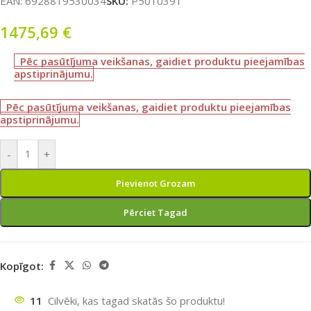
EAN:
6928819530034
SKU:
P5010391
1475,69
€
Pēc pasūtījuma veikšanas, gaidiet produktu pieejamības
apstiprinājumu.
Pēc pasūtījuma veikšanas, gaidiet produktu pieejamības
apstiprinājumu.
-
+
Pievienot Grozam
Pērciet Tagad
Kopīgot:
11
Cilvēki, kas tagad skatās šo produktu!