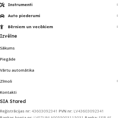
Instrumenti
Auto piederumi
Bērniem un vecākiem
Izvēlne
Sākums
Piegāde
Vārtu automātika
Zīmoli
Kontakti
SIA Stared
Reģistrācijas nr:
43603092341
PVN nr:
LV43603092341
Bankas konta nr:
LV07UNLA0055003115031
Banka:
SEB AS