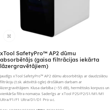
Noklikšķiniet, lai palielinātu
xTool SafetyPro™ AP2 dūmu
absorbētājs (gaisa filtrācijas iekārta
lāzergravētājiem)
Jaudīgs xTool SafetyPro™ AP2 dūmu absorbētājs ar daudzslāņu
filtrāciju (t.sk. aktivētā ogle) drošākam darbam ar
lāzergravētājiem. Klusa darbība (~55 dB), hermētisks korpuss un
vienkārša filtra nomaiņa. Saderīgs ar xTool P2S/P2/S1/M1/M1
Ultra/F1/F1 Ultra/D1/D1 Pro u.c.