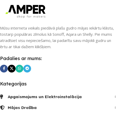
Ethernet / LAN
,
Wi-Fi
PIEEJAMS UZREIZ
PIEEJAMS UZREIZ
Nē
Mūsu interneta veikals piedāvā plašu gudro mājas iekārtu klāstu,
tostarp populāras zīmolus kā Sonoff, Aqara un Shelly. Pie mums
Nē
atradīsiet visu nepieciešamo, lai padarītu savu mājokli gudru un
UZREIZ PIEEJAMAIS
ērtu ar tikai dažiem klikšķiem.
SKAITS
UZREIZ PIEEJAMAIS
Padalies ar mums:
SKAITS
Kategorijas
Apgaismojums un Elektroinstalācija
Mājas Drošība