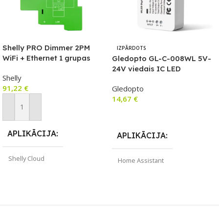
Shelly PRO Dimmer 2PM
IZPĀRDOTS
WiFi + Ethernet 1 grupas
Gledopto GL-C-008WL 5V-
viedais releja slēdzis ar DIN
24V viedais IC LED
Shelly
sliedes atbalstu
kontrolieris ar Wi-Fi (WLED
91,22
€
Gledopto
programmaparatūra)
14,67
€
Pievienot Grozam
Lasīt Vairāk
APLIKĀCIJA
APLIKĀCIJA
Shelly Cloud
Home Assistant
ZĪMOLS
Shelly
SAVIENOJUMS
Wi-Fi
SAVIENOJUMS
ZĪMOLS
Gledopto