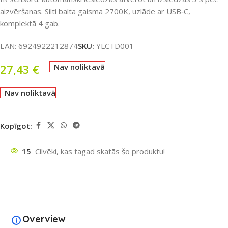
aizvēršanas. Silti balta gaisma 2700K, uzlāde ar USB‑C,
komplektā 4 gab.
EAN:
6924922212874
SKU:
YLCTD001
27,43
€
Nav noliktavā
Nav noliktavā
Kopīgot:
15
Cilvēki, kas tagad skatās šo produktu!
Overview