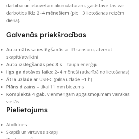
darbībai un iebūvētam akumulatoram, gaidstāvē tas var
darboties līdz
2–4 mēnešiem
(pie ~3 lietošanas reizēm
dienā).
Galvenās priekšrocības
Automātiska ieslēgšanās
ar IR sensoru, atverot
skapīti/atvilktni
Auto izslēgšanās pēc 3 s
– taupa enerģiju
Ilgs gaidstāves laiks
: 2–4 mēneši (atkarībā no lietošanas)
Ātra uzlāde
ar USB‑C (pilna uzlāde ~1 h)
Plāns dizains
– tikai 11 mm biezums
Komplektā 4 gab.
vienmērīgam apgaismojumam vairākās
vietās
Pielietojums
Atvilktnes
Skapīši un virtuves skapji