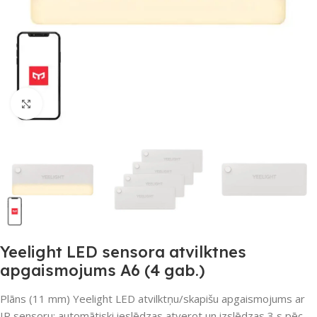
Noklikšķiniet, lai palielinātu
Yeelight LED sensora atvilktnes
apgaismojums A6 (4 gab.)
Plāns (11 mm) Yeelight LED atvilktņu/skapišu apgaismojums ar
IR sensoru: automātiski ieslēdzas atverot un izslēdzas 3 s pēc