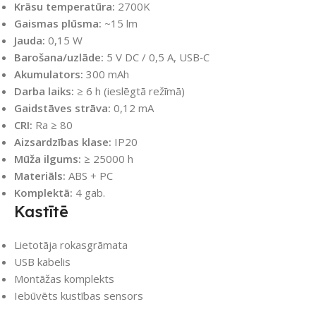
Krāsu temperatūra:
2700K
Gaismas plūsma:
~15 lm
Jauda:
0,15 W
Barošana/uzlāde:
5 V DC / 0,5 A, USB‑C
Akumulators:
300 mAh
Darba laiks:
≥ 6 h (ieslēgtā režīmā)
Gaidstāves strāva:
0,12 mA
CRI:
Ra ≥ 80
Aizsardzības klase:
IP20
Mūža ilgums:
≥ 25000 h
Materiāls:
ABS + PC
Komplektā:
4 gab.
Kastītē
Lietotāja rokasgrāmata
USB kabelis
Montāžas komplekts
Iebūvēts kustības sensors