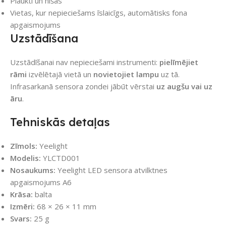
Plaukti un nišas
Vietas, kur nepieciešams īslaicīgs, automātisks fona
apgaismojums
Uzstādīšana
Uzstādīšanai nav nepieciešami instrumenti:
pielīmējiet
rāmi
izvēlētajā vietā un
novietojiet lampu
uz tā.
Infrasarkanā sensora zondei jābūt vērstai
uz augšu vai uz
āru
.
Tehniskās detaļas
Zīmols:
Yeelight
Modelis:
YLCTD001
Nosaukums:
Yeelight LED sensora atvilktnes
apgaismojums A6
Krāsa:
balta
Izmēri:
68 × 26 × 11 mm
Svars:
25 g