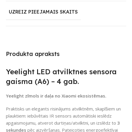
UZREIZ PIEEJAMAIS SKAITS
Produkta apraksts
Yeelight LED atvilktnes sensora
gaisma (A6) – 4 gab.
Yeelight zīmols ir daļa no Xiaomi ekosistēmas.
Praktisks un elegants risinājums atvilktnēm, skapīšiem un
plauktiem: iebūvētais IR sensors automātiski ieslēdz
apgaismojumu, atverot durtiņas/atvilktni, un izslēdz to
3
sekundes
pēc aizvēršanas. Pateicoties energoefektīvai