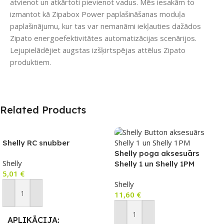
atvienot un atkārtoti pievienot vadus. Mēs iesakām to
izmantot kā Zipabox Power paplašināšanas moduļa
paplašinājumu, kur tas var nemanāmi iekļauties dažādos
Zipato energoefektivitātes automatizācijas scenārijos.
Lejupielādējiet augstas izšķirtspējas attēlus Zipato
produktiem.
Related Products
Shelly RC snubber
Shelly poga aksesuārs
Shelly
Shelly 1 un Shelly 1PM
5,01
€
(melns)
Shelly
11,60
€
Pievienot Grozam
Pievienot Grozam
APLIKĀCIJA