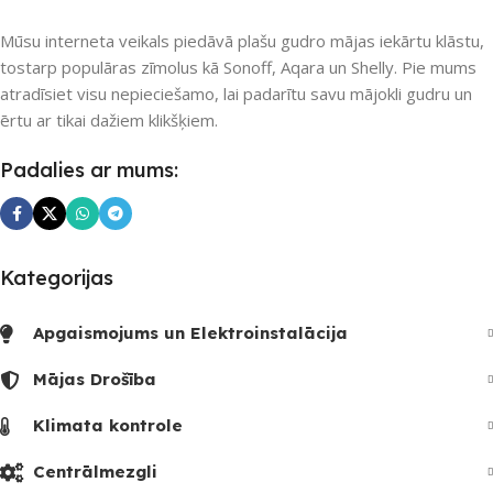
Mūsu interneta veikals piedāvā plašu gudro mājas iekārtu klāstu,
tostarp populāras zīmolus kā Sonoff, Aqara un Shelly. Pie mums
atradīsiet visu nepieciešamo, lai padarītu savu mājokli gudru un
ērtu ar tikai dažiem klikšķiem.
Padalies ar mums:
Kategorijas
Apgaismojums un Elektroinstalācija
Mājas Drošība
Klimata kontrole
Centrālmezgli