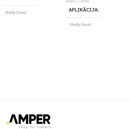
APLIKĀCIJA
Shelly Cloud
Shelly Cloud
ZĪMOLS
Shelly
ZĪMOLS
Shelly
PIEEJAMS UZREIZ
PIEEJAMS UZREIZ
Jā
Nē
UZREIZ PIEEJAMAIS
UZREIZ PIEEJAMAIS
SKAITS
SKAITS
2