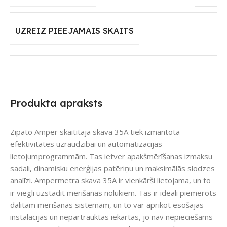
UZREIZ PIEEJAMAIS SKAITS
Produkta apraksts
Zipato Amper skaitītāja skava 35A tiek izmantota
efektivitātes uzraudzībai un automatizācijas
lietojumprogrammām. Tas ietver apakšmērīšanas izmaksu
sadali, dinamisku enerģijas patēriņu un maksimālās slodzes
analīzi. Ampermetra skava 35A ir vienkārši lietojama, un to
ir viegli uzstādīt mērīšanas nolūkiem. Tas ir ideāli piemērots
dalītām mērīšanas sistēmām, un to var aprīkot esošajās
instalācijās un nepārtrauktās iekārtās, jo nav nepieciešams