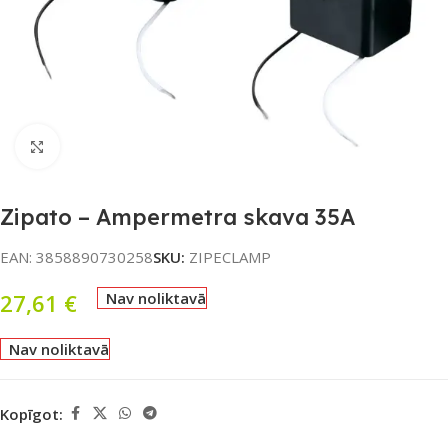
Noklikšķiniet, lai palielinātu
Zipato – Ampermetra skava 35A
EAN:
3858890730258
SKU:
ZIPECLAMP
27,61
€
Nav noliktavā
Nav noliktavā
Kopīgot: