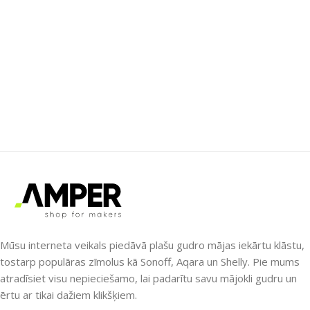
Mūsu interneta veikals piedāvā plašu gudro mājas iekārtu klāstu,
tostarp populāras zīmolus kā Sonoff, Aqara un Shelly. Pie mums
atradīsiet visu nepieciešamo, lai padarītu savu mājokli gudru un
ērtu ar tikai dažiem klikšķiem.