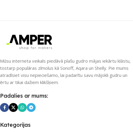
ZĪMOLS
Sonoff
SAVIENOJUMS
Wi-Fi
PIEEJAMS UZREIZ
PIEEJAMS UZREIZ
Nē
Nē
UZREIZ PIEEJAMAIS
Mūsu interneta veikals piedāvā plašu gudro mājas iekārtu klāstu,
UZREIZ PIEEJAMAIS
SKAITS
tostarp populāras zīmolus kā Sonoff, Aqara un Shelly. Pie mums
SKAITS
atradīsiet visu nepieciešamo, lai padarītu savu mājokli gudru un
ērtu ar tikai dažiem klikšķiem.
Padalies ar mums:
Kategorijas