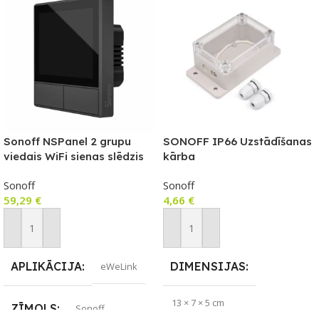
Sonoff NSPanel 2 grupu
SONOFF IP66 Uzstādīšanas
viedais WiFi sienas slēdzis
kārba
ar LED paneli, termostatu un
Sonoff
Sonoff
viedās ainas slēdža funkciju
59,29
€
4,66
€
Pievienot Grozam
Pievienot Grozam
APLIKĀCIJA
DIMENSIJAS
eWeLink
13 × 7 × 5 cm
ZĪMOLS
Sonoff