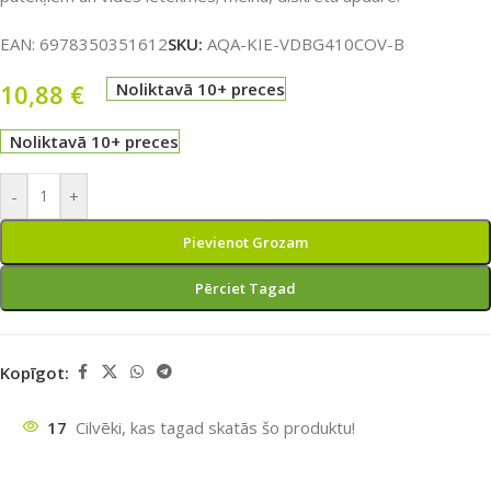
EAN:
6978350351612
SKU:
AQA-KIE-VDBG410COV-B
10,88
€
Noliktavā 10+ preces
Noliktavā 10+ preces
-
+
Pievienot Grozam
Pērciet Tagad
Kopīgot:
17
Cilvēki, kas tagad skatās šo produktu!