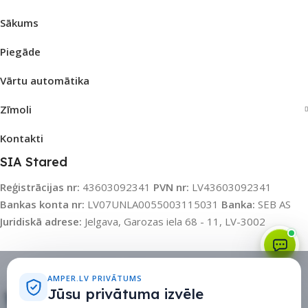
Sākums
Piegāde
Vārtu automātika
Zīmoli
Kontakti
SIA Stared
Reģistrācijas nr:
43603092341
PVN nr:
LV43603092341
Bankas konta nr:
LV07UNLA0055003115031
Banka:
SEB AS
Juridiskā adrese:
Jelgava, Garozas iela 68 - 11, LV-3002
Sīkdatņu politika
•
Sīkdatņu iestatījumi
•
Privātuma politika
AMPER.LV PRIVĀTUMS
Jūsu privātuma izvēle