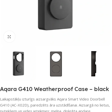
Noklikšķiniet, lai palielinātu
Aqara G410 Weatherproof Case – black
Laikapstākļu izturīgs aizsargvāks Aqara Smart Video Doorbell
G410 (AC-X02D), paredzēts āra uzstādīšanai. Aizsargā no lietus,
putekļiem un vides ietekmes; melna, diskrēta apdare.