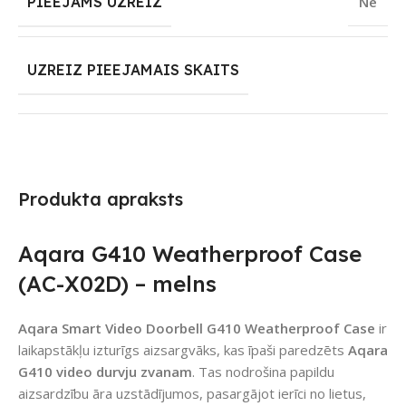
PIEEJAMS UZREIZ
Nē
UZREIZ PIEEJAMAIS SKAITS
Produkta apraksts
Aqara G410 Weatherproof Case
(AC-X02D) – melns
Aqara Smart Video Doorbell G410 Weatherproof Case
ir
laikapstākļu izturīgs aizsargvāks, kas īpaši paredzēts
Aqara
G410 video durvju zvanam
. Tas nodrošina papildu
aizsardzību āra uzstādījumos, pasargājot ierīci no lietus,