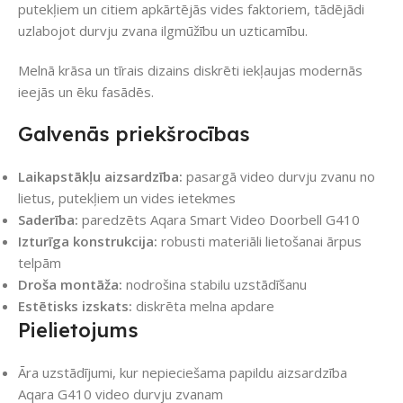
putekļiem un citiem apkārtējās vides faktoriem, tādējādi
uzlabojot durvju zvana ilgmūžību un uzticamību.
Melnā krāsa un tīrais dizains diskrēti iekļaujas modernās
ieejās un ēku fasādēs.
Galvenās priekšrocības
Laikapstākļu aizsardzība:
pasargā video durvju zvanu no
lietus, putekļiem un vides ietekmes
Saderība:
paredzēts Aqara Smart Video Doorbell G410
Izturīga konstrukcija:
robusti materiāli lietošanai ārpus
telpām
Droša montāža:
nodrošina stabilu uzstādīšanu
Estētisks izskats:
diskrēta melna apdare
Pielietojums
Āra uzstādījumi, kur nepieciešama papildu aizsardzība
Aqara G410 video durvju zvanam