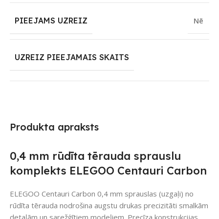
PIEEJAMS UZREIZ
Nē
UZREIZ PIEEJAMAIS SKAITS
Produkta apraksts
0,4 mm rūdīta tērauda sprauslu
komplekts ELEGOO Centauri Carbon
ELEGOO Centauri Carbon 0,4 mm sprauslas (uzgaļi) no
rūdīta tērauda nodrošina augstu drukas precizitāti smalkām
detaļām un sarežģītiem modeļiem. Precīza konstrukcijas