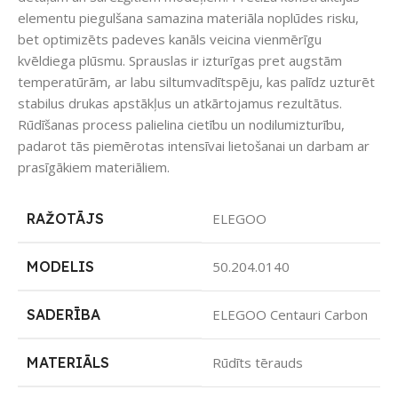
elementu piegulšana samazina materiāla noplūdes risku,
bet optimizēts padeves kanāls veicina vienmērīgu
kvēldiega plūsmu. Sprauslas ir izturīgas pret augstām
temperatūrām, ar labu siltumvadītspēju, kas palīdz uzturēt
stabilus drukas apstākļus un atkārtojamus rezultātus.
Rūdīšanas process palielina cietību un nodilumizturību,
padarot tās piemērotas intensīvai lietošanai un darbam ar
prasīgākiem materiāliem.
RAŽOTĀJS
ELEGOO
MODELIS
50.204.0140
SADERĪBA
ELEGOO Centauri Carbon
MATERIĀLS
Rūdīts tērauds