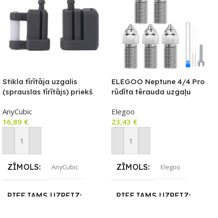
Stikla tīrītāja uzgalis
ELEGOO Neptune 4/4 Pro
(sprauslas tīrītājs) priekš
rūdīta tērauda uzgaļu
Anycubic Kobra S1/S1
komplekts (0,4 mm x3, 0,6
AnyCubic
Elegoo
Combo
mm x1, 0,8 mm x1)
16,89
€
23,43
€
Pievienot Grozam
Pievienot Grozam
ZĪMOLS
ZĪMOLS
AnyCubic
Elegoo
PIEEJAMS UZREIZ
PIEEJAMS UZREIZ