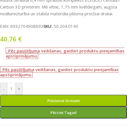
Rūdīta tērauda 0,4 mm sprauslu komplekts ELEGOO Centauri
Carbon 3D printerim. M6 vītne, 1,75 mm kvēldiegam, augsta
nodilumizturība un stabila materiāla plūsma precīzai drukai.
EAN:
6932704908693
SKU:
50.204.0140
40,76
€
Pēc pasūtījuma veikšanas, gaidiet produktu pieejamības
apstiprinājumu.
Pēc pasūtījuma veikšanas, gaidiet produktu pieejamības
apstiprinājumu.
-
+
Pievienot Grozam
Pērciet Tagad