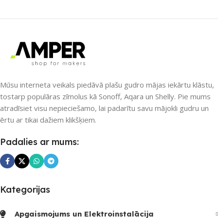
Nē
Nē
UZREIZ PIEEJAMAIS
UZREIZ PIEEJAMAIS
SKAITS
SKAITS
Mūsu interneta veikals piedāvā plašu gudro mājas iekārtu klāstu,
tostarp populāras zīmolus kā Sonoff, Aqara un Shelly. Pie mums
atradīsiet visu nepieciešamo, lai padarītu savu mājokli gudru un
ērtu ar tikai dažiem klikšķiem.
Padalies ar mums:
Kategorijas
Apgaismojums un Elektroinstalācija