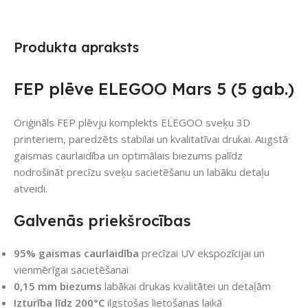
Produkta apraksts
FEP plēve ELEGOO Mars 5 (5 gab.)
Oriģināls FEP plēvju komplekts ELEGOO sveķu 3D
printeriem, paredzēts stabilai un kvalitatīvai drukai. Augstā
gaismas caurlaidība un optimālais biezums palīdz
nodrošināt precīzu sveķu sacietēšanu un labāku detaļu
atveidi.
Galvenās priekšrocības
95% gaismas caurlaidība
precīzai UV ekspozīcijai un
vienmērīgai sacietēšanai
0,15 mm biezums
labākai drukas kvalitātei un detaļām
Izturība līdz 200°C
ilgstošas lietošanas laikā