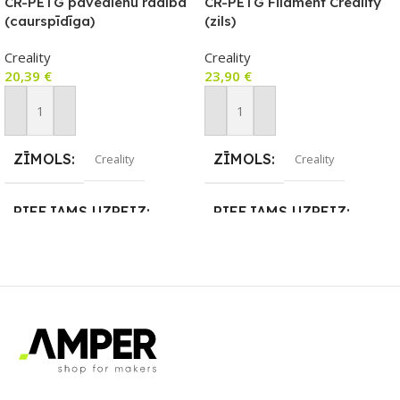
CR-PETG pavedienu radība
CR-PETG Filament Creality
(caurspīdīga)
(zils)
Creality
Creality
20,39
€
23,90
€
Pievienot Grozam
Pievienot Grozam
ZĪMOLS
ZĪMOLS
Creality
Creality
PIEEJAMS UZREIZ
PIEEJAMS UZREIZ
Nē
Nē
UZREIZ PIEEJAMAIS
UZREIZ PIEEJAMAIS
SKAITS
SKAITS