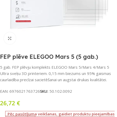
Noklikšķiniet, lai palielinātu
FEP plēve ELEGOO Mars 5 (5 gab.)
5 gab. FEP plēvju komplekts ELEGOO Mars 5/Mars 4/Mars 5
Ultra sveķu 3D printeriem. 0,15 mm biezums un 95% gaismas
caurlaidība precīzai sacietēšanai un augstai drukas kvalitātei.
EAN:
6976021763726
SKU:
50.102.0092
26,72
€
Pēc pasūtījuma veikšanas, gaidiet produktu pieejamības