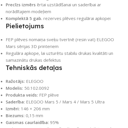
Precīzs izmērs
ērtai uzstādīšanai un saderībai ar
norādītajiem modeļiem
Komplektā 5 gab.
rezerves plēves regulārai apkopei
Pielietojums
FEP plēves nomaiņa sveķu tvertnē (resin vat) ELEGOO
Mars sērijas 3D printeriem
Regulāra apkope, lai uzturētu stabilu drukas kvalitāti un
samazinātu drukas defektus
Tehniskās detaļas
Ražotājs:
ELEGOO
Modelis:
50.102.0092
Produkta veids:
FEP plēve
Saderība:
ELEGOO Mars 5 / Mars 4 / Mars 5 Ultra
Izmēri:
146 × 206 mm
Biezums:
0,15 mm
Gaismas caurlaidība:
95%