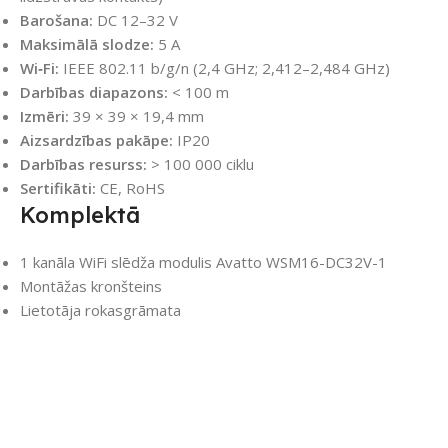
Barošana:
DC 12–32 V
Maksimālā slodze:
5 A
Wi‑Fi:
IEEE 802.11 b/g/n (2,4 GHz; 2,412–2,484 GHz)
Darbības diapazons:
< 100 m
Izmēri:
39 × 39 × 19,4 mm
Aizsardzības pakāpe:
IP20
Darbības resurss:
> 100 000 ciklu
Sertifikāti:
CE, RoHS
Komplektā
1 kanāla WiFi slēdža modulis Avatto WSM16-DC32V-1
Montāžas kronšteins
Lietotāja rokasgrāmata