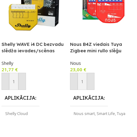
Shelly WAVE i4 DC bezvadu
Nous B4Z viedais Tuya
slēdža ievades/scēnas
Zigbee mini rullo slēģu
kontrolieris
kontrollera releja modulis ar
Shelly
Nous
slēdža ieeju
21,77
€
23,00
€
Pievienot Grozam
Pievienot Grozam
APLIKĀCIJA
APLIKĀCIJA
Shelly Cloud
Nous smart
,
Smart Life
,
Tuya
Smart
ZĪMOLS
Shelly
ZĪMOLS
Nous