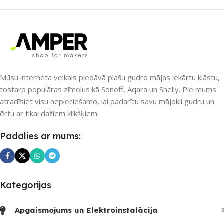
SAVIENOJUMS
SAVIENOJUMS
ZigBee
Z-Wave
PIEEJAMS UZREIZ
PIEEJAMS UZREIZ
Mūsu interneta veikals piedāvā plašu gudro mājas iekārtu klāstu,
Nē
tostarp populāras zīmolus kā Sonoff, Aqara un Shelly. Pie mums
Nē
atradīsiet visu nepieciešamo, lai padarītu savu mājokli gudru un
UZREIZ PIEEJAMAIS
ērtu ar tikai dažiem klikšķiem.
SKAITS
UZREIZ PIEEJAMAIS
Padalies ar mums:
SKAITS
Kategorijas
Apgaismojums un Elektroinstalācija