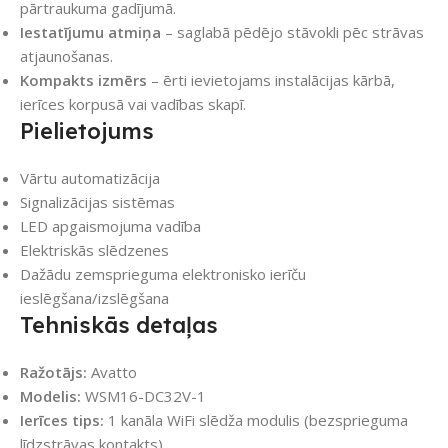
pārtraukuma gadījumā.
Iestatījumu atmiņa
– saglabā pēdējo stāvokli pēc strāvas
atjaunošanas.
Kompakts izmērs
– ērti ievietojams instalācijas kārbā,
ierīces korpusā vai vadības skapī.
Pielietojums
Vārtu automatizācija
Signalizācijas sistēmas
LED apgaismojuma vadība
Elektriskās slēdzenes
Dažādu zemsprieguma elektronisko ierīču
ieslēgšana/izslēgšana
Tehniskās detaļas
Ražotājs:
Avatto
Modelis:
WSM16-DC32V-1
Ierīces tips:
1 kanāla WiFi slēdža modulis (bezsprieguma
līdzstrāvas kontakts)