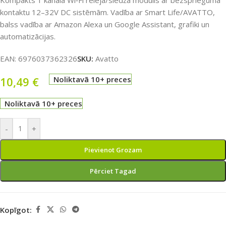
Kompakts 1 kanāla Wi‑Fi releja/slēdža modulis ar bezsprieguma
kontaktu 12–32V DC sistēmām. Vadība ar Smart Life/AVATTO,
balss vadība ar Amazon Alexa un Google Assistant, grafiki un
automatizācijas.
EAN:
6976037362326
SKU:
Avatto
10,49
€
Noliktavā 10+ preces
Noliktavā 10+ preces
-
+
Pievienot Grozam
Pērciet Tagad
Kopīgot: