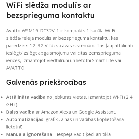
WiFi slēdža modulis ar
bezsprieguma kontaktu
Avatto WSM16-DC32V-1 ir kompakts 1 kanāla Wi‑Fi
slēdža/releja modulis ar bezsprieguma kontaktu, kas
paredzēts 12–32 V līdzstrāvas sistēmām. Tas ļauj attālināti
ieslēgt/izslēgt apgaismojumu vai citas zemsprieguma
ierīces, izmantojot viedtālruni un lietotni Smart Life vai
AVATTO.
Galvenās priekšrocības
Attālināta vadība
no jebkuras vietas, izmantojot Wi‑Fi (2,4
GHz).
Balss vadība
ar Amazon Alexa un Google Assistant.
Automatizācijas
: grafiki, ainas un vadības koplietošana
lietotnē.
Manuālā ignorēšana
– iespēja vadīt ķēdi arī tīkla