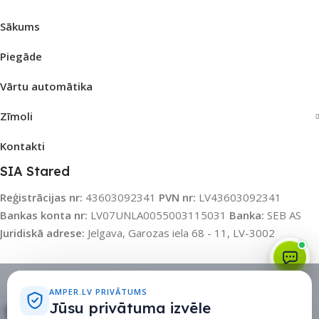
Sākums
Piegāde
Vārtu automātika
Zīmoli
Kontakti
SIA Stared
Reģistrācijas nr:
43603092341
PVN nr:
LV43603092341
Bankas konta nr:
LV07UNLA0055003115031
Banka:
SEB AS
Juridiskā adrese:
Jelgava, Garozas iela 68 - 11, LV-3002
Sīkdatņu politika
•
Sīkdatņu iestatījumi
•
Privātuma politika
AMPER.LV PRIVĀTUMS
Jūsu privātuma izvēle