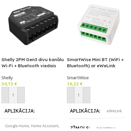
Shelly 2PM Gen3 divu kanālu
SmartWise Mini BT (WiFi +
Wi-Fi + Bluetooth viedais
Bluetooth) ar eWeLink
releja modulis ar rullo slēģu
lietotni saderīgs viedais
Shelly
SmartWise
režīmu
relejs (16A), atbalsta vadu
34,15
€
10,22
€
un bezvadu Bluetooth
slēdžus
Pievienot Grozam
Pievienot Grozam
APLIKĀCIJA
APLIKĀCIJA
eWeLink
Google Home
,
Home Assistant
,
ZĪMOLS
SmartWise
Shelly Cloud