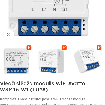
Noklikšķiniet, lai palielinātu
Viedā slēdža modulis WiFi Avatto
WSM16-W1 (TUYA)
Kompakts 1 kanāla iebūvējamais Wi‑Fi slēdža modulis
apgaismojuma attālinātai vadībai ar TUYA/Smart Life, taimeriem