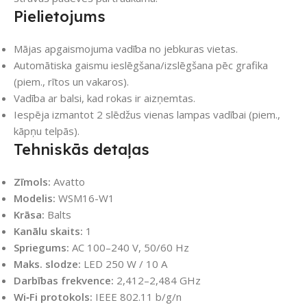
Pielietojums
Mājas apgaismojuma vadība no jebkuras vietas.
Automātiska gaismu ieslēgšana/izslēgšana pēc grafika
(piem., rītos un vakaros).
Vadība ar balsi, kad rokas ir aizņemtas.
Iespēja izmantot 2 slēdžus vienas lampas vadībai (piem.,
kāpņu telpās).
Tehniskās detaļas
Zīmols:
Avatto
Modelis:
WSM16-W1
Krāsa:
Balts
Kanālu skaits:
1
Spriegums:
AC 100–240 V, 50/60 Hz
Maks. slodze:
LED 250 W / 10 A
Darbības frekvence:
2,412–2,484 GHz
Wi‑Fi protokols:
IEEE 802.11 b/g/n