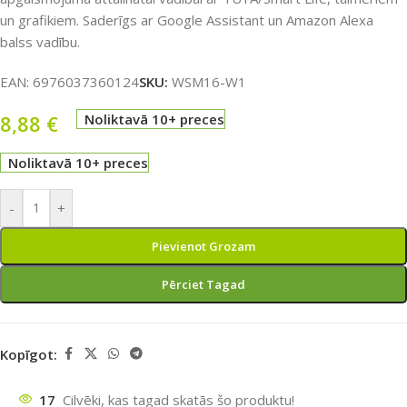
un grafikiem. Saderīgs ar Google Assistant un Amazon Alexa
balss vadību.
EAN:
6976037360124
SKU:
WSM16-W1
8,88
€
Noliktavā 10+ preces
Noliktavā 10+ preces
-
+
Pievienot Grozam
Pērciet Tagad
Kopīgot:
17
Cilvēki, kas tagad skatās šo produktu!