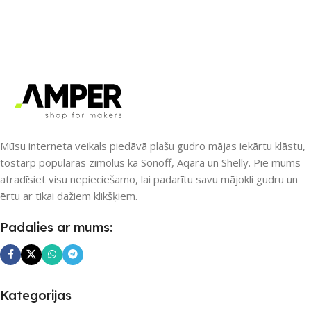
SAVIENOJUMS
ZĪMOLS
Shelly
Bluetooth
,
Wi-Fi
SAVIENOJUMS
PIEEJAMS UZREIZ
Bluetooth
,
Wi-Fi
Nē
Mūsu interneta veikals piedāvā plašu gudro mājas iekārtu klāstu,
PIEEJAMS UZREIZ
Jā
tostarp populāras zīmolus kā Sonoff, Aqara un Shelly. Pie mums
atradīsiet visu nepieciešamo, lai padarītu savu mājokli gudru un
UZREIZ PIEEJAMAIS
UZREIZ PIEEJAMAIS
ērtu ar tikai dažiem klikšķiem.
SKAITS
SKAITS
Padalies ar mums:
1
Kategorijas