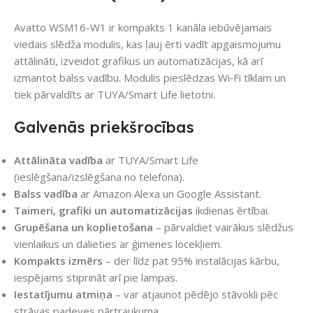
Avatto WSM16-W1 ir kompakts 1 kanāla iebūvējamais
viedais slēdža modulis, kas ļauj ērti vadīt apgaismojumu
attālināti, izveidot grafikus un automatizācijas, kā arī
izmantot balss vadību. Modulis pieslēdzas Wi‑Fi tīklam un
tiek pārvaldīts ar TUYA/Smart Life lietotni.
Galvenās priekšrocības
Attālināta vadība
ar TUYA/Smart Life
(ieslēgšana/izslēgšana no telefona).
Balss vadība
ar Amazon Alexa un Google Assistant.
Taimeri, grafiki un automatizācijas
ikdienas ērtībai.
Grupēšana un koplietošana
– pārvaldiet vairākus slēdžus
vienlaikus un dalieties ar ģimenes locekļiem.
Kompakts izmērs
– der līdz pat 95% instalācijas kārbu,
iespējams stiprināt arī pie lampas.
Iestatījumu atmiņa
– var atjaunot pēdējo stāvokli pēc
strāvas padeves pārtraukuma.