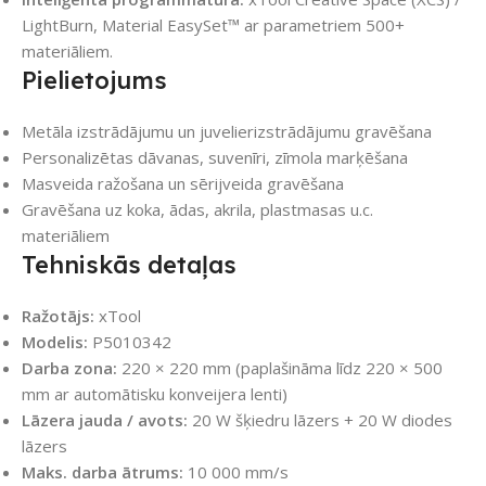
LightBurn, Material EasySet™ ar parametriem 500+
materiāliem.
Pielietojums
Metāla izstrādājumu un juvelierizstrādājumu gravēšana
Personalizētas dāvanas, suvenīri, zīmola marķēšana
Masveida ražošana un sērijveida gravēšana
Gravēšana uz koka, ādas, akrila, plastmasas u.c.
materiāliem
Tehniskās detaļas
Ražotājs:
xTool
Modelis:
P5010342
Darba zona:
220 × 220 mm (paplašināma līdz 220 × 500
mm ar automātisku konveijera lenti)
Lāzera jauda / avots:
20 W šķiedru lāzers + 20 W diodes
lāzers
Maks. darba ātrums:
10 000 mm/s