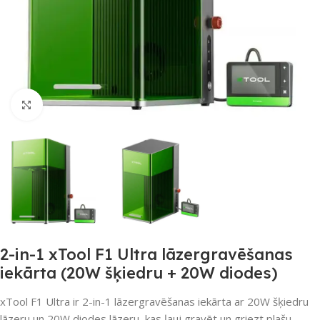
Noklikšķiniet, lai palielinātu
2-in-1 xTool F1 Ultra lāzergravēšanas
iekārta (20W šķiedru + 20W diodes)
xTool F1 Ultra ir 2-in-1 lāzergravēšanas iekārta ar 20W šķiedru
lāzeru un 20W diodes lāzeru, kas ļauj gravēt un griezt plašu