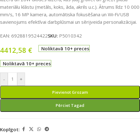
materiālu klāstu (metāls, koks, āda, akrils u.c.). Ātrums līdz 10 000
mm/s, 16 MP kamera, automātiska fokusēšana un Wi‑Fi/USB
savienojums efektīvai darbplūsmai un sērijveida personalizācijai.
EAN:
6928819524422
SKU:
P5010342
4412,58
€
Noliktavā 10+ preces
Noliktavā 10+ preces
-
+
Pievienot Grozam
Pērciet Tagad
Kopīgot: