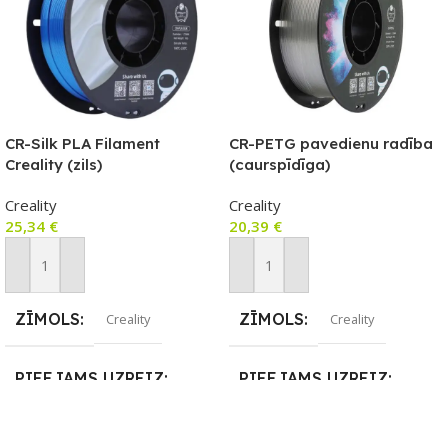
CR-Silk PLA Filament
CR-PETG pavedienu radība
Creality (zils)
(caurspīdīga)
Creality
Creality
25,34
€
20,39
€
Pievienot Grozam
Pievienot Grozam
ZĪMOLS
ZĪMOLS
Creality
Creality
PIEEJAMS UZREIZ
PIEEJAMS UZREIZ
Nē
Nē