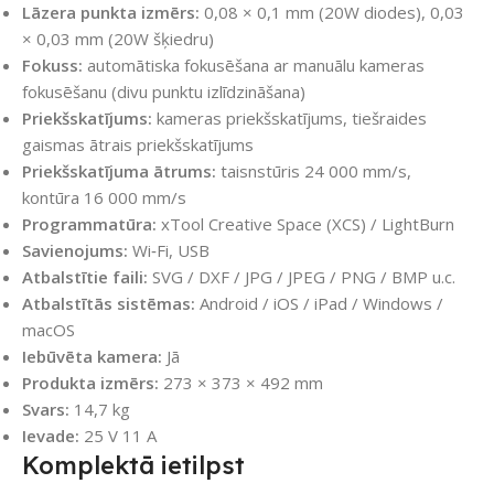
Lāzera punkta izmērs:
0,08 × 0,1 mm (20W diodes), 0,03
× 0,03 mm (20W šķiedru)
Fokuss:
automātiska fokusēšana ar manuālu kameras
fokusēšanu (divu punktu izlīdzināšana)
Priekšskatījums:
kameras priekšskatījums, tiešraides
gaismas ātrais priekšskatījums
Priekšskatījuma ātrums:
taisnstūris 24 000 mm/s,
kontūra 16 000 mm/s
Programmatūra:
xTool Creative Space (XCS) / LightBurn
Savienojums:
Wi‑Fi, USB
Atbalstītie faili:
SVG / DXF / JPG / JPEG / PNG / BMP u.c.
Atbalstītās sistēmas:
Android / iOS / iPad / Windows /
macOS
Iebūvēta kamera:
Jā
Produkta izmērs:
273 × 373 × 492 mm
Svars:
14,7 kg
Ievade:
25 V 11 A
Komplektā ietilpst