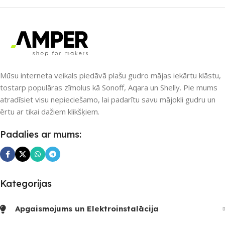
UZREIZ PIEEJAMAIS
UZREIZ PIEEJAMAIS
SKAITS
SKAITS
Mūsu interneta veikals piedāvā plašu gudro mājas iekārtu klāstu,
tostarp populāras zīmolus kā Sonoff, Aqara un Shelly. Pie mums
atradīsiet visu nepieciešamo, lai padarītu savu mājokli gudru un
ērtu ar tikai dažiem klikšķiem.
Padalies ar mums:
Kategorijas
Apgaismojums un Elektroinstalācija