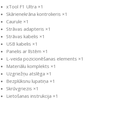
xTool F1 Ultra ×1
Skārienekrāna kontrolieris ×1
Caurule ×1
Strāvas adapteris ×1
Strāvas kabelis ×1
USB kabelis ×1
Panelis ar līstēm ×1
L-veida pozicionēšanas elements ×1
Materiālu komplekts ×1
Uzgriežņu atslēga ×1
Bezplūksnu lupatiņa ×1
Skrūvgriezis ×1
Lietošanas instrukcija ×1