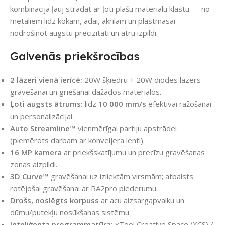
kombinācija ļauj strādāt ar ļoti plašu materiālu klāstu — no
metāliem līdz kokam, ādai, akrilam un plastmasai —
nodrošinot augstu precizitāti un ātru izpildi.
Galvenās priekšrocības
2 lāzeri vienā ierīcē:
20W šķiedru + 20W diodes lāzers
gravēšanai un griešanai dažādos materiālos.
Ļoti augsts ātrums:
līdz
10 000 mm/s
efektīvai ražošanai
un personalizācijai.
Auto Streamline™
vienmērīgai partiju apstrādei
(piemērots darbam ar konveijera lenti).
16 MP kamera
ar priekšskatījumu un precīzu gravēšanas
zonas aizpildi.
3D Curve™
gravēšanai uz izliektām virsmām; atbalsts
rotējošai gravēšanai ar RA2pro piederumu.
Drošs, noslēgts korpuss
ar acu aizsargapvalku un
dūmu/putekļu nosūkšanas sistēmu.
Inteliģenta programmatūra:
xTool Creative Space (XCS) /