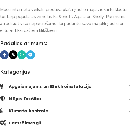
Nē
Mūsu interneta veikals piedāvā plašu gudro mājas iekārtu klāstu,
tostarp populāras zīmolus kā Sonoff, Aqara un Shelly. Pie mums
atradīsiet visu nepieciešamo, lai padarītu savu mājokli gudru un
UZREIZ PIEEJAMAIS
ērtu ar tikai dažiem klikšķiem.
SKAITS
Padalies ar mums:
Kategorijas
Apgaismojums un Elektroinstalācija
Mājas Drošība
Klimata kontrole
Centrālmezgli