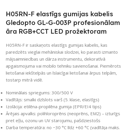
H05RN-F elastīgs gumijas kabelis
Gledopto GL-G-003P profesionālam
āra RGB+CCT LED prožektoram
H05RN-F ir saskaņots elastīgs gumijas kabelis, kas
paredzēts vieglai mehāniskai slodzei, ko parasti izmanto
mājsaimniecības un dārza instrumentu, dekoratīvā
apgaismojuma vai mobilo tehniku savienošanai. Piemērots
lietošanai iekštelpās un īslaicīgai lietošanai ārpus telpām,
tostarp mitrā vidē.
Nominālais spriegums: 300/500 V
Vadītājs: smalki dzīslots varš (5. klase, elastīgs)
Izolācija: etilēna-propilēna gumija (EPR/EI4 tips)
Ārējais apvalks: polihloroprēns (neoprēns, EM2) – izturīgs
pret eļļu, ozonu un UV starojumu, pašdziestošs
Darba temperatūra: no −30 °C līdz +60 °C (vadītāja maks.