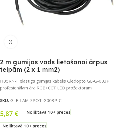
Noklikšķiniet, lai palielinātu
2 m gumijas vads lietošanai ārpus
telpām (2 x 1 mm2)
H05RN-F elastīgs gumijas kabelis Gledopto GL-G-003P
profesionālam āra RGB+CCT LED prožektoram
SKU:
GLE-LAM-SPOT-G003P-C
5,87
€
Noliktavā 10+ preces
Noliktavā 10+ preces