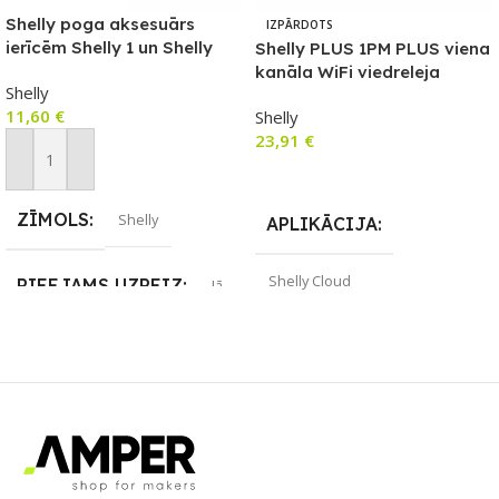
Shelly poga aksesuārs
IZPĀRDOTS
ierīcēm Shelly 1 un Shelly
Shelly PLUS 1PM PLUS viena
1PM (balts)
kanāla WiFi viedreleja
Shelly
slēdzis ar jaudas mērītāju
11,60
€
Shelly
23,91
€
Pievienot Grozam
Lasīt Vairāk
ZĪMOLS
Shelly
APLIKĀCIJA
Shelly Cloud
PIEEJAMS UZREIZ
Jā
ZĪMOLS
Shelly
UZREIZ PIEEJAMAIS
SKAITS
SAVIENOJUMS
Wi-Fi
2
PIEEJAMS UZREIZ