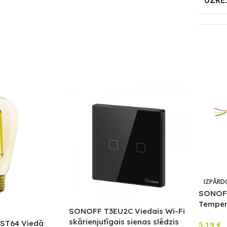
UZRE
IZPĀRD
SONOF
Temper
SONOFF T3EU2C Viedais Wi-Fi
skārienjutīgais sienas slēdzis
ST64 Viedā
5,19
€