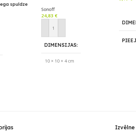
ar RF vadību
iega spuldze
Lasīt V
Sonoff
24,83
€
DIME
Pievienot Grozam
PIEE
DIMENSIJAS
UZRE
10 × 10 × 4 cm
SKAI
APLIKĀCIJA
eWeLink
eWeLink
ZĪMOLS
Sonoff
noff
SAVIENOJUMS
S
rijas
Izvēlne
RF uztvērējs
,
Wi-Fi