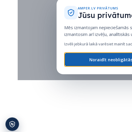
AMPER.LV PRIVĀTUMS
Jūsu privātuma
Mēs izmantojam nepieciešamās sīk
izmantosim arī izvēļu, analītiskās
Izvēli jebkurā laikā varēsiet mainīt sa
Noraidīt neobligātā