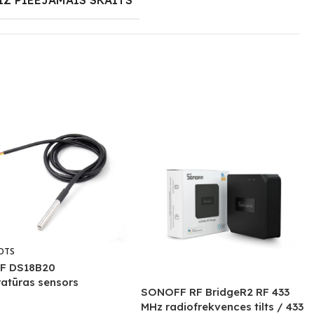
IZ PIEEJAMAIS SKAITS
OTS
F DS18B20
atūras sensors
SONOFF RF BridgeR2 RF 433
MHz radiofrekvences tilts / 433