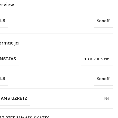
erview
LS
Sonoff
ormācija
NSIJAS
13 × 7 × 5 cm
LS
Sonoff
JAMS UZREIZ
Nē