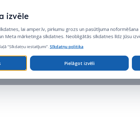
 izvēle
datnes, lai amper.lv, pirkumu grozs un pasūtījuma noformēšana d
 un Meta mārketinga sīkdatnes. Neobligātās sīkdatnes līdz Jūsu izvē
daļā “Sīkdatņu iestatījumi”.
Sīkdatņu politika
s
Pielāgot izvēli