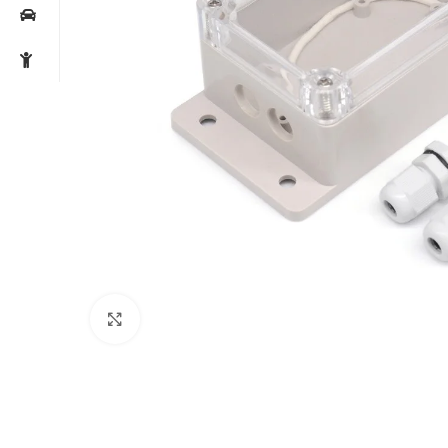
Noklikšķiniet, lai palielinātu