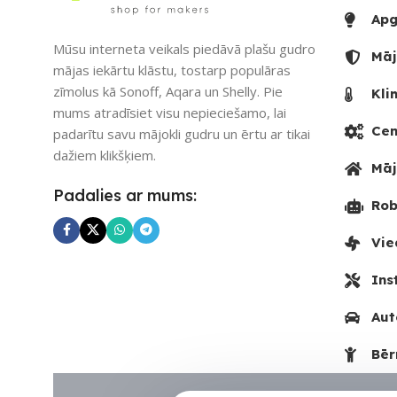
Apg
PIEEJAMS UZ
Mūsu interneta veikals piedāvā plašu gudro
Māj
mājas iekārtu klāstu, tostarp populāras
UZREIZ PIEE
zīmolus kā Sonoff, Aqara un Shelly. Pie
Kli
SKAITS
mums atradīsiet visu nepieciešamo, lai
Cen
padarītu savu mājokli gudru un ērtu ar tikai
dažiem klikšķiem.
Māj
Padalies ar mums:
Rob
Vie
Ins
Aut
Bēr