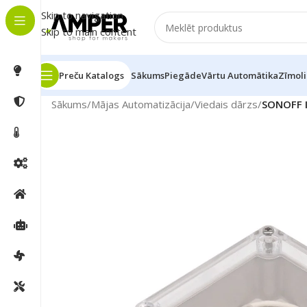
Skip to navigation
Skip to main content
Preču Katalogs
Sākums
Piegāde
Vārtu Automātika
Zīmoli
Sākums
/
Mājas Automatizācija
/
Viedais dārzs
/
SONOFF I