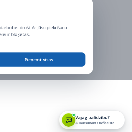
arbotos droši. Ar Jūsu piekrišanu
lei ir bloķētas.
Pieņemt visas
Vajag palīdzību?
AI konsultants tiešsaistē