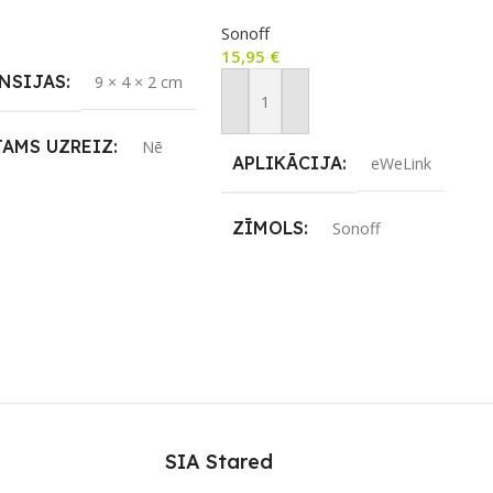
MHz devējiem, sensoriem,
airāk
Sonoff
ierīcēm
15,95
€
NSIJAS
9 × 4 × 2 cm
Pievienot Grozam
JAMS UZREIZ
Nē
APLIKĀCIJA
eWeLink
IZ PIEEJAMAIS
ZĪMOLS
Sonoff
TS
SAVIENOJUMS
RF uztvērējs
PIEEJAMS UZREIZ
Nē
SIA Stared
UZREIZ PIEEJAMAIS