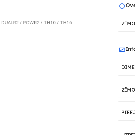
Ov
 / DUALR2 / POWR2 / TH10 / TH16
ZĪMO
Inf
DIME
ZĪMO
PIEE