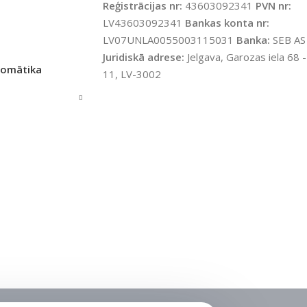
Reģistrācijas nr:
SKAITS
43603092341
PVN nr:
LV43603092341
Bankas konta nr:
LV07UNLA0055003115031
Banka:
SEB AS
Juridiskā adrese:
Jelgava, Garozas iela 68 -
tomātika
11, LV-3002