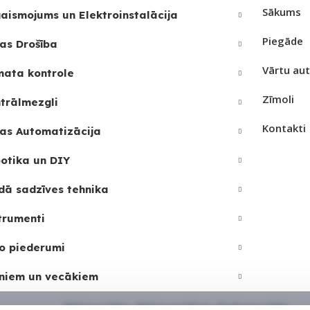
Sākums
aismojums un Elektroinstalācija
PIEEJAMS UZREIZ
Nē
REIZ
Nē
Piegāde
as Drošība
UZREIZ PIEEJAMAIS
Vārtu au
JAMAIS
mata kontrole
SKAITS
Zīmoli
trālmezgli
Kontakti
as Automatizācija
otika un DIY
dā sadzīves tehnika
trumenti
o piederumi
niem un vecākiem
Sīkdatņu politika
•
Sīkdatņu iestatījumi
•
Privātuma politika