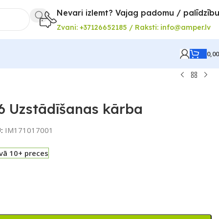
Nevari izlemt? Vajag padomu / palīdzīb
Zvani: +37126652185 / Raksti: info@amper.lv
0,0
 Uzstādīšanas kārba
U:
IM171017001
vā 10+ preces