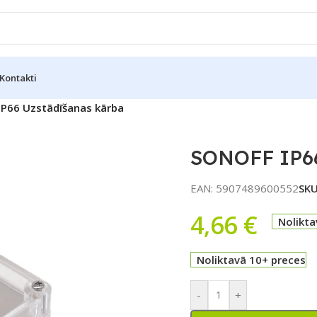
Kontakti
P66 Uzstādīšanas kārba
SONOFF IP66
EAN:
5907489600552
SK
4,66
€
Nolikta
Noliktavā 10+ preces
-
+